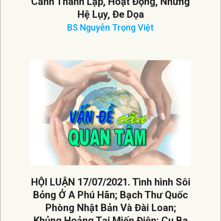
Cảnh Thành Lập, Hoạt Động, Những
Hệ Lụy, Đe Dọa
BS Nguyễn Trọng Việt
2021-
07-
26
HỘI LUẬN 17/07/2021. Tình hình Sôi
Bỏng Ở A Phú Hãn; Bạch Thư Quốc
Phòng Nhật Bản Và Đài Loan;
Khủng Hoảng Tại Miến Điện; Cu Ba