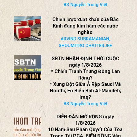
SBTN NHẬN ĐỊNH THỜI CUỘC
ngày 2/8/2026
Chiến Tranh Ukraine: Nga Bắt
Đầu Suy Cạn Nguồn Lực; Thiết
Lập Khung Đàm Phán Ngừng
Chiến Mới!
BS Nguyễn Trọng Việt
Chiến lược xuất khẩu của Bắc
Kinh đang kìm hãm các nước
nghèo
ARVIND SUBRAMANIAN,
SHOUMITRO CHATTERJEE
SBTN NHẬN ĐỊNH THỜI CUỘC
ngày 1/8/2026
* Chiến Tranh Trung Đông Lan
Rộng?
* Xung Đột Giữa Ả Rập Saudi Và
Houthi; Eo Biển Bab Al-Mandeb;
Iraq?