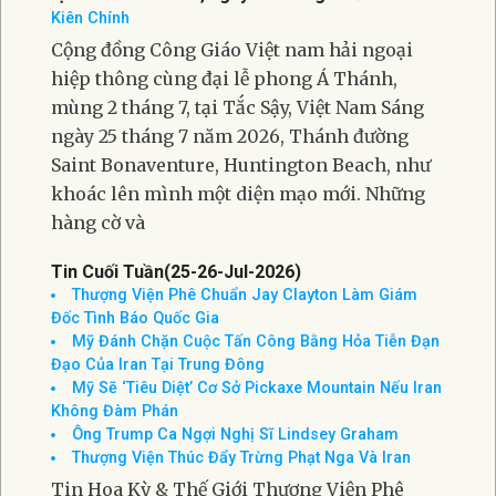
thập niên nay; đồng thời
Thánh lễ MỪNG Á THÁNH PHANXICÔ XAVIÊ
TRƯƠNG BỬU DIỆP
tại Nam California, ngày 25 tháng 7 năm 2026
Kiên Chính
Cộng đồng Công Giáo Việt nam hải ngoại
hiệp thông cùng đại lễ phong Á Thánh,
mùng 2 tháng 7, tại Tắc Sậy, Việt Nam Sáng
ngày 25 tháng 7 năm 2026, Thánh đường
Saint Bonaventure, Huntington Beach, như
khoác lên mình một diện mạo mới. Những
hàng cờ và
Tin Cuối Tuần(25-26-Jul-2026)
Thượng Viện Phê Chuẩn Jay Clayton Làm Giám
Đốc Tình Báo Quốc Gia
Mỹ Đánh Chặn Cuộc Tấn Công Bằng Hỏa Tiễn Đạn
Đạo Của Iran Tại Trung Đông