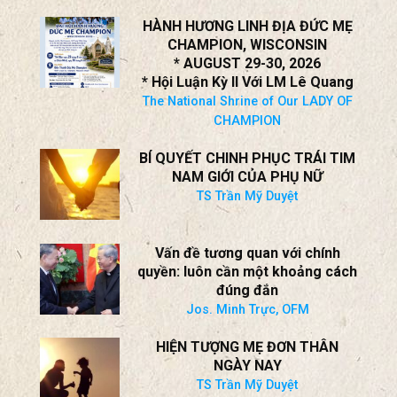
ĐÁNH VỢ LÀ HÀNH ĐỘNG THIẾU
NHÂN VĂN VÀ THIẾU TRƯỞNG
THÀNH!
TS Trần Mỹ Duyệt
HÀNH HƯƠNG LINH ĐỊA ĐỨC MẸ
CHAMPION, WISCONSIN
* AUGUST 29-30, 2026
* Hội Luận Kỳ II Với LM Lê Quang
The National Shrine of Our LADY OF
CHAMPION
BÍ QUYẾT CHINH PHỤC TRÁI TIM
NAM GIỚI CỦA PHỤ NỮ
TS Trần Mỹ Duyệt
Vấn đề tương quan với chính
quyền: luôn cần một khoảng cách
đúng đắn