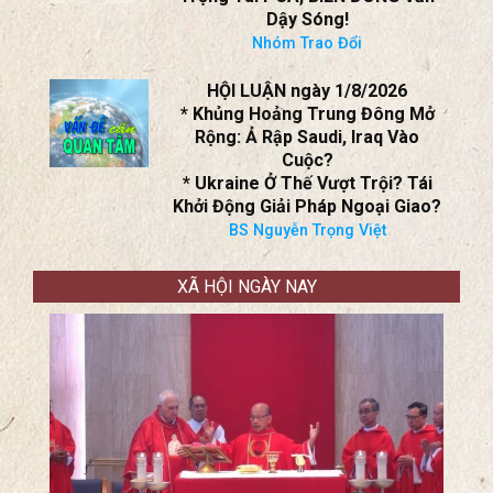
BS Nguyễn Trọng Việt
DIỄN ĐÀN MỞ RỘNG ngày
1/8/2026
10 Năm Sau Phán Quyết Của Tòa
Trọng Tài PCA, BIỂN ĐÔNG Vẫn
Dậy Sóng!
Nhóm Trao Đổi
HỘI LUẬN ngày 1/8/2026
* Khủng Hoảng Trung Đông Mở
Rộng: Ả Rập Saudi, Iraq Vào
Cuộc?
* Ukraine Ở Thế Vượt Trội? Tái
Khởi Động Giải Pháp Ngoại Giao?
BS Nguyễn Trọng Việt
XÃ HỘI NGÀY NAY