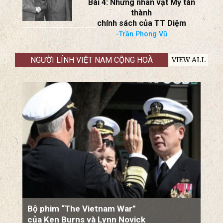
Kennedy
-Trần Phong Vũ
Đệ Nhất Cộng Hòa Việt Nam:
Căn Nguyên Đổ Vỡ
Bài 4: Những nhân vật Mỹ tán
thành
chính sách của TT Diệm
-Trần Phong Vũ
NGƯỜI LÍNH VIỆT NAM CỘNG HOÀ
VIEW ALL