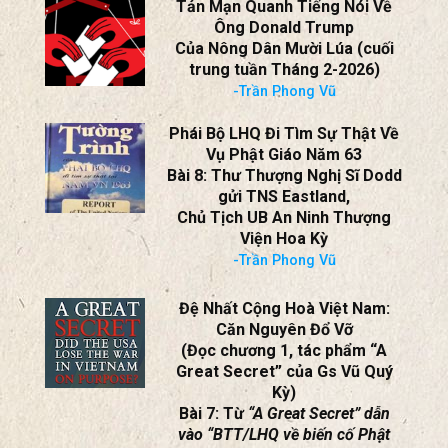
Dưới mắt Nhà Văn và cũng là
Người Lính
VNCH Phạm Tín An Ninh – Bài 3
-Trần Phong Vũ
Tản Mạn Quanh Tiếng Nói Về
Ông Donald Trump
Của Nông Dân Mười Lúa (cuối
trung tuần Tháng 2-2026)
-Trần Phong Vũ
Phái Bộ LHQ Đi Tìm Sự Thật Về
Vụ Phật Giáo Năm 63
Bài 8: Thư Thượng Nghị Sĩ Dodd
gửi TNS Eastland,
Chủ Tịch UB An Ninh Thượng
Viện Hoa Kỳ
-Trần Phong Vũ
Đệ Nhất Cộng Hoà Việt Nam:
Căn Nguyên Đổ Vỡ