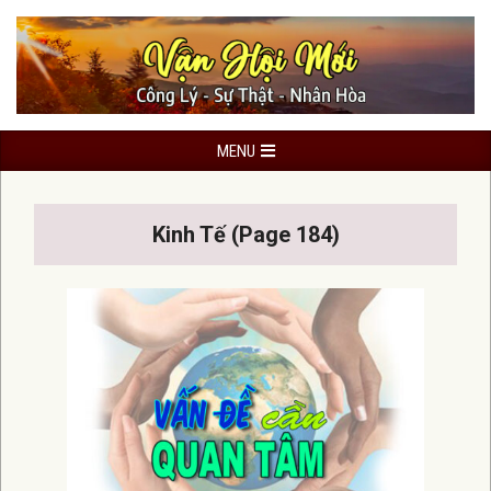
Skip
to
content
Primary
MENU
Navigation
Menu
Kinh Tế
(Page 184)