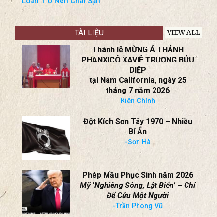
Phó Tổng Thống Vance Và Phu Nhân Vừa Có
Đứa Con Thứ Tư
Ông Lại Cảnh Báo Về “Khủng Bố Đỏ” Từ Bắc
Kinh
Trung Cộng Quấy Rối Khiến Dân Chúng Đài
Loan Trở Nên Chai Sạn
TÀI LIỆU
VIEW ALL
Thánh lễ MỪNG Á THÁNH
PHANXICÔ XAVIÊ TRƯƠNG BỬU
DIỆP
tại Nam California, ngày 25
tháng 7 năm 2026
Kiên Chính
Đột Kích Sơn Tây 1970 – Nhiều
Bí Ẩn
-Sơn Hà