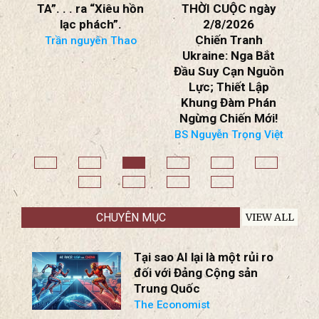
“CỦA NGƯỜI PHÚC
SBTN NHẬN ĐỊNH
–
TA”. . . ra “Xiêu hồn
THỜI CUỘC ngày
lạc phách”.
2/8/2026
Chiến Tranh
Trần nguyên Thao
Ukraine: Nga Bắt
Đầu Suy Cạn Nguồn
Lực; Thiết Lập
Khung Đàm Phán
Ngừng Chiến Mới!
BS Nguyễn Trọng Việt
CHUYÊN MỤC
VIEW ALL