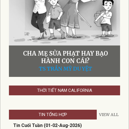
ĐÁNH VỢ LÀ HÀNH ĐỘNG THIẾU
NHÂN VĂN VÀ THIẾU TRƯỞNG
THÀNH!
TS TRẦN MỸ DUYỆT
THỜI TIẾT NAM CALIFORNIA