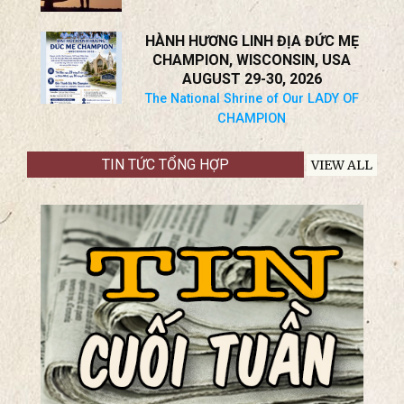
Jos. Minh Trực, OFM
HIỆN TƯỢNG MẸ ĐƠN THÂN
NGÀY NAY
TS Trần Mỹ Duyệt
HÀNH HƯƠNG LINH ĐỊA ĐỨC MẸ
CHAMPION, WISCONSIN, USA
AUGUST 29-30, 2026
The National Shrine of Our LADY OF
CHAMPION
TIN TỨC TỔNG HỢP
VIEW ALL