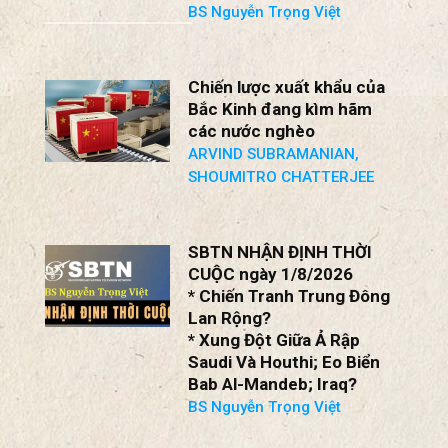
CUỘC ngày 2/8/2026
Chiến Tranh Ukraine: Nga
Bắt Đầu Suy Cạn Nguồn
Lực; Thiết Lập Khung Đàm
Phán Ngừng Chiến Mới!
BS Nguyễn Trọng Việt
Chiến lược xuất khẩu của
Bắc Kinh đang kìm hãm
các nước nghèo
ARVIND SUBRAMANIAN,
SHOUMITRO CHATTERJEE
SBTN NHẬN ĐỊNH THỜI
CUỘC ngày 1/8/2026
* Chiến Tranh Trung Đông
Lan Rộng?