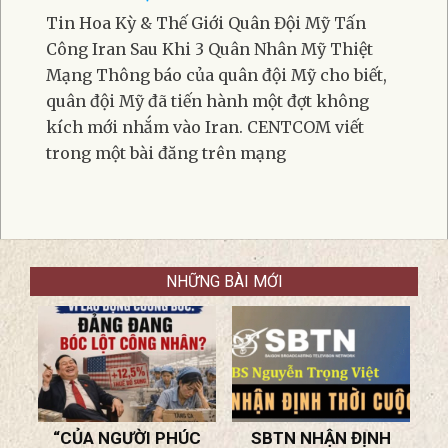
Tống Các Nhà Báo
Phó Tổng Thống Vance Và Phu Nhân Vừa Có Đứa
Con Thứ Tư
Ông Lại Cảnh Báo Về “Khủng Bố Đỏ” Từ Bắc Kinh
Trung Cộng Quấy Rối Khiến Dân Chúng Đài Loan
Trở Nên Chai Sạn
Tin Hoa Kỳ & Thế Giới Quân Đội Mỹ Tấn
Công Iran Sau Khi 3 Quân Nhân Mỹ Thiệt
Mạng Thông báo của quân đội Mỹ cho biết,
quân đội Mỹ đã tiến hành một đợt không
kích mới nhắm vào Iran. CENTCOM viết
trong một bài đăng trên mạng
NHỮNG BÀI MỚI