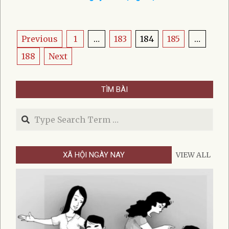
2021-
07-
06
Posts
Previous
1
…
183
184
185
…
pagination
188
Next
TÌM BÀI
Search
XÃ HỘI NGÀY NAY
VIEW ALL