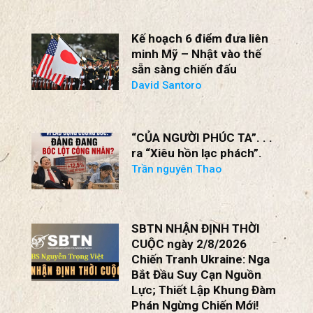
Tại sao AI lại là một rủi ro
đối với Đảng Cộng sản
Trung Quốc
The Economist
Kế hoạch 6 điểm đưa liên
minh Mỹ – Nhật vào thế
sẵn sàng chiến đấu
David Santoro
“CỦA NGƯỜI PHÚC TA”. . .
ra “Xiêu hồn lạc phách”.
Trần nguyên Thao
SBTN NHẬN ĐỊNH THỜI