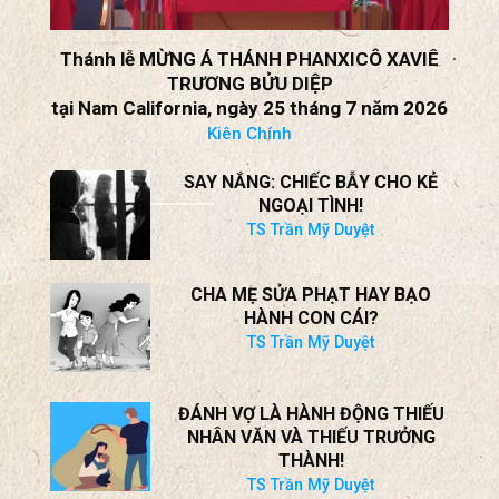
Thánh lễ MỪNG Á THÁNH PHANXICÔ XAVIÊ
TRƯƠNG BỬU DIỆP
tại Nam California, ngày 25 tháng 7 năm 2026
Kiên Chính
SAY NẮNG: CHIẾC BẪY CHO KẺ
NGOẠI TÌNH!
TS Trần Mỹ Duyệt
CHA MẸ SỬA PHẠT HAY BẠO
HÀNH CON CÁI?
TS Trần Mỹ Duyệt