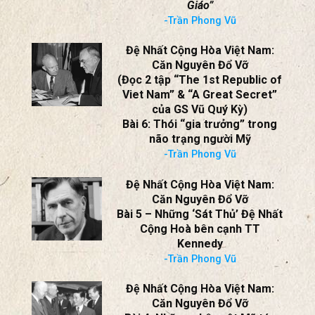
(Đọc chương 1, tác phẩm “A
Great Secret” của Gs Vũ Quý
Kỳ)
Bài 7: Từ
“A Great Secret” dẫn
vào “BTT/LHQ về biến cố Phật
Giáo”
-Trần Phong Vũ
Đệ Nhất Cộng Hòa Việt Nam:
Căn Nguyên Đổ Vỡ
(Đọc 2 tập “The 1st Republic of
Viet Nam” & “A Great Secret”
của GS Vũ Quý Kỳ)
Bài 6: Thói “gia trưởng” trong
não trạng người Mỹ
-Trần Phong Vũ
Đệ Nhất Cộng Hòa Việt Nam:
Căn Nguyên Đổ Vỡ
Bài 5 – Những ‘Sát Thủ’ Đệ Nhất
Cộng Hoà bên cạnh TT