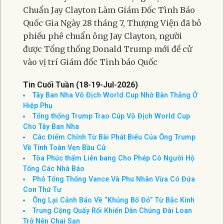
Mỹ Sẽ ‘Tiêu Diệt’ Cơ Sở Pickaxe Mountain Nếu Iran
Không Đàm Phán
Ông Trump Ca Ngợi Nghị Sĩ Lindsey Graham
Thượng Viện Thúc Đẩy Trừng Phạt Nga Và Iran
Tin Hoa Kỳ & Thế Giới Thượng Viện Phê
Chuẩn Jay Clayton Làm Giám Đốc Tình Báo
Quốc Gia Ngày 28 tháng 7, Thượng Viện đã bỏ
phiếu phê chuẩn ông Jay Clayton, người
được Tổng thống Donald Trump mới đề cử
vào vị trí Giám đốc Tình báo Quốc
Tin Cuối Tuần (18-19-Jul-2026)
Tây Ban Nha Vô Địch World Cup Nhờ Bàn Thắng Ở
Hiệp Phụ
Tổng thống Trump Trao Cúp Vô Địch World Cup
Cho Tây Ban Nha
Các Điểm Chính Từ Bài Phát Biểu Của Ông Trump
Về Tính Toàn Vẹn Bầu Cử
Tòa Phúc thẩm Liên bang Cho Phép Có Người Hộ