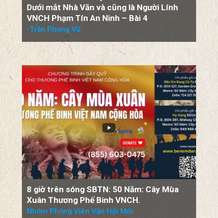
Bộ phim “The Vietnam War”
của Ken Burns và Lynn Novick
Dưới mắt Nhà Văn và cũng là Người Lính
VNCH Phạm Tín An Ninh – Bài 4
-Trần Phong Vũ