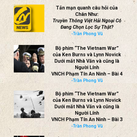
Phép Mầu Phục Sinh năm 2026
Mỹ ‘Nghiêng Sông, Lật Biển’ – Chỉ
Để Cứu Một Người
-Trần Phong Vũ
Tản mạn quanh câu hỏi của
Chân Như:
Truyền Thông Việt Hải Ngoại Có
Đang Chọn Lọc Sự Thật?
-Trần Phong Vũ
Bộ phim “The Vietnam War”
của Ken Burns và Lynn Novick
Dưới mắt Nhà Văn và cũng là
Người Lính
VNCH Phạm Tín An Ninh – Bài 4
-Trần Phong Vũ
Bộ phim “The Vietnam War”
của Ken Burns và Lynn Novick