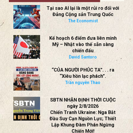
Tái Khởi Động Giải Pháp
Ngoại Giao?
BS Nguyễn Trọng Việt
BÌNH LUẬN
VIEW ALL
Tại sao AI lại là một rủi ro đối với
Đảng Cộng sản Trung Quốc
The Economist
Kế hoạch 6 điểm đưa liên minh
Mỹ – Nhật vào thế sẵn sàng
chiến đấu
David Santoro
“CỦA NGƯỜI PHÚC TA”. . . ra
“Xiêu hồn lạc phách”.
Trần nguyên Thao