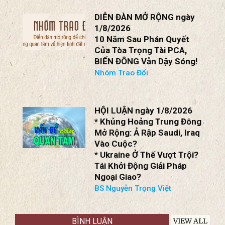
* Xung Đột Giữa Ả Rập
Saudi Và Houthi; Eo Biển
Bab Al-Mandeb; Iraq?
BS Nguyễn Trọng Việt
DIỄN ĐÀN MỞ RỘNG ngày
1/8/2026
10 Năm Sau Phán Quyết
Của Tòa Trọng Tài PCA,
BIỂN ĐÔNG Vẫn Dậy Sóng!
Nhóm Trao Đổi
HỘI LUẬN ngày 1/8/2026
* Khủng Hoảng Trung Đông
Mở Rộng: Ả Rập Saudi, Iraq
Vào Cuộc?
* Ukraine Ở Thế Vượt Trội?