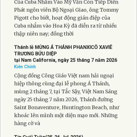
25 Tiểu Bang Kiện Ông Trump Về Các Mức Thuế
Quan
Mỹ Và Philippines Thách Thức Chiến Lược “Chiến
Tranh Pháp Lý” Của Bắc Kinh
Tin Hoa Kỳ & Thế Giới Hoạt Động Gián Điệp
Của Cuba Nhắm Vào Mỹ Vẫn Còn Tiếp Diễn
Phát ngôn viên Bộ Ngoại Giao, ông Tommy
Pigott cho biết, hoạt động gián điệp của
Cuba nhắm vào Hoa Kỳ đã diễn ra từ nhiều
thập niên nay; đồng thời
Thánh lễ MỪNG Á THÁNH PHANXICÔ XAVIÊ
TRƯƠNG BỬU DIỆP
tại Nam California, ngày 25 tháng 7 năm 2026
Kiên Chính
Cộng đồng Công Giáo Việt nam hải ngoại
hiệp thông cùng đại lễ phong Á Thánh,
mùng 2 tháng 7, tại Tắc Sậy, Việt Nam Sáng
ngày 25 tháng 7 năm 2026, Thánh đường