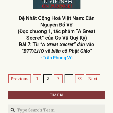
Đệ Nhất Cộng Hoà Việt Nam: Căn
Nguyên Đổ Vỡ
(Đọc chương 1, tác phẩm “A Great
Secret” của Gs Vũ Quý Kỳ)
Bài 7: Từ
“A Great Secret” dẫn vào
“BTT/LHQ về biến cố Phật Giáo”
-Trần Phong Vũ
2026-
02-
12
Posts
Previous
1
2
3
…
33
Next
pagination
TÌM BÀI
Search