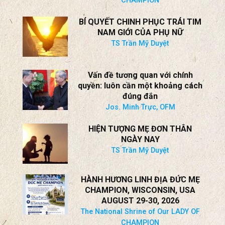
HÀNH HƯƠNG LINH ĐỊA ĐỨC MẸ
CHAMPION, WISCONSIN
* AUGUST 29-30, 2026
* Hội Luận Kỳ II Với LM Lê Quang
The National Shrine of Our LADY OF
CHAMPION
BÍ QUYẾT CHINH PHỤC TRÁI TIM
NAM GIỚI CỦA PHỤ NỮ
TS Trần Mỹ Duyệt
Vấn đề tương quan với chính
quyền: luôn cần một khoảng cách
đúng đắn
Jos. Minh Trực, OFM
HIỆN TƯỢNG MẸ ĐƠN THÂN
NGÀY NAY
TS Trần Mỹ Duyệt