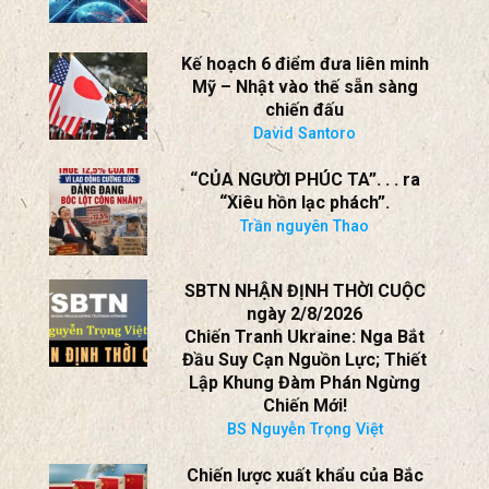
Tuyến Tại Cambodia.
BS Nguyễn Trọng Việt
Tại sao AI lại là một rủi ro đối với
Đảng Cộng sản Trung Quốc
The Economist
Kế hoạch 6 điểm đưa liên minh
Mỹ – Nhật vào thế sẵn sàng
chiến đấu
David Santoro
“CỦA NGƯỜI PHÚC TA”. . . ra
“Xiêu hồn lạc phách”.
Trần nguyên Thao
SBTN NHẬN ĐỊNH THỜI CUỘC
ngày 2/8/2026
Chiến Tranh Ukraine: Nga Bắt
Đầu Suy Cạn Nguồn Lực; Thiết