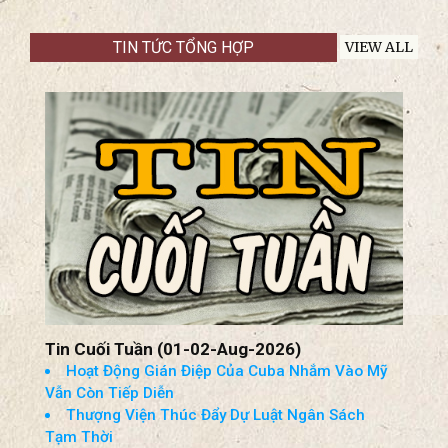
HÀNH HƯƠNG LINH ĐỊA ĐỨC MẸ
CHAMPION, WISCONSIN, USA
AUGUST 29-30, 2026
The National Shrine of Our LADY OF
CHAMPION
TIN TỨC TỔNG HỢP
VIEW ALL