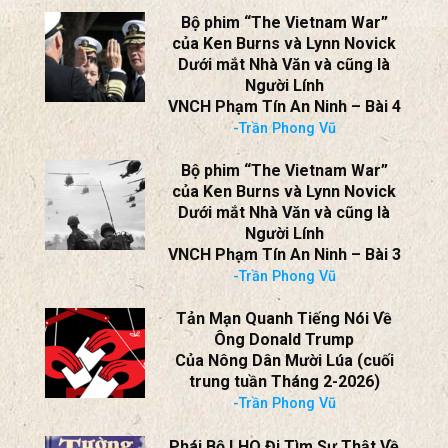
Tản mạn quanh câu hỏi của
Chân Như:
Truyền Thông Việt Hải Ngoại Có
Đang Chọn Lọc Sự Thật?
-Trần Phong Vũ
Bộ phim “The Vietnam War”
của Ken Burns và Lynn Novick
Dưới mắt Nhà Văn và cũng là
Người Lính
VNCH Phạm Tín An Ninh – Bài 4
-Trần Phong Vũ
Bộ phim “The Vietnam War”
của Ken Burns và Lynn Novick
Dưới mắt Nhà Văn và cũng là
Người Lính
VNCH Phạm Tín An Ninh – Bài 3
-Trần Phong Vũ
Tản Mạn Quanh Tiếng Nói Về