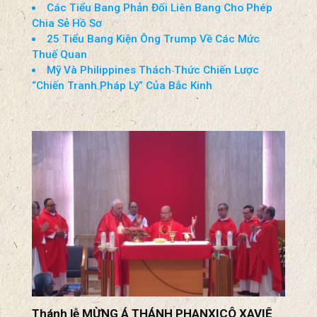
Tin Cuối Tuần (01-02-Aug-2026)
Hoạt Động Gián Điệp Của Cuba Nhắm Vào Mỹ
Vẫn Còn Tiếp Diễn
Thượng Viện Thúc Đẩy Dự Luật Ngân Sách
Tạm Thời
Các Tiểu Bang Phản Đối Liên Bang Cho Phép
Chia Sẻ Hồ Sơ
25 Tiểu Bang Kiện Ông Trump Về Các Mức
Thuế Quan
Mỹ Và Philippines Thách Thức Chiến Lược
“Chiến Tranh Pháp Lý” Của Bắc Kinh