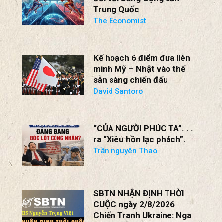
BS Nguyễn Trọng Việt
Tại sao AI lại là một rủi ro
đối với Đảng Cộng sản
Trung Quốc
The Economist
Kế hoạch 6 điểm đưa liên
minh Mỹ – Nhật vào thế
sẵn sàng chiến đấu
David Santoro
“CỦA NGƯỜI PHÚC TA”. . .
ra “Xiêu hồn lạc phách”.
Trần nguyên Thao