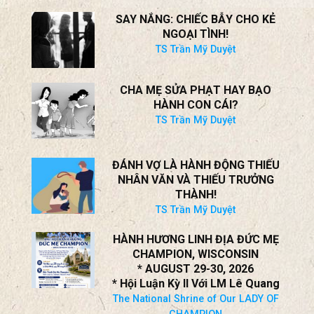
Thánh lễ MỪNG Á THÁNH PHANXICÔ XAVIÊ
TRƯƠNG BỬU DIỆP
tại Nam California, ngày 25 tháng 7 năm 2026
Kiên Chính
SAY NẮNG: CHIẾC BẪY CHO KẺ
NGOẠI TÌNH!
TS Trần Mỹ Duyệt
CHA MẸ SỬA PHẠT HAY BẠO
HÀNH CON CÁI?
TS Trần Mỹ Duyệt
ĐÁNH VỢ LÀ HÀNH ĐỘNG THIẾU
NHÂN VĂN VÀ THIẾU TRƯỞNG
THÀNH!
TS Trần Mỹ Duyệt