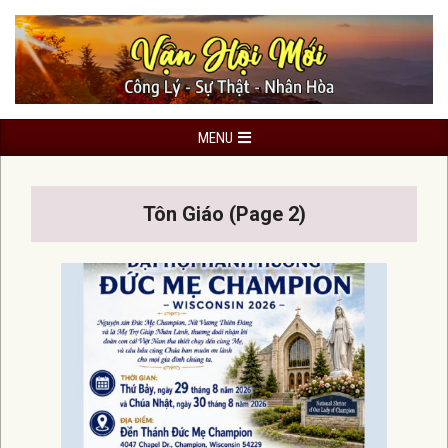
Skip
to
content
Primary
MENU
Navigation
Menu
Tôn Giáo
(Page 2)