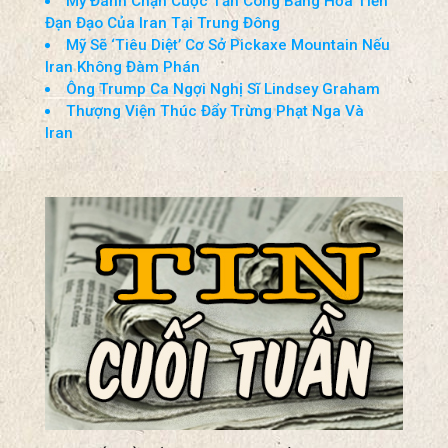
Tin Cuối Tuần(25-26-Jul-2026)
Thượng Viện Phê Chuẩn Jay Clayton Làm
Giám Đốc Tình Báo Quốc Gia
Mỹ Đánh Chặn Cuộc Tấn Công Bằng Hỏa Tiễn
Đạn Đạo Của Iran Tại Trung Đông
Mỹ Sẽ ‘Tiêu Diệt’ Cơ Sở Pickaxe Mountain Nếu
Iran Không Đàm Phán
Ông Trump Ca Ngợi Nghị Sĩ Lindsey Graham
Thượng Viện Thúc Đẩy Trừng Phạt Nga Và
Iran