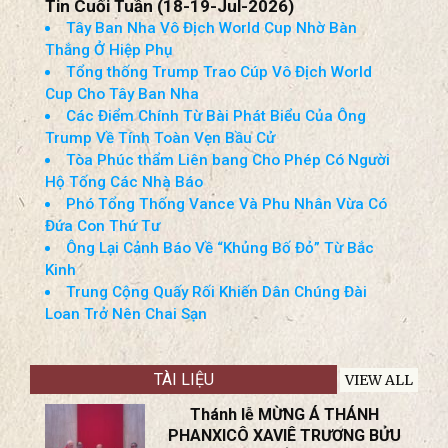
Tin Cuối Tuần (18-19-Jul-2026)
Tây Ban Nha Vô Địch World Cup Nhờ Bàn
Thắng Ở Hiệp Phụ
Tổng thống Trump Trao Cúp Vô Địch World
Cup Cho Tây Ban Nha
Các Điểm Chính Từ Bài Phát Biểu Của Ông
Trump Về Tính Toàn Vẹn Bầu Cử
Tòa Phúc thẩm Liên bang Cho Phép Có Người
Hộ Tống Các Nhà Báo
Phó Tổng Thống Vance Và Phu Nhân Vừa Có
Đứa Con Thứ Tư
Ông Lại Cảnh Báo Về “Khủng Bố Đỏ” Từ Bắc
Kinh
Trung Cộng Quấy Rối Khiến Dân Chúng Đài
Loan Trở Nên Chai Sạn