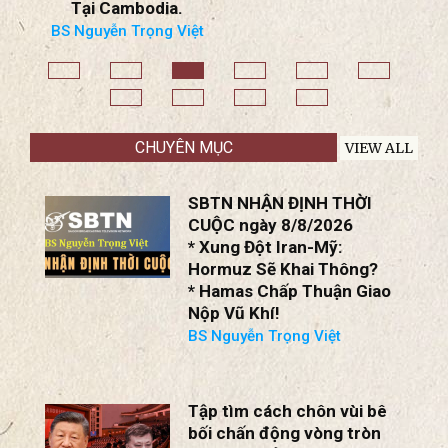
* Nhà Nước Độc Tài
Quân Phiệt Miến
Điện Nhượng Bộ?
* Chiến Dịch Chống
Lừa Đảo Trực Tuyến
Tại Cambodia.
BS Nguyễn Trọng Việt
CHUYÊN MỤC
VIEW ALL
SBTN NHẬN ĐỊNH THỜI
CUỘC ngày 8/8/2026
* Xung Đột Iran-Mỹ:
Hormuz Sẽ Khai Thông?
* Hamas Chấp Thuận Giao
Nộp Vũ Khí!