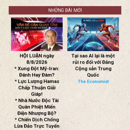
trong một bài đăng trên mạng
NHỮNG BÀI MỚI
n
HỘI LUẬN ngày
Tại sao AI lại là một
8/8/2026
rủi ro đối với Đảng
* Xung Đột Mỹ-Iran:
Cộng sản Trung
h
Đánh Hay Đàm?
Quốc
* Lực Lượng Hamas
The Economist
Chấp Thuận Giải
Giáp!