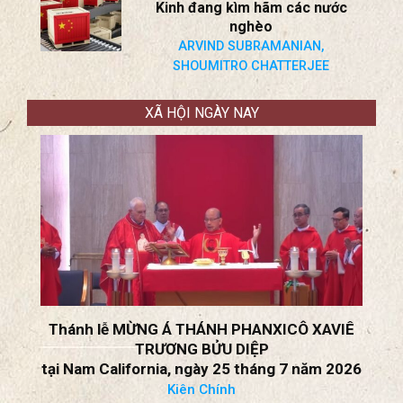
Lập Khung Đàm Phán Ngừng
Chiến Mới!
BS Nguyễn Trọng Việt
Chiến lược xuất khẩu của Bắc
Kinh đang kìm hãm các nước
nghèo
ARVIND SUBRAMANIAN,
SHOUMITRO CHATTERJEE
XÃ HỘI NGÀY NAY