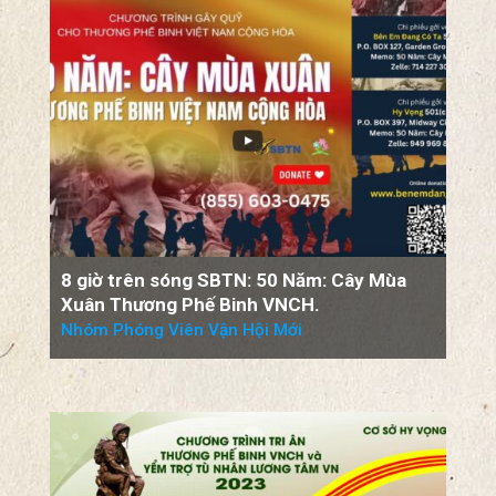
VNCH Phạm Tín An Ninh – Bài 4
-Trần Phong Vũ
8 giờ trên sóng SBTN: 50 Năm: Cây Mùa
Xuân Thương Phế Binh VNCH.
Nhóm Phóng Viên Vận Hội Mới