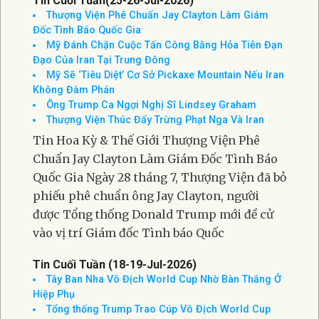
Saint Bonaventure, Huntington Beach, như
khoác lên mình một diện mạo mới. Những
hàng cờ và
Tin Cuối Tuần(25-26-Jul-2026)
Thượng Viện Phê Chuẩn Jay Clayton Làm Giám
Đốc Tình Báo Quốc Gia
Mỹ Đánh Chặn Cuộc Tấn Công Bằng Hỏa Tiễn Đạn
Đạo Của Iran Tại Trung Đông
Mỹ Sẽ ‘Tiêu Diệt’ Cơ Sở Pickaxe Mountain Nếu Iran
Không Đàm Phán
Ông Trump Ca Ngợi Nghị Sĩ Lindsey Graham
Thượng Viện Thúc Đẩy Trừng Phạt Nga Và Iran
Tin Hoa Kỳ & Thế Giới Thượng Viện Phê
Chuẩn Jay Clayton Làm Giám Đốc Tình Báo
Quốc Gia Ngày 28 tháng 7, Thượng Viện đã bỏ
phiếu phê chuẩn ông Jay Clayton, người
được Tổng thống Donald Trump mới đề cử
vào vị trí Giám đốc Tình báo Quốc