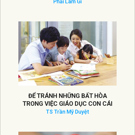
Phải Làm Gì
2026-
04-
01
ĐỂ TRÁNH NHỮNG BẤT HÒA
TRONG VIỆC GIÁO DỤC CON CÁI
TS Trần Mỹ Duyệt
2026-
03-
19