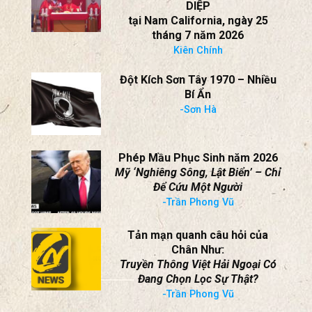
TÀI LIỆU
VIEW ALL
Thánh lễ MỪNG Á THÁNH
PHANXICÔ XAVIÊ TRƯƠNG BỬU
DIỆP
tại Nam California, ngày 25
tháng 7 năm 2026
Kiên Chính
Đột Kích Sơn Tây 1970 – Nhiều
Bí Ẩn
-Sơn Hà
Phép Mầu Phục Sinh năm 2026
Mỹ ‘Nghiêng Sông, Lật Biển’ – Chỉ
Để Cứu Một Người
-Trần Phong Vũ