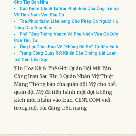
Tin Cuối Tuần (18-19-Jul-2026)
Tây Ban Nha Vô Địch World Cup Nhờ Bàn Thắng Ở
Hiệp Phụ
Tổng thống Trump Trao Cúp Vô Địch World Cup
Cho Tây Ban Nha
Các Điểm Chính Từ Bài Phát Biểu Của Ông Trump
Về Tính Toàn Vẹn Bầu Cử
Tòa Phúc thẩm Liên bang Cho Phép Có Người Hộ
Tống Các Nhà Báo
Phó Tổng Thống Vance Và Phu Nhân Vừa Có Đứa
Con Thứ Tư
Ông Lại Cảnh Báo Về “Khủng Bố Đỏ” Từ Bắc Kinh
Trung Cộng Quấy Rối Khiến Dân Chúng Đài Loan
Trở Nên Chai Sạn
Tin Hoa Kỳ & Thế Giới Quân Đội Mỹ Tấn
Công Iran Sau Khi 3 Quân Nhân Mỹ Thiệt
Mạng Thông báo của quân đội Mỹ cho biết,
quân đội Mỹ đã tiến hành một đợt không
kích mới nhắm vào Iran. CENTCOM viết