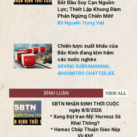
SBTN NHẬN ĐỊNH THỜI
CUỘC ngày 2/8/2026
Chiến Tranh Ukraine: Nga
Bắt Đầu Suy Cạn Nguồn
Lực; Thiết Lập Khung Đàm
Phán Ngừng Chiến Mới!
BS Nguyễn Trọng Việt
Chiến lược xuất khẩu của
Bắc Kinh đang kìm hãm
các nước nghèo
ARVIND SUBRAMANIAN,
SHOUMITRO CHATTERJEE
BÌNH LUẬN
VIEW ALL