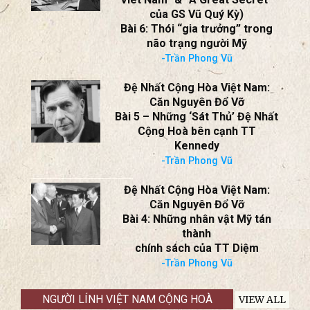
-Trần Phong Vũ
Đệ Nhất Cộng Hòa Việt Nam:
Căn Nguyên Đổ Vỡ
(Đọc 2 tập “The 1st Republic of
Viet Nam” & “A Great Secret”
của GS Vũ Quý Kỳ)
Bài 6: Thói “gia trưởng” trong
não trạng người Mỹ
-Trần Phong Vũ
Đệ Nhất Cộng Hòa Việt Nam:
Căn Nguyên Đổ Vỡ
Bài 5 – Những ‘Sát Thủ’ Đệ Nhất
Cộng Hoà bên cạnh TT
Kennedy
-Trần Phong Vũ
Đệ Nhất Cộng Hòa Việt Nam:
Căn Nguyên Đổ Vỡ
Bài 4: Những nhân vật Mỹ tán