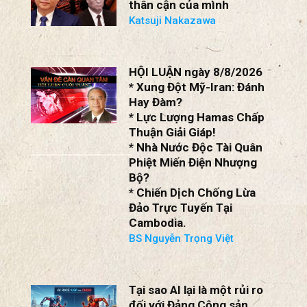
BS Nguyễn Trọng Việt
Tập tìm cách chôn vùi bê
bối chấn động vòng tròn
thân cận của mình
Katsuji Nakazawa
HỘI LUẬN ngày 8/8/2026
* Xung Đột Mỹ-Iran: Đánh
Hay Đàm?
* Lực Lượng Hamas Chấp
Thuận Giải Giáp!
* Nhà Nước Độc Tài Quân
Phiệt Miến Điện Nhượng
Bộ?
* Chiến Dịch Chống Lừa
Đảo Trực Tuyến Tại
Cambodia.