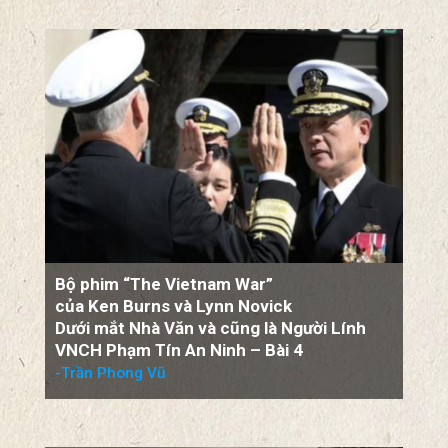
thành
chính sách của TT Diệm
-Trần Phong Vũ
NGƯỜI LÍNH VIỆT NAM CỘNG HOÀ
VIEW ALL
Bộ phim “The Vietnam War”
của Ken Burns và Lynn Novick
Dưới mắt Nhà Văn và cũng là Người Lính