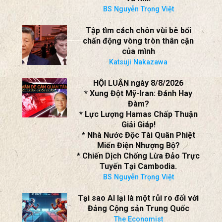
SBTN NHẬN ĐỊNH THỜI CUỘC
ngày 8/8/2026
* Xung Đột Iran-Mỹ: Hormuz Sẽ
Khai Thông?
* Hamas Chấp Thuận Giao Nộp
Vũ Khí!
BS Nguyễn Trọng Việt
Tập tìm cách chôn vùi bê bối
chấn động vòng tròn thân cận
của mình
Katsuji Nakazawa
HỘI LUẬN ngày 8/8/2026
* Xung Đột Mỹ-Iran: Đánh Hay
Đàm?
* Lực Lượng Hamas Chấp Thuận
Giải Giáp!
* Nhà Nước Độc Tài Quân Phiệt
Miến Điện Nhượng Bộ?
* Chiến Dịch Chống Lừa Đảo Trực