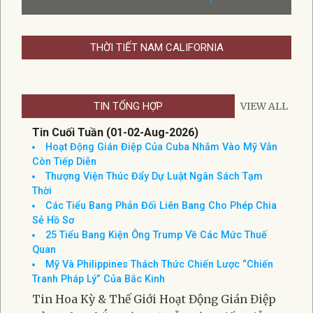
ĐÁNH VỢ LÀ HÀNH ĐỘNG THIẾU
NHÂN VĂN VÀ THIẾU TRƯỞNG
THÀNH!
TS TRẦN MỸ DUYỆT
THỜI TIẾT NAM CALIFORNIA
TIN TỔNG HỢP
VIEW ALL
Tin Cuối Tuần (01-02-Aug-2026)
Hoạt Động Gián Điệp Của Cuba Nhắm Vào Mỹ Vẫn
Còn Tiếp Diễn
Thượng Viện Thúc Đẩy Dự Luật Ngân Sách Tạm
Thời
Các Tiểu Bang Phản Đối Liên Bang Cho Phép Chia
Sẻ Hồ Sơ