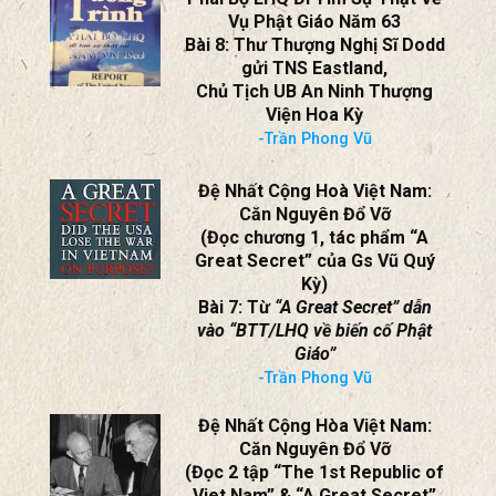
Ông Donald Trump
Của Nông Dân Mười Lúa (cuối
trung tuần Tháng 2-2026)
-Trần Phong Vũ
Phái Bộ LHQ Đi Tìm Sự Thật Về
Vụ Phật Giáo Năm 63
Bài 8: Thư Thượng Nghị Sĩ Dodd
gửi TNS Eastland,
Chủ Tịch UB An Ninh Thượng
Viện Hoa Kỳ
-Trần Phong Vũ
Đệ Nhất Cộng Hoà Việt Nam:
Căn Nguyên Đổ Vỡ
(Đọc chương 1, tác phẩm “A
Great Secret” của Gs Vũ Quý
Kỳ)
Bài 7: Từ
“A Great Secret” dẫn
vào “BTT/LHQ về biến cố Phật
Giáo”