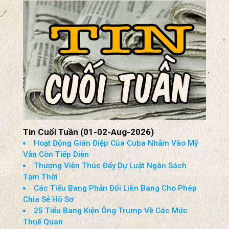
The National Shrine of Our LADY OF
CHAMPION
TIN TỨC TỔNG HỢP
VIEW ALL
Tin Cuối Tuần (01-02-Aug-2026)
Hoạt Động Gián Điệp Của Cuba Nhắm Vào Mỹ
Vẫn Còn Tiếp Diễn
Thượng Viện Thúc Đẩy Dự Luật Ngân Sách