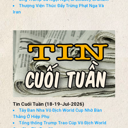
Giám Đốc Tình Báo Quốc Gia
Mỹ Đánh Chặn Cuộc Tấn Công Bằng Hỏa Tiễn
Đạn Đạo Của Iran Tại Trung Đông
Mỹ Sẽ ‘Tiêu Diệt’ Cơ Sở Pickaxe Mountain Nếu
Iran Không Đàm Phán
Ông Trump Ca Ngợi Nghị Sĩ Lindsey Graham
Thượng Viện Thúc Đẩy Trừng Phạt Nga Và
Iran