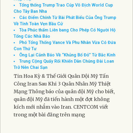
được Tổng thống Donald Trump mới đề cử
vào vị trí Giám đốc Tình báo Quốc
Tin Cuối Tuần (18-19-Jul-2026)
Tây Ban Nha Vô Địch World Cup Nhờ Bàn Thắng Ở
Hiệp Phụ
Tổng thống Trump Trao Cúp Vô Địch World Cup
Cho Tây Ban Nha
Các Điểm Chính Từ Bài Phát Biểu Của Ông Trump
Về Tính Toàn Vẹn Bầu Cử
Tòa Phúc thẩm Liên bang Cho Phép Có Người Hộ
Tống Các Nhà Báo
Phó Tổng Thống Vance Và Phu Nhân Vừa Có Đứa
Con Thứ Tư
Ông Lại Cảnh Báo Về “Khủng Bố Đỏ” Từ Bắc Kinh
Trung Cộng Quấy Rối Khiến Dân Chúng Đài Loan
Trở Nên Chai Sạn
Tin Hoa Kỳ & Thế Giới Quân Đội Mỹ Tấn
Công Iran Sau Khi 3 Quân Nhân Mỹ Thiệt
Mạng Thông báo của quân đội Mỹ cho biết,