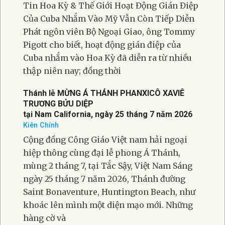
Sẻ Hồ Sơ
25 Tiểu Bang Kiện Ông Trump Về Các Mức Thuế
Quan
Mỹ Và Philippines Thách Thức Chiến Lược “Chiến
Tranh Pháp Lý” Của Bắc Kinh
Tin Hoa Kỳ & Thế Giới Hoạt Động Gián Điệp
Của Cuba Nhắm Vào Mỹ Vẫn Còn Tiếp Diễn
Phát ngôn viên Bộ Ngoại Giao, ông Tommy
Pigott cho biết, hoạt động gián điệp của
Cuba nhắm vào Hoa Kỳ đã diễn ra từ nhiều
thập niên nay; đồng thời
Thánh lễ MỪNG Á THÁNH PHANXICÔ XAVIÊ
TRƯƠNG BỬU DIỆP
tại Nam California, ngày 25 tháng 7 năm 2026
Kiên Chính
Cộng đồng Công Giáo Việt nam hải ngoại
hiệp thông cùng đại lễ phong Á Thánh,
mùng 2 tháng 7, tại Tắc Sậy, Việt Nam Sáng