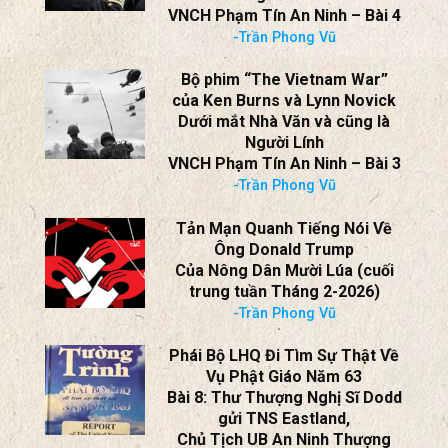
-Trần Phong Vũ
Bộ phim “The Vietnam War”
của Ken Burns và Lynn Novick
Dưới mắt Nhà Văn và cũng là
Người Lính
VNCH Phạm Tín An Ninh – Bài 4
-Trần Phong Vũ
Bộ phim “The Vietnam War”
của Ken Burns và Lynn Novick
Dưới mắt Nhà Văn và cũng là
Người Lính
VNCH Phạm Tín An Ninh – Bài 3
-Trần Phong Vũ
Tản Mạn Quanh Tiếng Nói Về
Ông Donald Trump
Của Nông Dân Mười Lúa (cuối
trung tuần Tháng 2-2026)
-Trần Phong Vũ