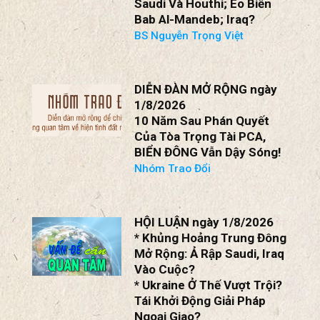
SBTN NHẬN ĐỊNH THỜI
CUỘC ngày 1/8/2026
* Chiến Tranh Trung Đông
Lan Rộng?
* Xung Đột Giữa Ả Rập
Saudi Và Houthi; Eo Biển
Bab Al-Mandeb; Iraq?
BS Nguyễn Trọng Việt
DIỄN ĐÀN MỞ RỘNG ngày
1/8/2026
10 Năm Sau Phán Quyết
Của Tòa Trọng Tài PCA,
BIỂN ĐÔNG Vẫn Dậy Sóng!
Nhóm Trao Đổi
HỘI LUẬN ngày 1/8/2026