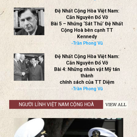
(Đọc 2 tập “The 1st Republic of
Viet Nam” & “A Great Secret”
của GS Vũ Quý Kỳ)
Bài 6: Thói “gia trưởng” trong
não trạng người Mỹ
-Trần Phong Vũ
Đệ Nhất Cộng Hòa Việt Nam:
Căn Nguyên Đổ Vỡ
Bài 5 – Những ‘Sát Thủ’ Đệ Nhất
Cộng Hoà bên cạnh TT
Kennedy
-Trần Phong Vũ
Đệ Nhất Cộng Hòa Việt Nam:
Căn Nguyên Đổ Vỡ
Bài 4: Những nhân vật Mỹ tán
thành
chính sách của TT Diệm
-Trần Phong Vũ