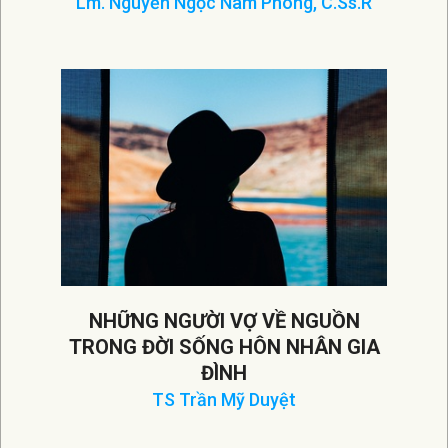
Lm. Nguyễn Ngọc Nam Phong, C.Ss.R
2023-
07-
31
NHỮNG NGƯỜI VỢ VỀ NGUỒN
TRONG ĐỜI SỐNG HÔN NHÂN GIA
ĐÌNH
TS Trần Mỹ Duyệt
2023-