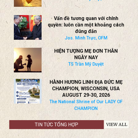
The National Shrine of Our LADY OF
CHAMPION
BÍ QUYẾT CHINH PHỤC TRÁI TIM
NAM GIỚI CỦA PHỤ NỮ
TS Trần Mỹ Duyệt
Vấn đề tương quan với chính
quyền: luôn cần một khoảng cách
đúng đắn
Jos. Minh Trực, OFM
HIỆN TƯỢNG MẸ ĐƠN THÂN
NGÀY NAY
TS Trần Mỹ Duyệt
HÀNH HƯƠNG LINH ĐỊA ĐỨC MẸ
CHAMPION, WISCONSIN, USA
AUGUST 29-30, 2026