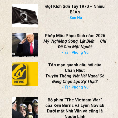
PHANXICÔ XAVIÊ TRƯƠNG BỬU
DIỆP
tại Nam California, ngày 25
tháng 7 năm 2026
Kiên Chính
Đột Kích Sơn Tây 1970 – Nhiều
Bí Ẩn
-Sơn Hà
Phép Mầu Phục Sinh năm 2026
Mỹ ‘Nghiêng Sông, Lật Biển’ – Chỉ
Để Cứu Một Người
-Trần Phong Vũ
Tản mạn quanh câu hỏi của
Chân Như:
Truyền Thông Việt Hải Ngoại Có
Đang Chọn Lọc Sự Thật?