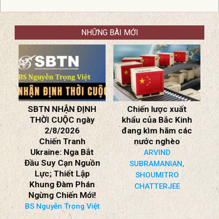
quân đội Mỹ đã tiến hành một đợt không
kích mới nhắm vào Iran. CENTCOM viết
trong một bài đăng trên mạng
NHỮNG BÀI MỚI
C
SBTN NHẬN ĐỊNH
Chiến lược xuất
ồn
THỜI CUỘC ngày
khẩu của Bắc Kinh
2/8/2026
đang kìm hãm các
Chiến Tranh
nước nghèo
*
Ukraine: Nga Bắt
ARVIND