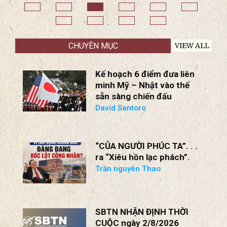
Đầu Suy Cạn Nguồn
SUBRAMANIAN,
Lực; Thiết Lập
SHOUMITRO
Khung Đàm Phán
H
CHATTERJEE
Ngừng Chiến Mới!
BS Nguyễn Trọng Việt
B
CHUYÊN MỤC
VIEW ALL
Kế hoạch 6 điểm đưa liên
minh Mỹ – Nhật vào thế
sẵn sàng chiến đấu
David Santoro
“CỦA NGƯỜI PHÚC TA”. . .
ra “Xiêu hồn lạc phách”.