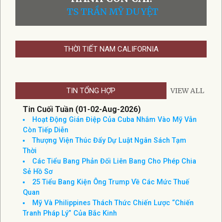
ĐÁNH VỢ LÀ HÀNH ĐỘNG THIẾU
NHÂN VĂN VÀ THIẾU TRƯỞNG
THÀNH!
TS TRẦN MỸ DUYỆT
THỜI TIẾT NAM CALIFORNIA
TIN TỔNG HỢP
VIEW ALL
Tin Cuối Tuần (01-02-Aug-2026)
Hoạt Động Gián Điệp Của Cuba Nhắm Vào Mỹ Vẫn
Còn Tiếp Diễn
Thượng Viện Thúc Đẩy Dự Luật Ngân Sách Tạm
Thời
Các Tiểu Bang Phản Đối Liên Bang Cho Phép Chia