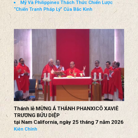
Tạm Thời
Các Tiểu Bang Phản Đối Liên Bang Cho Phép
Chia Sẻ Hồ Sơ
25 Tiểu Bang Kiện Ông Trump Về Các Mức
Thuế Quan
Mỹ Và Philippines Thách Thức Chiến Lược
“Chiến Tranh Pháp Lý” Của Bắc Kinh