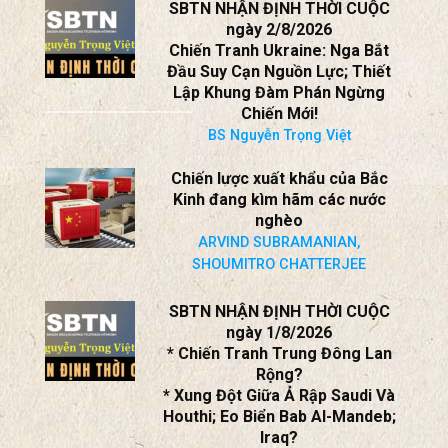
“CỦA NGƯỜI PHÚC TA”. . . ra
“Xiêu hồn lạc phách”.
Trần nguyên Thao
SBTN NHẬN ĐỊNH THỜI CUỘC
ngày 2/8/2026
Chiến Tranh Ukraine: Nga Bắt
Đầu Suy Cạn Nguồn Lực; Thiết
Lập Khung Đàm Phán Ngừng
Chiến Mới!
BS Nguyễn Trọng Việt
Chiến lược xuất khẩu của Bắc
Kinh đang kìm hãm các nước
nghèo
ARVIND SUBRAMANIAN,
SHOUMITRO CHATTERJEE
SBTN NHẬN ĐỊNH THỜI CUỘC