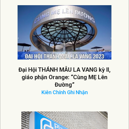
07-
24
Đại Hội THÁNH MẪU LA VANG kỳ II,
giáo phận Orange: “Cùng MẸ Lên
Đường”
Kiên Chính Ghi Nhận
2023-
07-
21