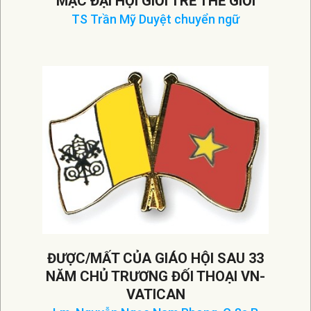
MẠC ĐẠI HỘI GIỚI TRẺ THẾ GIỚI
TS Trần Mỹ Duyệt chuyển ngữ
2023-
08-
10
ĐƯỢC/MẤT CỦA GIÁO HỘI SAU 33
NĂM CHỦ TRƯƠNG ĐỐI THOẠI VN-
VATICAN