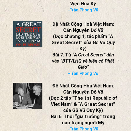
Phái Bộ LHQ Đi Tìm Sự Thật Về
Vụ Phật Giáo Năm 63
Bài 8: Thư Thượng Nghị Sĩ Dodd
gửi TNS Eastland,
Chủ Tịch UB An Ninh Thượng
Viện Hoa Kỳ
-Trần Phong Vũ
Đệ Nhất Cộng Hoà Việt Nam:
Căn Nguyên Đổ Vỡ
(Đọc chương 1, tác phẩm “A
Great Secret” của Gs Vũ Quý
Kỳ)
Bài 7: Từ
“A Great Secret” dẫn
vào “BTT/LHQ về biến cố Phật
Giáo”
-Trần Phong Vũ
Đệ Nhất Cộng Hòa Việt Nam:
Căn Nguyên Đổ Vỡ