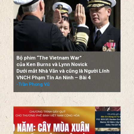
NGƯỜI LÍNH VIỆT NAM CỘNG HOÀ
VIEW ALL
Bộ phim “The Vietnam War”
của Ken Burns và Lynn Novick
Dưới mắt Nhà Văn và cũng là Người Lính
VNCH Phạm Tín An Ninh – Bài 4
-Trần Phong Vũ