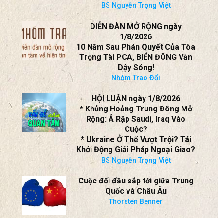
ngày 1/8/2026
* Chiến Tranh Trung Đông Lan
Rộng?
* Xung Đột Giữa Ả Rập Saudi Và
Houthi; Eo Biển Bab Al-Mandeb;
Iraq?
BS Nguyễn Trọng Việt
DIỄN ĐÀN MỞ RỘNG ngày
1/8/2026
10 Năm Sau Phán Quyết Của Tòa
Trọng Tài PCA, BIỂN ĐÔNG Vẫn
Dậy Sóng!
Nhóm Trao Đổi
HỘI LUẬN ngày 1/8/2026
* Khủng Hoảng Trung Đông Mở
Rộng: Ả Rập Saudi, Iraq Vào
Cuộc?
* Ukraine Ở Thế Vượt Trội? Tái
Khởi Động Giải Pháp Ngoại Giao?
BS Nguyễn Trọng Việt