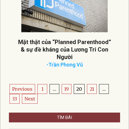
Mặt thật của “Planned Parenthood”
& sự đề kháng của Lương Tri Con
Người
-Trần Phong Vũ
2023-
07-
17
Posts
Previous
1
…
19
20
21
…
pagination
33
Next
TÌM BÀI