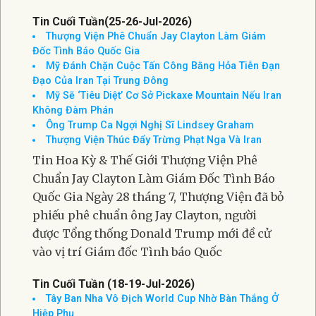
ngày 25 tháng 7 năm 2026, Thánh đường
Saint Bonaventure, Huntington Beach, như
khoác lên mình một diện mạo mới. Những
hàng cờ và
Tin Cuối Tuần(25-26-Jul-2026)
Thượng Viện Phê Chuẩn Jay Clayton Làm Giám
Đốc Tình Báo Quốc Gia
Mỹ Đánh Chặn Cuộc Tấn Công Bằng Hỏa Tiễn Đạn
Đạo Của Iran Tại Trung Đông
Mỹ Sẽ ‘Tiêu Diệt’ Cơ Sở Pickaxe Mountain Nếu Iran
Không Đàm Phán
Ông Trump Ca Ngợi Nghị Sĩ Lindsey Graham
Thượng Viện Thúc Đẩy Trừng Phạt Nga Và Iran
Tin Hoa Kỳ & Thế Giới Thượng Viện Phê
Chuẩn Jay Clayton Làm Giám Đốc Tình Báo
Quốc Gia Ngày 28 tháng 7, Thượng Viện đã bỏ
phiếu phê chuẩn ông Jay Clayton, người