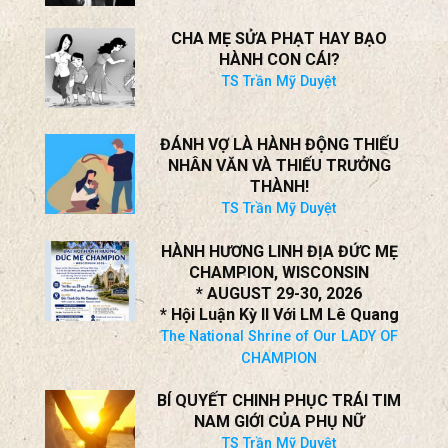
Kiên Chính
SAY NẮNG: CHIẾC BẪY CHO KẺ
NGOẠI TÌNH!
TS Trần Mỹ Duyệt
CHA MẸ SỬA PHẠT HAY BẠO
HÀNH CON CÁI?
TS Trần Mỹ Duyệt
ĐÁNH VỢ LÀ HÀNH ĐỘNG THIẾU
NHÂN VĂN VÀ THIẾU TRƯỞNG
THÀNH!
TS Trần Mỹ Duyệt
HÀNH HƯƠNG LINH ĐỊA ĐỨC MẸ
CHAMPION, WISCONSIN
* AUGUST 29-30, 2026
* Hội Luận Kỳ II Với LM Lê Quang