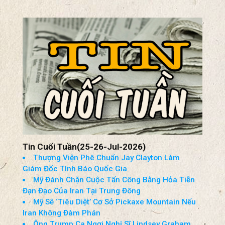
Thánh lễ MỪNG Á THÁNH PHANXICÔ XAVIÊ
TRƯƠNG BỬU DIỆP
tại Nam California, ngày 25 tháng 7 năm 2026
Kiên Chính
Tin Cuối Tuần(25-26-Jul-2026)
Thượng Viện Phê Chuẩn Jay Clayton Làm