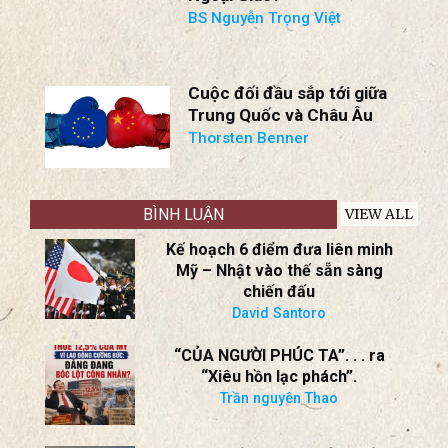
* Khủng Hoảng Trung Đông
Mở Rộng: Ả Rập Saudi, Iraq
Vào Cuộc?
* Ukraine Ở Thế Vượt Trội?
Tái Khởi Động Giải Pháp
Ngoại Giao?
BS Nguyễn Trọng Việt
Cuộc đối đầu sắp tới giữa
Trung Quốc và Châu Âu
Thorsten Benner
BÌNH LUẬN
VIEW ALL
Kế hoạch 6 điểm đưa liên minh
Mỹ – Nhật vào thế sẵn sàng
chiến đấu
David Santoro