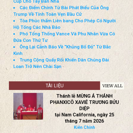
Tin Cuối Tuần (18-19-Jul-2026)
Tây Ban Nha Vô Địch World Cup Nhờ Bàn
Thắng Ở Hiệp Phụ
Tổng thống Trump Trao Cúp Vô Địch World
Cup Cho Tây Ban Nha
Các Điểm Chính Từ Bài Phát Biểu Của Ông
Trump Về Tính Toàn Vẹn Bầu Cử
Tòa Phúc thẩm Liên bang Cho Phép Có Người
Hộ Tống Các Nhà Báo
Phó Tổng Thống Vance Và Phu Nhân Vừa Có
Đứa Con Thứ Tư
Ông Lại Cảnh Báo Về “Khủng Bố Đỏ” Từ Bắc
Kinh
Trung Cộng Quấy Rối Khiến Dân Chúng Đài
Loan Trở Nên Chai Sạn
TÀI LIỆU
VIEW ALL
Thánh lễ MỪNG Á THÁNH