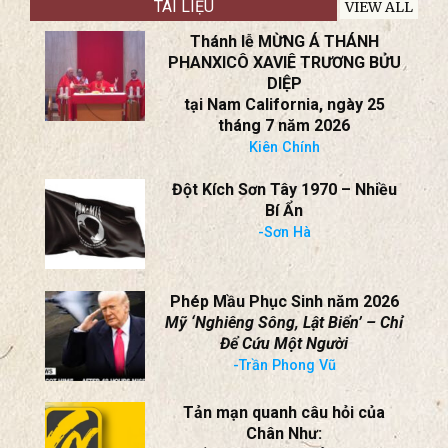
TÀI LIỆU
VIEW ALL
Thánh lễ MỪNG Á THÁNH
PHANXICÔ XAVIÊ TRƯƠNG BỬU
DIỆP
tại Nam California, ngày 25
tháng 7 năm 2026
Kiên Chính
Đột Kích Sơn Tây 1970 – Nhiều
Bí Ẩn
-Sơn Hà
Phép Mầu Phục Sinh năm 2026
Mỹ ‘Nghiêng Sông, Lật Biển’ – Chỉ
Để Cứu Một Người
-Trần Phong Vũ
Tản mạn quanh câu hỏi của
Chân Như: