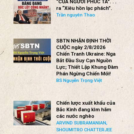
“CỦA NGƯỜI PHÚC TA”. . .
ra “Xiêu hồn lạc phách”.
Trần nguyên Thao
SBTN NHẬN ĐỊNH THỜI
CUỘC ngày 2/8/2026
Chiến Tranh Ukraine: Nga
Bắt Đầu Suy Cạn Nguồn
Lực; Thiết Lập Khung Đàm
Phán Ngừng Chiến Mới!
BS Nguyễn Trọng Việt
Chiến lược xuất khẩu của
Bắc Kinh đang kìm hãm
các nước nghèo
ARVIND SUBRAMANIAN,
SHOUMITRO CHATTERJEE