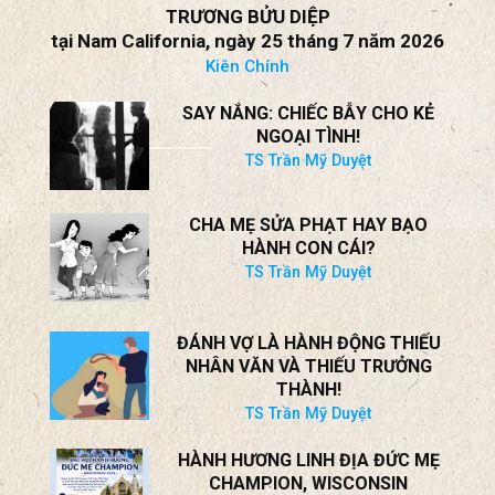
TRƯƠNG BỬU DIỆP
tại Nam California, ngày 25 tháng 7 năm 2026
Kiên Chính
SAY NẮNG: CHIẾC BẪY CHO KẺ
NGOẠI TÌNH!
TS Trần Mỹ Duyệt
CHA MẸ SỬA PHẠT HAY BẠO
HÀNH CON CÁI?
TS Trần Mỹ Duyệt
ĐÁNH VỢ LÀ HÀNH ĐỘNG THIẾU
NHÂN VĂN VÀ THIẾU TRƯỞNG
THÀNH!
TS Trần Mỹ Duyệt
HÀNH HƯƠNG LINH ĐỊA ĐỨC MẸ
CHAMPION, WISCONSIN