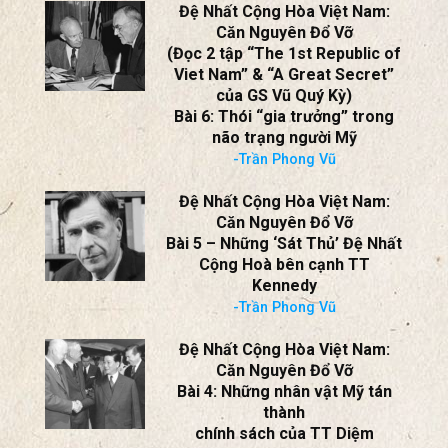
Đệ Nhất Cộng Hòa Việt Nam:
Căn Nguyên Đổ Vỡ
(Đọc 2 tập “The 1st Republic of
Viet Nam” & “A Great Secret”
của GS Vũ Quý Kỳ)
Bài 6: Thói “gia trưởng” trong
não trạng người Mỹ
-Trần Phong Vũ
Đệ Nhất Cộng Hòa Việt Nam:
Căn Nguyên Đổ Vỡ
Bài 5 – Những ‘Sát Thủ’ Đệ Nhất
Cộng Hoà bên cạnh TT
Kennedy
-Trần Phong Vũ
Đệ Nhất Cộng Hòa Việt Nam:
Căn Nguyên Đổ Vỡ
Bài 4: Những nhân vật Mỹ tán
thành
chính sách của TT Diệm