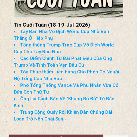
Tin Cuối Tuần (18-19-Jul-2026)
Tây Ban Nha Vô Địch World Cup Nhờ Bàn
Thắng Ở Hiệp Phụ
Tổng thống Trump Trao Cúp Vô Địch World
Cup Cho Tây Ban Nha
Các Điểm Chính Từ Bài Phát Biểu Của Ông
Trump Về Tính Toàn Vẹn Bầu Cử
Tòa Phúc thẩm Liên bang Cho Phép Có Người
Hộ Tống Các Nhà Báo
Phó Tổng Thống Vance Và Phu Nhân Vừa Có
Đứa Con Thứ Tư
Ông Lại Cảnh Báo Về “Khủng Bố Đỏ” Từ Bắc
Kinh
Trung Cộng Quấy Rối Khiến Dân Chúng Đài
Loan Trở Nên Chai Sạn