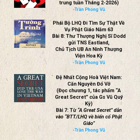
trung tuần Tháng 2-2026)
-Trần Phong Vũ
Phái Bộ LHQ Đi Tìm Sự Thật Về
Vụ Phật Giáo Năm 63
Bài 8: Thư Thượng Nghị Sĩ Dodd
gửi TNS Eastland,
Chủ Tịch UB An Ninh Thượng
Viện Hoa Kỳ
-Trần Phong Vũ
Đệ Nhất Cộng Hoà Việt Nam:
Căn Nguyên Đổ Vỡ
(Đọc chương 1, tác phẩm “A
Great Secret” của Gs Vũ Quý
Kỳ)
Bài 7: Từ
“A Great Secret” dẫn
vào “BTT/LHQ về biến cố Phật
Giáo”
-Trần Phong Vũ