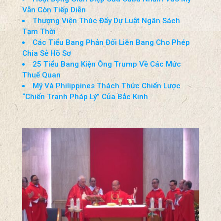
Vẫn Còn Tiếp Diễn
Thượng Viện Thúc Đẩy Dự Luật Ngân Sách
Tạm Thời
Các Tiểu Bang Phản Đối Liên Bang Cho Phép
Chia Sẻ Hồ Sơ
25 Tiểu Bang Kiện Ông Trump Về Các Mức
Thuế Quan
Mỹ Và Philippines Thách Thức Chiến Lược
“Chiến Tranh Pháp Lý” Của Bắc Kinh