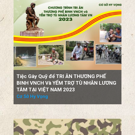
Tiệc Gây Quỹ để TRI ÂN THƯƠNG PHẾ
BINH VNCH Và YỂM TRỢ TÙ NHÂN LƯƠNG
TÂM TẠI VIỆT NAM 2023
Cơ Sở Hy Vọng