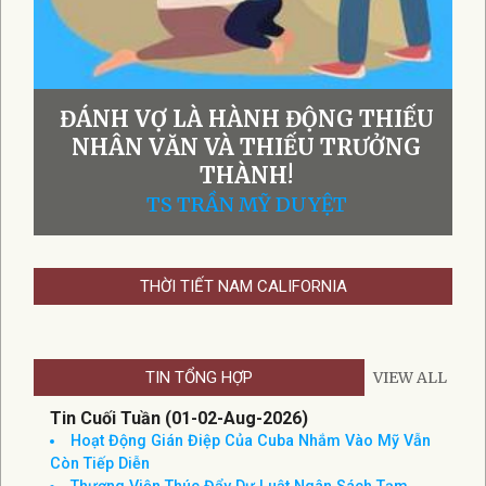
ĐÁNH VỢ LÀ HÀNH ĐỘNG THIẾU
NHÂN VĂN VÀ THIẾU TRƯỞNG
THÀNH!
TS TRẦN MỸ DUYỆT
THỜI TIẾT NAM CALIFORNIA
TIN TỔNG HỢP
VIEW ALL
Tin Cuối Tuần (01-02-Aug-2026)
Hoạt Động Gián Điệp Của Cuba Nhắm Vào Mỹ Vẫn
Còn Tiếp Diễn