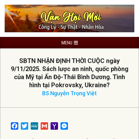
Skip
to
content
Primary
MENU
Navigation
Menu
SBTN NHẬN ĐỊNH THỜI CUỘC ngày
9/11/2025. Sách lược an ninh, quốc phòng
của Mỹ tại Ấn Độ-Thái Bình Dương. Tình
hình tại Pokrovsky, Ukraine?
BS Nguyễn Trọng Việt
Facebook
Twitter
MeWe
Gmail
Yahoo
Messenger
Mail