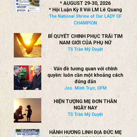
* AUGUST 29-30, 2026
* Hội Luận Kỳ II Với LM Lê Quang
The National Shrine of Our LADY OF
CHAMPION
BÍ QUYẾT CHINH PHỤC TRÁI TIM
NAM GIỚI CỦA PHỤ NỮ
TS Trần Mỹ Duyệt
Vấn đề tương quan với chính
quyền: luôn cần một khoảng cách
đúng đắn
Jos. Minh Trực, OFM
HIỆN TƯỢNG MẸ ĐƠN THÂN
NGÀY NAY
TS Trần Mỹ Duyệt
HÀNH HƯƠNG LINH ĐỊA ĐỨC MẸ