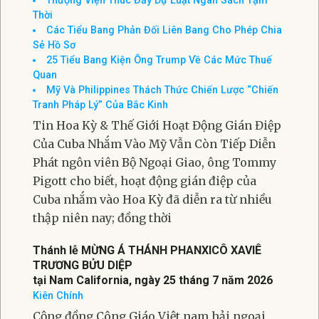
Thượng Viện Thúc Đẩy Dự Luật Ngân Sách Tạm
Thời
Các Tiểu Bang Phản Đối Liên Bang Cho Phép Chia
Sẻ Hồ Sơ
25 Tiểu Bang Kiện Ông Trump Về Các Mức Thuế
Quan
Mỹ Và Philippines Thách Thức Chiến Lược “Chiến
Tranh Pháp Lý” Của Bắc Kinh
Tin Hoa Kỳ & Thế Giới Hoạt Động Gián Điệp
Của Cuba Nhắm Vào Mỹ Vẫn Còn Tiếp Diễn
Phát ngôn viên Bộ Ngoại Giao, ông Tommy
Pigott cho biết, hoạt động gián điệp của
Cuba nhắm vào Hoa Kỳ đã diễn ra từ nhiều
thập niên nay; đồng thời
Thánh lễ MỪNG Á THÁNH PHANXICÔ XAVIÊ
TRƯƠNG BỬU DIỆP
tại Nam California, ngày 25 tháng 7 năm 2026
Kiên Chính
Cộng đồng Công Giáo Việt nam hải ngoại