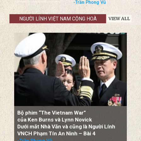
-Trần Phong Vũ
NGƯỜI LÍNH VIỆT NAM CỘNG HOÀ
VIEW ALL
Bộ phim “The Vietnam War”
của Ken Burns và Lynn Novick
Dưới mắt Nhà Văn và cũng là Người Lính
VNCH Phạm Tín An Ninh – Bài 4
-Trần Phong Vũ