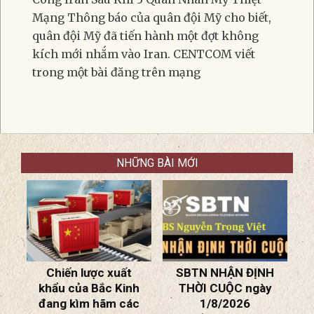
Mạng Thông báo của quân đội Mỹ cho biết,
quân đội Mỹ đã tiến hành một đợt không
kích mới nhắm vào Iran. CENTCOM viết
trong một bài đăng trên mạng
NHỮNG BÀI MỚI
D
H
Chiến lược xuất
SBTN NHẬN ĐỊNH
khẩu của Bắc Kinh
THỜI CUỘC ngày
đang kìm hãm các
1/8/2026