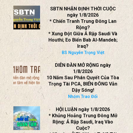
SBTN NHẬN ĐỊNH THỜI CUỘC
ngày 1/8/2026
* Chiến Tranh Trung Đông Lan
Rộng?
* Xung Đột Giữa Ả Rập Saudi Và
Houthi; Eo Biển Bab Al-Mandeb;
Iraq?
BS Nguyễn Trọng Việt
DIỄN ĐÀN MỞ RỘNG ngày
1/8/2026
10 Năm Sau Phán Quyết Của Tòa
Trọng Tài PCA, BIỂN ĐÔNG Vẫn
Dậy Sóng!
Nhóm Trao Đổi
HỘI LUẬN ngày 1/8/2026
* Khủng Hoảng Trung Đông Mở
Rộng: Ả Rập Saudi, Iraq Vào
Cuộc?