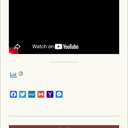
Facebook
Twitter
MeWe
Gmail
Yahoo
Messenger
Mail
2025-
11-