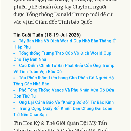
phiếu phê chuẩn ông Jay Clayton, người
được Tổng thống Donald Trump mới đề cử
vào vị trí Giám đốc Tình báo Quốc
Tin Cuối Tuần (18-19-Jul-2026)
Tây Ban Nha Vô Địch World Cup Nhờ Bàn Thắng Ở
Hiệp Phụ
Tổng thống Trump Trao Cúp Vô Địch World Cup
Cho Tây Ban Nha
Các Điểm Chính Từ Bài Phát Biểu Của Ông Trump
Về Tính Toàn Vẹn Bầu Cử
Tòa Phúc thẩm Liên bang Cho Phép Có Người Hộ
Tống Các Nhà Báo
Phó Tổng Thống Vance Và Phu Nhân Vừa Có Đứa
Con Thứ Tư
Ông Lại Cảnh Báo Về “Khủng Bố Đỏ” Từ Bắc Kinh
Trung Cộng Quấy Rối Khiến Dân Chúng Đài Loan
Trở Nên Chai Sạn
Tin Hoa Kỳ & Thế Giới Quân Đội Mỹ Tấn
Công Iran Sau Khi 3 Quân Nhân Mỹ Thiệt