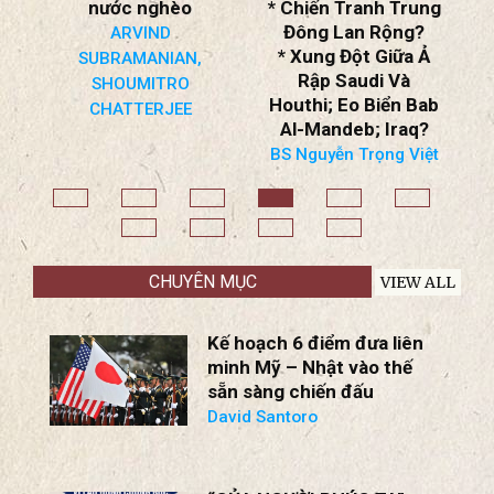
nước nghèo
* Chiến Tranh Trung
T
Đông Lan Rộng?
ARVIND
ồn
* Xung Đột Giữa Ả
SUBRAMANIAN,
Rập Saudi Và
SHOUMITRO
Houthi; Eo Biển Bab
CHATTERJEE
!
Al-Mandeb; Iraq?
ệt
BS Nguyễn Trọng Việt
CHUYÊN MỤC
VIEW ALL
Kế hoạch 6 điểm đưa liên
minh Mỹ – Nhật vào thế
sẵn sàng chiến đấu
David Santoro