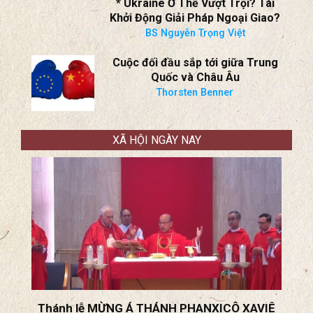
* Ukraine Ở Thế Vượt Trội? Tái
Khởi Động Giải Pháp Ngoại Giao?
BS Nguyễn Trọng Việt
Cuộc đối đầu sắp tới giữa Trung
Quốc và Châu Âu
Thorsten Benner
XÃ HỘI NGÀY NAY
Thánh lễ MỪNG Á THÁNH PHANXICÔ XAVIÊ