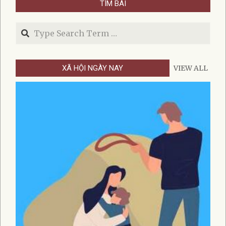
TÌM BÀI
10
Search
XÃ HỘI NGÀY NAY
VIEW ALL