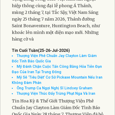
hiệp thông cùng đại lễ phong Á Thánh,
mùng 2 tháng 7, tại Tắc Sậy, Việt Nam Sáng
ngày 25 tháng 7 năm 2026, Thánh đường
Saint Bonaventure, Huntington Beach, như
khoác lên mình một diện mạo mới. Những
hàng cờ và
Tin Cuối Tuần(25-26-Jul-2026)
Thượng Viện Phê Chuẩn Jay Clayton Làm Giám
Đốc Tình Báo Quốc Gia
Mỹ Đánh Chặn Cuộc Tấn Công Bằng Hỏa Tiễn Đạn
Đạo Của Iran Tại Trung Đông
Mỹ Sẽ ‘Tiêu Diệt’ Cơ Sở Pickaxe Mountain Nếu Iran
Không Đàm Phán
Ông Trump Ca Ngợi Nghị Sĩ Lindsey Graham
Thượng Viện Thúc Đẩy Trừng Phạt Nga Và Iran
Tin Hoa Kỳ & Thế Giới Thượng Viện Phê
Chuẩn Jay Clayton Làm Giám Đốc Tình Báo
Quốc Gia Ngày 28 tháng 7, Thượng Viện đã bỏ