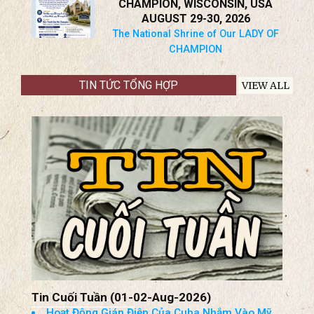
CHAMPION, WISCONSIN, USA
AUGUST 29-30, 2026
The National Shrine of Our LADY OF
CHAMPION
TIN TỨC TỔNG HỢP
VIEW ALL
Tin Cuối Tuần (01-02-Aug-2026)
Hoạt Động Gián Điệp Của Cuba Nhắm Vào Mỹ