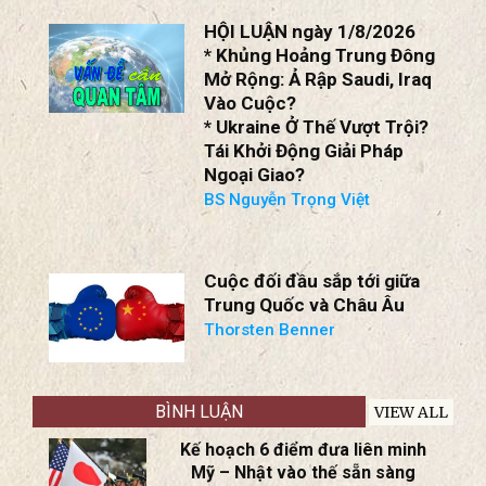
HỘI LUẬN ngày 1/8/2026
* Khủng Hoảng Trung Đông
Mở Rộng: Ả Rập Saudi, Iraq
Vào Cuộc?
* Ukraine Ở Thế Vượt Trội?
Tái Khởi Động Giải Pháp
Ngoại Giao?
BS Nguyễn Trọng Việt
Cuộc đối đầu sắp tới giữa
Trung Quốc và Châu Âu
Thorsten Benner
BÌNH LUẬN
VIEW ALL
Kế hoạch 6 điểm đưa liên minh
Mỹ – Nhật vào thế sẵn sàng