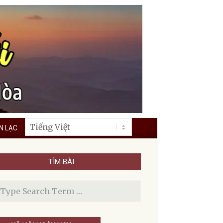
ÊN LẠC
TÌM BÀI
rch