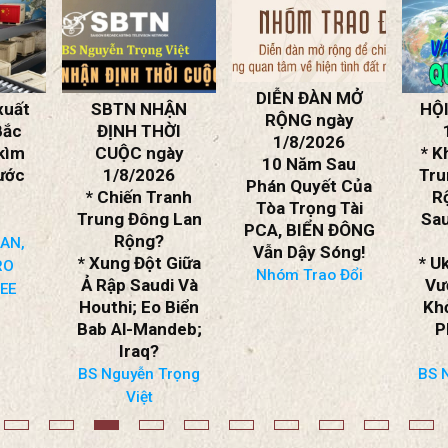
NHỮNG BÀI MỚI
DIỄN ĐÀN MỞ
ẬN
HỘI LUẬN ngày
Cu
RỘNG ngày
ỜI
1/8/2026
s
1/8/2026
ày
* Khủng Hoảng
Tr
10 Năm Sau
6
Trung Đông Mở
Phán Quyết Của
anh
Rộng: Ả Rập
Tho
Tòa Trọng Tài
 Lan
Saudi, Iraq Vào
PCA, BIỂN ĐÔNG
Cuộc?
Vẫn Dậy Sóng!
Giữa
* Ukraine Ở Thế
Nhóm Trao Đổi
i Và
Vượt Trội? Tái
Biển
Khởi Động Giải
deb;
Pháp Ngoại
Giao?