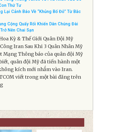
p Về Tính Toàn Vẹn Bầu Cử
a Phúc thẩm Liên bang Cho Phép Có
i Hộ Tống Các Nhà Báo
ó Tổng Thống Vance Và Phu Nhân Vừa Có
Con Thứ Tư
g Lại Cảnh Báo Về “Khủng Bố Đỏ” Từ Bắc
ung Cộng Quấy Rối Khiến Dân Chúng Đài
Trở Nên Chai Sạn
Hoa Kỳ & Thế Giới Quân Đội Mỹ
Công Iran Sau Khi 3 Quân Nhân Mỹ
t Mạng Thông báo của quân đội Mỹ
biết, quân đội Mỹ đã tiến hành một
không kích mới nhắm vào Iran.
COM viết trong một bài đăng trên
g