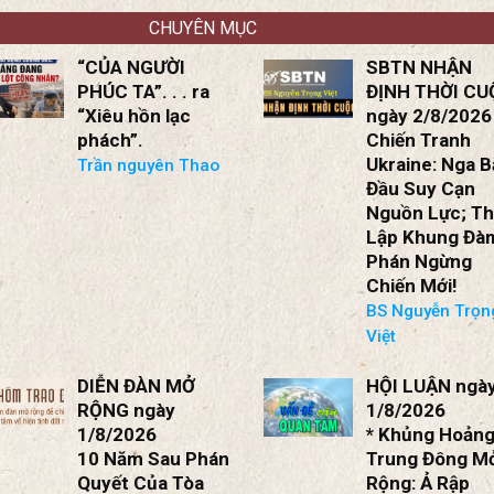
rọng
BS Nguyễn Trọng
Việt
CHUYÊN MỤC
“CỦA NGƯỜI
SBTN NHẬN
PHÚC TA”. . . ra
ĐỊNH THỜI CU
“Xiêu hồn lạc
ngày 2/8/2026
phách”.
Chiến Tranh
Ukraine: Nga B
Trần nguyên Thao
Đầu Suy Cạn
Nguồn Lực; Th
Lập Khung Đà
Phán Ngừng
Chiến Mới!
BS Nguyễn Trọn
Việt
DIỄN ĐÀN MỞ
HỘI LUẬN ngà
RỘNG ngày
1/8/2026