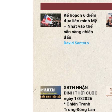
BS Nguyễn Trọng
BS Nguyễn T
Việt
Việt
Kế hoạch 6 điểm
đưa liên minh Mỹ
– Nhật vào thế
sẵn sàng chiến
đấu
David Santoro
SBTN NHẬN
ĐỊNH THỜI CUỘC