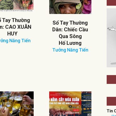
ổ Tay Thường
Sổ Tay Thường
n: CAO XUÂN
Dân: Chiếc Cầu
HUY
Qua Sông
ởng Năng Tiến
BÍ QUYẾT C
Hố Lương
5-
GIỚI CỦA P
Tưởng Năng Tiến
TS TRẦN MỸ 
2025-
HÀNH HƯƠNG LINH ĐỊA ĐỨC MẸ
07-
CHAMPION, WISCONSIN
10
* AUGUST 29-30, 2026
* HỘI LUẬN KỲ II VỚI LM LÊ QUANG
THE NATIONAL SHRINE OF OUR LADY OF
CHAMPION