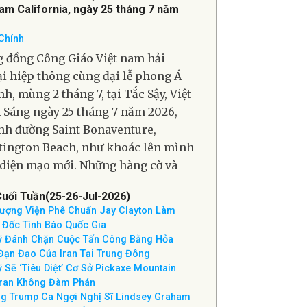
 thời
nh lễ MỪNG Á THÁNH PHANXICÔ
Ê TRƯƠNG BỬU DIỆP
Nam California, ngày 25 tháng 7 năm
Chính
 đồng Công Giáo Việt nam hải
i hiệp thông cùng đại lễ phong Á
h, mùng 2 tháng 7, tại Tắc Sậy, Việt
Sáng ngày 25 tháng 7 năm 2026,
h đường Saint Bonaventure,
ington Beach, như khoác lên mình
diện mạo mới. Những hàng cờ và
Cuối Tuần(25-26-Jul-2026)
ượng Viện Phê Chuẩn Jay Clayton Làm
 Đốc Tình Báo Quốc Gia
 Đánh Chặn Cuộc Tấn Công Bằng Hỏa
Đạn Đạo Của Iran Tại Trung Đông