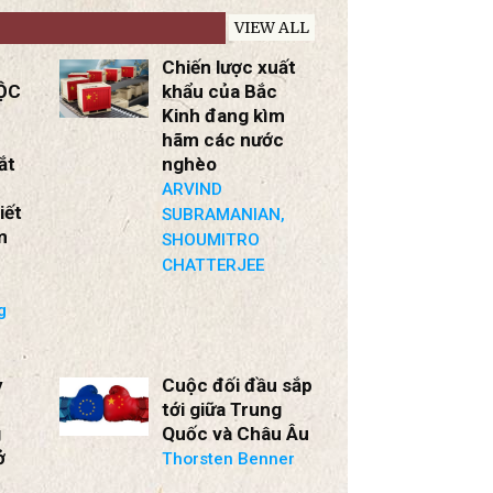
Việt
VIEW ALL
Chiến lược xuất
ỘC
khẩu của Bắc
Kinh đang kìm
hãm các nước
ắt
nghèo
ARVIND
iết
SUBRAMANIAN,
m
SHOUMITRO
CHATTERJEE
g
y
Cuộc đối đầu sắp
tới giữa Trung