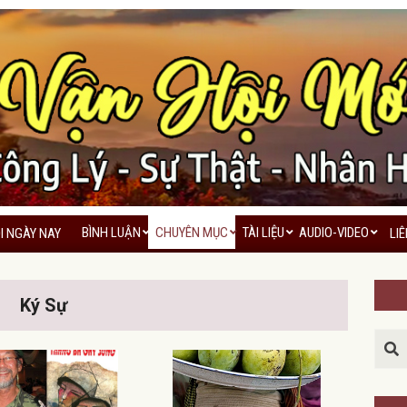
BÌNH LUẬN
CHUYÊN MỤC
TÀI LIỆU
AUDIO-VIDEO
I NGÀY NAY
LI
Primary
Navigation
Menu
Ký Sự
Sea