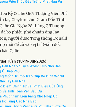
 Sẽ ‘Tiêu Diệt’ Cơ Sở Pickaxe Mountain
Iran Không Đàm Phán
g Trump Ca Ngợi Nghị Sĩ Lindsey Graham
ượng Viện Thúc Đẩy Trừng Phạt Nga Và
Hoa Kỳ & Thế Giới Thượng Viện Phê
n Jay Clayton Làm Giám Đốc Tình
Quốc Gia Ngày 28 tháng 7, Thượng
 đã bỏ phiếu phê chuẩn ông Jay
ton, người được Tổng thống Donald
p mới đề cử vào vị trí Giám đốc
 báo Quốc
Cuối Tuần (18-19-Jul-2026)
y Ban Nha Vô Địch World Cup Nhờ Bàn
g Ở Hiệp Phụ
ng thống Trump Trao Cúp Vô Địch World
Cho Tây Ban Nha
c Điểm Chính Từ Bài Phát Biểu Của Ông