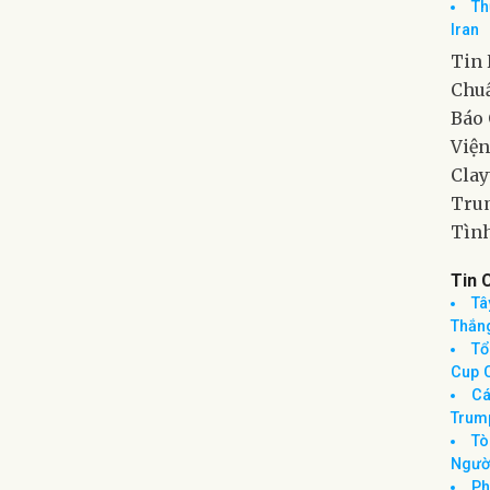
Mỹ
Nếu 
Ôn
Th
Iran
Tin 
Chuẩ
Báo 
Viện
Clay
Trum
Tình
Tin 
Tâ
Thắn
Tổ
Cup 
Cá