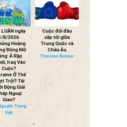
ộc đối đầu
SBTN NHẬN
SBTN NHẬN
ắp tới giữa
ĐỊNH THỜI
ĐỊNH THỜI
ung Quốc và
CUỘC ngày
CUỘC ngày
Châu Âu
26/07/2026
25/07/2026
Hội Nghị Cấp
Xung Đột Mỹ-
rsten Benner
Ngoại Trưởng
Iran Gia Tăng
ASEAN Tại
Cường Độ: Chiến
Philippines Và
Tranh Tổng Lực
Trung Cộng Gây
Lan Rộng Toàn
Hấn Tại Bãi Cỏ
Khu Vực?
Mây.
BS Nguyễn Trọng
BS Nguyễn Trọng
Việt