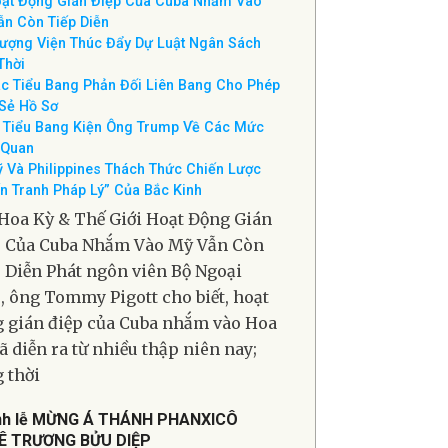
TIN TỔNG HỢP
VIEW ALL
Cuối Tuần (01-02-Aug-2026)
ạt Động Gián Điệp Của Cuba Nhắm Vào
n Còn Tiếp Diễn
ượng Viện Thúc Đẩy Dự Luật Ngân Sách
Thời
c Tiểu Bang Phản Đối Liên Bang Cho Phép
Sẻ Hồ Sơ
 Tiểu Bang Kiện Ông Trump Về Các Mức
 Quan
 Và Philippines Thách Thức Chiến Lược
n Tranh Pháp Lý” Của Bắc Kinh
Hoa Kỳ & Thế Giới Hoạt Động Gián
p Của Cuba Nhắm Vào Mỹ Vẫn Còn
 Diễn Phát ngôn viên Bộ Ngoại
, ông Tommy Pigott cho biết, hoạt
 gián điệp của Cuba nhắm vào Hoa
ã diễn ra từ nhiều thập niên nay;