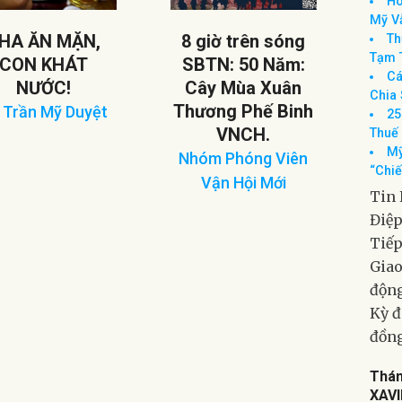
HA ĂN MẶN,
8 giờ trên sóng
Tin 
CON KHÁT
SBTN: 50 Năm:
Ho
NƯỚC!
Cây Mùa Xuân
Mỹ Vẫ
Th
Thương Phế Binh
 Trần Mỹ Duyệt
Tạm 
VNCH.
5-
Cá
Nhóm Phóng Viên
Chia 
Vận Hội Mới
25
Thuế
2025-
Mỹ
02-
“Chiế
04
Tin 
Điệ
Tiếp
Giao
động
Kỳ đ