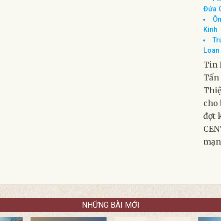
Trum
Tò
Ngườ
Ph
Đứa 
Ôn
Kinh
Tr
Loan 
Tin 
Tấn 
Thiệ
cho 
đợt 
CENT
mạn