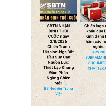
SBTN NHẬN
Chiến lược xuất
SBTN NH
ĐỊNH THỜI
khẩu của Bắc
ĐỊNH TH
CUỘC ngày
Kinh đang kìm
CUỘC ng
2/8/2026
hãm các nước
1/8/202
Chiến Tranh
nghèo
* Chiến Tr
Ukraine: Nga Bắt
Trung Đông
ARVIND
Đầu Suy Cạn
Rộng?
SUBRAMANIAN,
Nguồn Lực;
* Xung Đột 
SHOUMITRO
Thiết Lập Khung
Ả Rập Saud
CHATTERJEE
Đàm Phán
Houthi; Eo 
Ngừng Chiến
Bab Al-Man
Mới!
Iraq?