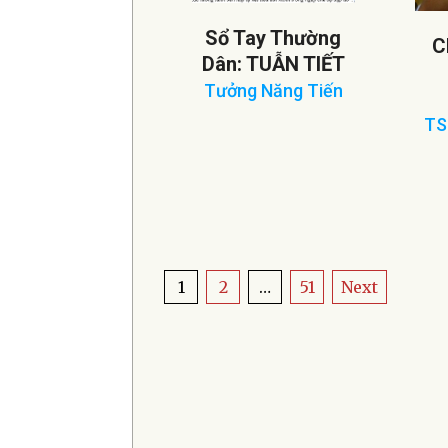
Sổ Tay Thường
C
Dân: TUẪN TIẾT
Tưởng Năng Tiến
2025-
TS
04-
202
20
04-
05
Posts
1
2
…
51
Next
pagination