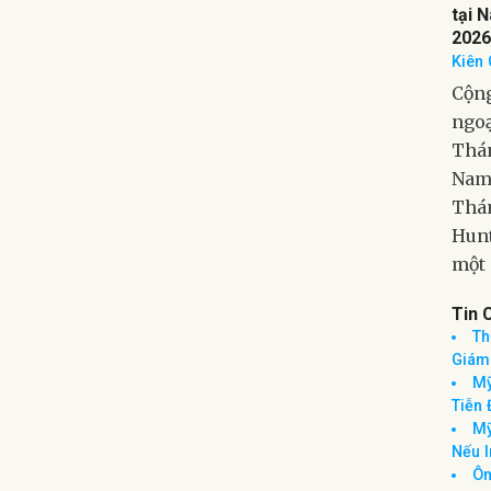
đồng
Thá
XAVI
tại 
2026
Kiên 
Cộng
ngoạ
Thán
Nam 
Thán
Hunt
một 
Tin 
Th
Giám
Mỹ
Tiễn 