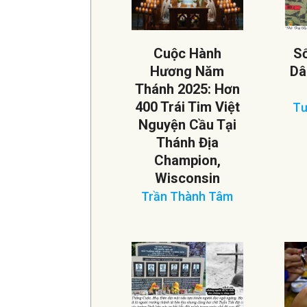
Cuộc Hành
S
Hương Năm
Dâ
Thánh 2025: Hơn
T HAY BẠO HÀNH CON
400 Trái Tim Việt
Tư
Nguyện Cầu Tại
202
Thánh Địa
07-
Champion,
14
Wisconsin
Trần Thành Tâm
2025-
09-
07