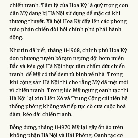
chiến tranh. Tâm lý của Hoa Kỳ là quý trọng con
dân Mỹ đang bị Hà Nội sử dụng để mặc cả khi
thương thuyết. Xã hội Hoa Kỳ dấy lên các phong
trào phản chiến đòi hỏi chính phủ phải hành
động.
Như tin đã biết, tháng 11-1968, chính phủ Hoa Kỳ
đơn phương tuyên bố tạm ngưng dội bom miền
Bắc và kêu gọi Hà Nội thực tâm chấm dứt chiến
tranh, để Mỹ có thể đem tù binh về nhà. Trong
khi cộng sản Hà Nội thì cho rằng Mỹ đã mệt mỏi
vì chiến tranh. Trong lúc Mỹ ngưng oanh tạc thì
Hà Nội lại xin Liên Xô và Trung Cộng cải tiến hệ
thống phòng không và tiếp tục cò cưa cuộc hoà
đàm, kéo dài chiến tranh.
Bỗng dưng, tháng 11-1970 Mỹ lại gây ồn ào trên
không phận Hà Nội và Hải Phòng. Oanh tạc cơ