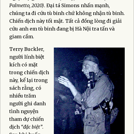
Palmetto, 2020
)
. Đại tá Simons nhấn mạnh,
chúng ta đi cứu tù binh chứ không nhận tù binh.
Chiến dịch này tối mật. Tất cả đồng lòng đi giải
cứu anh em tù binh đang bị Hà Nội tra tấn và
giam cầm.
Terry Buckler,
người lính biệt
kích có mặt
trong chiến dịch
này, kể lại trong
sách rằng, có
nhiều trăm
người ghi danh
tình nguyện
tham dự chiến
dịch
“đặc biệt”
.