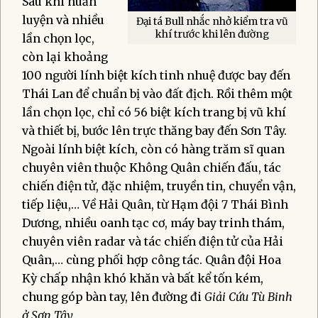
Sau khi huấn
luyện và nhiều
Đại tá Bull nhắc nhở kiểm tra vũ
khí trước khi lên đường
lần chọn lọc,
còn lại khoảng
100 người lính biệt kích tinh nhuệ được bay đến
Thái Lan để chuẩn bị vào đất địch. Rồi thêm một
lần chọn lọc, chỉ có 56 biệt kích trang bị vũ khí
và thiết bị, bước lên trực thăng bay đến Sơn Tây.
Ngoài lính biệt kích, còn có hàng trăm sĩ quan
chuyên viên thuộc Không Quân chiến đấu, tác
chiến điện tử, đặc nhiệm, truyền tin, chuyển vận,
tiếp liệu,… Về Hải Quân, từ Hạm đội 7 Thái Bình
Dương, nhiều oanh tạc cơ, máy bay trinh thám,
chuyên viên radar và tác chiến điện tử của Hải
Quân,… cùng phối hợp công tác. Quân đội Hoa
Kỳ chấp nhận khó khăn và bất kể tốn kém,
chung góp bàn tay, lên đường đi
Giải Cứu Tù Binh
ở Sơn Tây
.