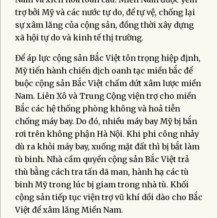
trợ bởi Mỹ và các nước tự do, để tự vệ, chống lại
sự xâm lăng của cộng sản, đồng thời xây dựng
xã hội tự do và kinh tế thị trường.
Để áp lực cộng sản Bắc Việt tôn trọng hiệp định,
Mỹ tiến hành chiến dịch oanh tạc miền bắc để
buộc cộng sản Bắc Việt chấm dứt xâm lược miền
Nam. Liên Xô và Trung Cộng viện trợ cho miền
Bắc các hệ thống phòng không và hoả tiễn
chống máy bay. Do đó, nhiều máy bay Mỹ bị bắn
rơi trên không phận Hà Nội. Khi phi công nhảy
dù ra khỏi máy bay, xuống mặt đất thì bị bắt làm
tù binh. Nhà cầm quyền cộng sản Bắc Việt trả
thù bằng cách tra tấn dã man, hành hạ các tù
binh Mỹ trong lúc bị giam trong nhà tù. Khối
cộng sản tiếp tục viện trợ vũ khí dồi dào cho Bắc
Việt để xâm lăng Miền Nam.