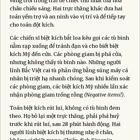
vùng trời trống trải để chiếc thứ nhất thả hoả
châu chiếu sáng. Hai trực thăng khác đưa hai
toán yểm trợ và an ninh vào vị trí và để tiếp tay
cho toán đột kích.
Các chiến sĩ biệt kích bắt loa kêu gọi các tù binh
nằm rạp xuống để tránh đạn và cho biết biệt
kích Mỹ đến cứu. Các phòng giam bị phá cửa,
nhưng không thấy tù binh nào. Những người
lính Bắc Việt cai tù phản ứng bằng súng máy cá
nhân bị triệt hạ nhanh chóng. Sau khi kiểm soát
các phòng giam, các biệt kích Mỹ nhiều lần xác
nhận phòng giam trống rỗng
(Negative items!)
.
Toán biệt kích rút lui, không có tù binh đem
theo. Họ bỏ lại một trực thăng, phải phá huỷ
trước khi rút lui, sau 28 phút hành động. Hai
người lính biệt kích bị thương nhẹ ở chân,