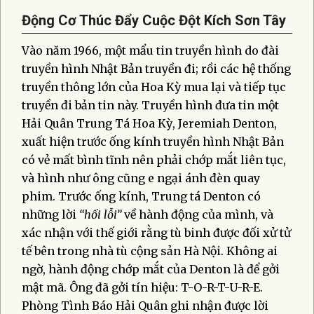
Động Cơ Thúc Đẩy Cuộc Đột Kích Sơn Tây
Vào năm 1966, một mẩu tin truyền hình do đài
truyền hình Nhật Bản truyền đi; rồi các hệ thống
truyền thông lớn của Hoa Kỳ mua lại và tiếp tục
truyền đi bản tin này. Truyền hình đưa tin một
Hải Quân Trung Tá Hoa Kỳ, Jeremiah Denton,
xuất hiện trước ống kính truyền hình Nhật Bản
có vẻ mất bình tĩnh nên phải chớp mắt liên tục,
và hình như ông cũng e ngại ánh đèn quay
phim. Trước ống kính, Trung tá Denton có
những lời
“hối lỗi”
về hành động của mình, và
xác nhận với thế giới rằng tù binh được đối xử tử
tế bên trong nhà tù cộng sản Hà Nội. Không ai
ngờ, hành động chớp mắt của Denton là để gởi
mật mã. Ông đã gởi tín hiệu: T-O-R-T-U-R-E.
Phòng Tình Báo Hải Quân ghi nhận được lời