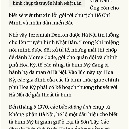
Việt Nam.
hình chụp từ truyền hình Nhật Bản
Ông còn cho
biết sẽ viết thư xin lỗi gởi tới chủ tịch Hồ Chí
Minh và nhân dân miền Bắc.
Nhờ vậy, Jeremiah Denton được Hà Nội tin tưởng
cho lên truyền hình Nhật Bản. Trong khi miệng
nói mình được đối xử tử tế, nhưng mắt thì chớp
để đánh Morse Code, gởi cho quân đội và chính
phủ Hoa Kỳ, tố cáo rằng, tù binh Mỹ đang bị
hành hạ dã man ở Hà Nội. Vào lúc này, tại Hoa
Kỳ, các gia đình của các tù binh thúc giục chính
phủ Hoa Kỳ phải có kế hoạch thương thuyết với
Hà Nội để giải thoát tù binh.
Đến tháng 5-1970, các bức
không ảnh
chụp từ
không phận Hà Nội, hé lộ một dấu hiệu cho biết
tù binh Mỹ bị giam giữ ở trại tù Sơn Tây. Các