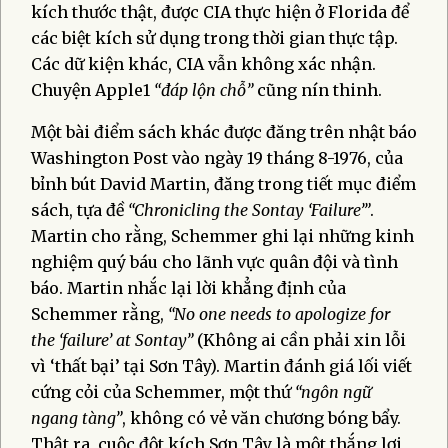
kích thước thật, được CIA thực hiện ở Florida để
các biệt kích sử dụng trong thời gian thực tập.
Các dữ kiện khác, CIA vẫn không xác nhận.
Chuyện Apple1
“đáp lộn chỗ”
cũng nín thinh.
Một bài điểm sách khác được đăng trên nhật báo
Washington Post vào ngày 19 tháng 8-1976, của
bỉnh bút David Martin, đăng trong tiết mục điểm
sách, tựa đề
“Chronicling the Sontay ‘Failure’”
.
Martin cho rằng, Schemmer ghi lại những kinh
nghiệm quý báu cho lãnh vực quân đội và tình
báo. Martin nhắc lại lời khẳng định của
Schemmer rằng,
“No one needs to apologize for
the ‘failure’ at Sontay”
(Không ai cần phải xin lỗi
vì ‘thất bại’ tại Sơn Tây). Martin đánh giá lối viết
cứng cỏi của Schemmer, một thứ
“ngôn ngữ
ngang tàng”
, không có vẻ văn chương bóng bẩy.
Thật ra, cuộc đột kích Sơn Tây là một thắng lợi