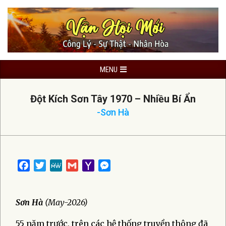
Skip
to
content
Primary
MENU
Navigation
Menu
Đột Kích Sơn Tây 1970 – Nhiều Bí Ẩn
-Sơn Hà
Facebook
Twitter
MeWe
Gmail
Yahoo
Messenger
Mail
Sơn Hà
(May-2026)
55 năm trước, trên các hệ thống truyền thông đã