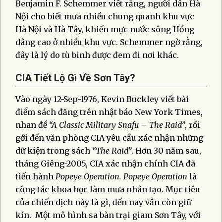
Benjamin F. Schemmer viết rằng, người dân Hà
Nội cho biết mưa nhiều chung quanh khu vực
Hà Nội và Hà Tây, khiến mực nước sông Hồng
dâng cao ở nhiều khu vực. Schemmer ngờ rằng,
đây là lý do tù binh được đem đi nơi khác.
CIA Tiết Lộ Gì Về Sơn Tây?
Vào ngày 12-Sep-1976, Kevin Buckley viết bài
điểm sách đăng trên nhật báo New York Times,
nhan đề
“A Classic Military Snafu – The Raid”
, rồi
gởi đến văn phòng CIA yêu cầu xác nhận những
dữ kiện trong sách
“The Raid”
. Hơn 30 năm sau,
tháng Giêng-2005, CIA xác nhận chính CIA đã
tiến hành
Popeye Operation. Popeye Operation
là
công tác khoa học làm mưa nhân tạo. Mục tiêu
của chiến dịch này là gì, đến nay vẫn còn giữ
kín. Một mô hình sa bàn trại giam Sơn Tây, với