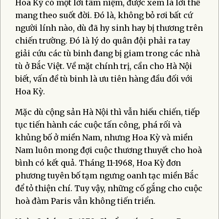
Hoa Kỳ có một lời tâm niệm, được xem là lời thề
mang theo suốt đời. Đó là, không bỏ rơi bất cứ
người lính nào, dù đã hy sinh hay bị thương trên
chiến trường. Đó là lý do quân đội phải ra tay
giải cứu các tù binh đang bị giam trong các nhà
tù ở Bắc Việt. Về mặt chính trị, cần cho Hà Nội
biết, vấn đề tù binh là ưu tiên hàng đầu đối với
Hoa Kỳ.
Mặc dù cộng sản Hà Nội thì vẫn hiếu chiến, tiếp
tục tiến hành các cuộc tấn công, phá rối và
khủng bố ở miền Nam, nhưng Hoa Kỳ và miền
Nam luôn mong đợi cuộc thương thuyết cho hoà
bình có kết quả. Tháng 11-1968, Hoa Kỳ đơn
phương tuyên bố tạm ngưng oanh tạc miền Bắc
để tỏ thiện chí. Tuy vậy, những cố gắng cho cuộc
hoà đàm Paris vẫn không tiến triển.