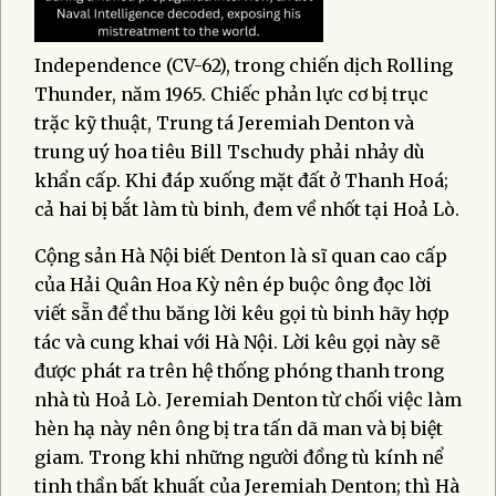
Independence (CV-62), trong chiến dịch Rolling
Thunder, năm 1965. Chiếc phản lực cơ bị trục
trặc kỹ thuật, Trung tá Jeremiah Denton và
trung uý hoa tiêu Bill Tschudy phải nhảy dù
khẩn cấp. Khi đáp xuống mặt đất ở Thanh Hoá;
cả hai bị bắt làm tù binh, đem về nhốt tại Hoả Lò.
Cộng sản Hà Nội biết Denton là sĩ quan cao cấp
của Hải Quân Hoa Kỳ nên ép buộc ông đọc lời
viết sẵn để thu băng lời kêu gọi tù binh hãy hợp
tác và cung khai với Hà Nội. Lời kêu gọi này sẽ
được phát ra trên hệ thống phóng thanh trong
nhà tù Hoả Lò. Jeremiah Denton từ chối việc làm
hèn hạ này nên ông bị tra tấn dã man và bị biệt
giam. Trong khi những người đồng tù kính nể
tinh thần bất khuất của Jeremiah Denton; thì Hà