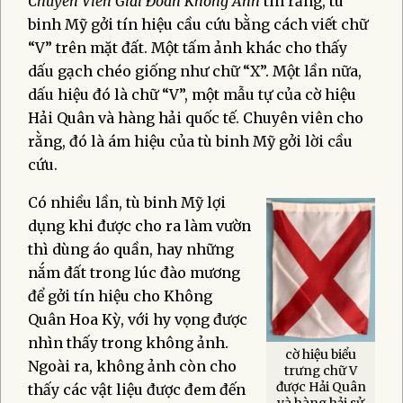
Chuyên Viên Giải Đoán Không Ảnh
tin rằng, tù
binh Mỹ gởi tín hiệu cầu cứu bằng cách viết chữ
“V” trên mặt đất. Một tấm ảnh khác cho thấy
dấu gạch chéo giống như chữ “X”. Một lần nữa,
dấu hiệu đó là chữ “V”, một mẫu tự của cờ hiệu
Hải Quân và hàng hải quốc tế. Chuyên viên cho
rằng, đó là ám hiệu của tù binh Mỹ gởi lời cầu
cứu.
Có nhiều lần, tù binh Mỹ lợi
dụng khi được cho ra làm vườn
thì dùng áo quần, hay những
nắm đất trong lúc đào mương
để gởi tín hiệu cho Không
Quân Hoa Kỳ, với hy vọng được
nhìn thấy trong không ảnh.
cờ hiệu biểu
Ngoài ra, không ảnh còn cho
trưng chữ V
được Hải Quân
thấy các vật liệu được đem đến
và hàng hải sử