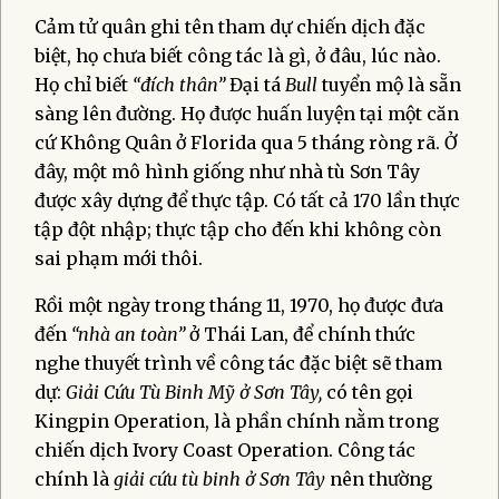
Cảm tử quân ghi tên tham dự chiến dịch đặc
biệt, họ chưa biết công tác là gì, ở đâu, lúc nào.
Họ chỉ biết
“đích thân”
Đại tá
Bull
tuyển mộ là sẵn
sàng lên đường. Họ được huấn luyện tại một căn
cứ Không Quân ở Florida qua 5 tháng ròng rã. Ở
đây, một mô hình giống như nhà tù Sơn Tây
được xây dựng để thực tập. Có tất cả 170 lần thực
tập đột nhập; thực tập cho đến khi không còn
sai phạm mới thôi.
Rồi một ngày trong tháng 11, 1970, họ được đưa
đến
“nhà an toàn”
ở Thái Lan, để chính thức
nghe thuyết trình về công tác đặc biệt sẽ tham
dự:
Giải Cứu Tù Binh Mỹ ở Sơn Tây,
có tên gọi
Kingpin Operation, là phần chính nằm trong
chiến dịch Ivory Coast Operation. Công tác
chính là
giải cứu tù binh ở Sơn Tây
nên thường