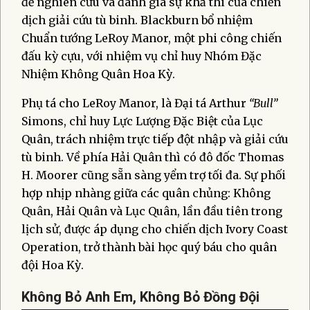
để nghiên cứu và đánh giá sự khả thi của chiến
dịch giải cứu tù binh. Blackburn bổ nhiệm
Chuẩn tướng LeRoy Manor, một phi công chiến
đấu kỳ cựu, với nhiệm vụ chỉ huy Nhóm Đặc
Nhiệm Không Quân Hoa Kỳ.
Phụ tá cho LeRoy Manor, là Đại tá Arthur
“Bull”
Simons, chỉ huy Lực Lượng Đặc Biệt của Lục
Quân, trách nhiệm trực tiếp đột nhập và giải cứu
tù binh. Về phía Hải Quân thì có đô đốc Thomas
H. Moorer cũng sẵn sàng yểm trợ tối đa. Sự phối
hợp nhịp nhàng giữa các quân chủng: Không
Quân, Hải Quân và Lục Quân, lần đầu tiên trong
lịch sử, được áp dụng cho chiến dịch Ivory Coast
Operation, trở thành bài học quý báu cho quân
đội Hoa Kỳ.
Không Bỏ Anh Em, Không Bỏ Đồng Đội