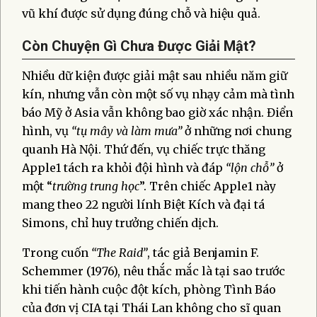
vũ khí được sử dụng đúng chỗ và hiệu quả.
Còn Chuyện Gì Chưa Được Giải Mật?
Nhiều dữ kiện được giải mật sau nhiều năm giữ
kín, nhưng vẫn còn một số vụ nhạy cảm mà tình
báo Mỹ ở Asia vẫn không bao giờ xác nhận. Điển
hình, vụ
“tụ mây và làm mưa”
ở những nơi chung
quanh Hà Nội. Thứ đến, vụ chiếc trực thăng
Apple1 tách ra khỏi đội hình và đáp
“lộn chỗ”
ở
một “
trường trung học
”. Trên chiếc Apple1 này
mang theo 22 người lính Biệt Kích và đại tá
Simons, chỉ huy trưởng chiến dịch.
Trong cuốn
“The Raid”
, tác giả Benjamin F.
Schemmer (1976), nêu thắc mắc là tại sao trước
khi tiến hành cuộc đột kích, phòng Tình Báo
của đơn vị CIA tại Thái Lan không cho sĩ quan