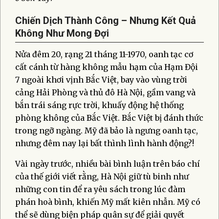
Chiến Dịch Thành Công – Nhưng Kết Quả
Không Như Mong Đợi
Nửa đêm 20, rạng 21 tháng 11-1970, oanh tạc cơ
cất cánh từ hàng không mẫu hạm của Hạm Đội
7 ngoài khơi vịnh Bắc Việt, bay vào vùng trời
cảng Hải Phòng và thủ đô Hà Nội, gầm vang và
bắn trái sáng rực trời, khuấy động hệ thống
phòng không của Bắc Việt. Bắc Việt bị đánh thức
trong ngỡ ngàng. Mỹ đã bảo là ngưng oanh tạc,
nhưng đêm nay lại bất thình lình hành động?!
Vài ngày trước, nhiều bài bình luận trên báo chí
của thế giới viết rằng, Hà Nội giữ tù binh như
những con tin để ra yêu sách trong lúc đàm
phán hoà bình, khiến Mỹ mất kiên nhẫn. Mỹ có
thể sẽ dùng biện pháp quân sự để giải quyết