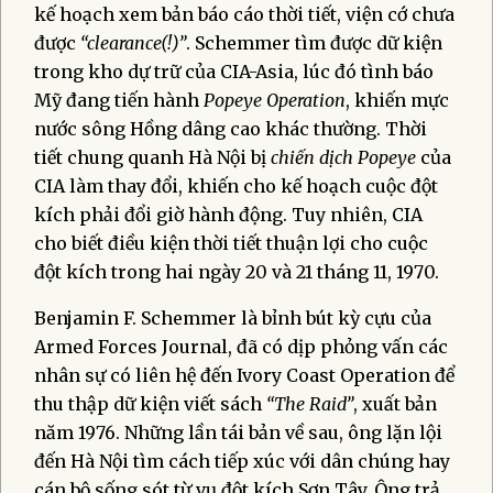
kế hoạch xem bản báo cáo thời tiết, viện cớ chưa
được
“clearance(!)”
. Schemmer tìm được dữ kiện
trong kho dự trữ của CIA-Asia, lúc đó tình báo
Mỹ đang tiến hành
Popeye Operation
, khiến mực
nước sông Hồng dâng cao khác thường. Thời
tiết chung quanh Hà Nội bị
chiến dịch Popeye
của
CIA làm thay đổi, khiến cho kế hoạch cuộc đột
kích phải đổi giờ hành động. Tuy nhiên, CIA
cho biết điều kiện thời tiết thuận lợi cho cuộc
đột kích trong hai ngày 20 và 21 tháng 11, 1970.
Benjamin F. Schemmer là bỉnh bút kỳ cựu của
Armed Forces Journal, đã có dịp phỏng vấn các
nhân sự có liên hệ đến Ivory Coast Operation để
thu thập dữ kiện viết sách
“The Raid”
, xuất bản
năm 1976. Những lần tái bản về sau, ông lặn lội
đến Hà Nội tìm cách tiếp xúc với dân chúng hay
cán bộ sống sót từ vụ đột kích Sơn Tây. Ông trả