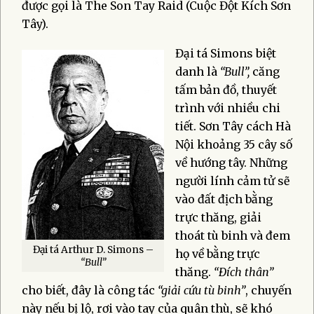
được gọi là The Son Tay Raid (Cuộc Đột Kích Sơn
Tây).
Đại tá Simons biệt
danh là
“Bull”,
căng
tấm bản đồ, thuyết
trình với nhiều chi
tiết. Sơn Tây cách Hà
Nội khoảng 35 cây số
về hướng tây. Những
người lính cảm tử sẽ
vào đất địch bằng
trực thăng, giải
thoát tù binh và đem
Đại tá Arthur D. Simons –
họ về bằng trực
“Bull”
thăng.
“Đích thân”
cho biết, đây là công tác
“giải cứu tù binh”
, chuyến
này nếu bị lộ, rơi vào tay của quân thù, sẽ khó