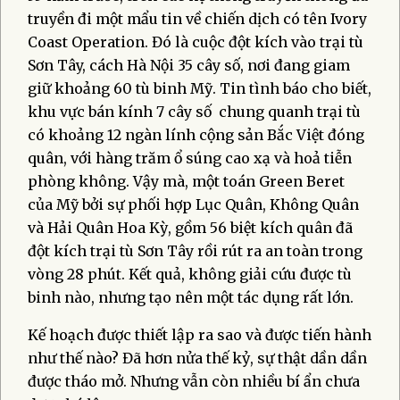
truyền đi một mẩu tin về chiến dịch có tên Ivory
Coast Operation. Đó là cuộc đột kích vào trại tù
Sơn Tây, cách Hà Nội 35 cây số, nơi đang giam
giữ khoảng 60 tù binh Mỹ. Tin tình báo cho biết,
khu vực bán kính 7 cây số chung quanh trại tù
có khoảng 12 ngàn lính cộng sản Bắc Việt đóng
quân, với hàng trăm ổ súng cao xạ và hoả tiễn
phòng không. Vậy mà, một toán Green Beret
của Mỹ bởi sự phối hợp Lục Quân, Không Quân
và Hải Quân Hoa Kỳ, gồm 56 biệt kích quân đã
đột kích trại tù Sơn Tây rồi rút ra an toàn trong
vòng 28 phút. Kết quả, không giải cứu được tù
binh nào, nhưng tạo nên một tác dụng rất lớn.
Kế hoạch được thiết lập ra sao và được tiến hành
như thế nào? Đã hơn nửa thế kỷ, sự thật dần dần
được tháo mở. Nhưng vẫn còn nhiều bí ẩn chưa