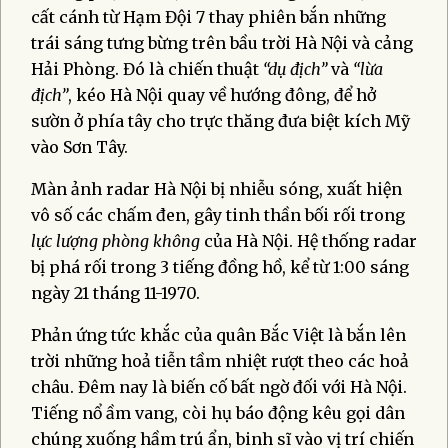
cất cánh từ Hạm Đội 7 thay phiên bắn những
trái sáng tưng bừng trên bầu trời Hà Nội và cảng
Hải Phòng. Đó là chiến thuật
“dụ địch”
và
“lừa
địch”
, kéo Hà Nội quay về hướng đông, để hở
sườn ở phía tây cho trực thăng đưa biệt kích Mỹ
vào Sơn Tây.
Màn ảnh radar Hà Nội bị nhiễu sóng, xuất hiện
vô số các chấm đen, gây tinh thần bối rối trong
lực lượng phòng không
của Hà Nội. Hệ thống radar
bị phá rối trong 3 tiếng đồng hồ, kể từ 1:00 sáng
ngày 21 tháng 11-1970.
Phản ứng tức khắc của quân Bắc Việt là bắn lên
trời những hoả tiễn tầm nhiệt rượt theo các hoả
châu. Đêm nay là biến cố bất ngờ đối với Hà Nội.
Tiếng nổ ầm vang, còi hụ báo động kêu gọi dân
chúng xuống hầm trú ẩn, binh sĩ vào vị trí chiến