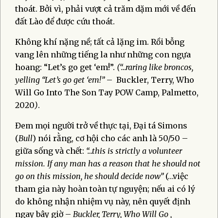
thoát. Bởi vì, phải vượt cả trăm dặm mới về đến
đất Lào để được cứu thoát.
Không khí nặng nề; tất cả lặng im. Rồi bỗng
vang lên những tiếng la như những con ngựa
hoang: “Let’s go get ‘em!”.
(“…
raring like broncos,
yelling
“
Let’s go get ‘em!”
– Buckler, Terry, Who
Will Go Into The Son Tay POW Camp, Palmetto,
2020
)
.
Đem mọi người trở về thực tại, Đại tá Simons
(
Bull
) nói rằng, cơ hội cho các anh là 50/50 –
giữa sống và chết:
“…this is strictly a volunteer
mission. If any man has a reason that he should not
go on this mission, he should decide now”
(…việc
tham gia này hoàn toàn tự nguyện; nếu ai có lý
do không nhận nhiệm vụ này, nên quyết định
ngay bây giờ –
Buckler, Terry, Who Will Go ,