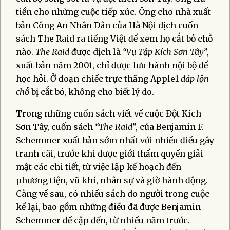
tiền cho những cuộc tiếp xúc. Ông cho nhà xuất
bản Công An Nhân Dân của Hà Nội dịch cuốn
sách The Raid ra tiếng Việt để xem họ cắt bỏ chỗ
nào.
The Raid
được dịch là
“Vụ Tập Kích Sơn Tây”
,
xuất bản năm 2001, chỉ được lưu hành nội bộ để
học hỏi. Ở đoạn chiếc trực thăng Apple1
đáp lộn
chỗ
bị cắt bỏ, không cho biết lý do.
Trong những cuốn sách viết về cuộc Đột Kích
Sơn Tây, cuốn sách
“The Raid”
, của Benjamin F.
Schemmer xuất bản sớm nhất với nhiều điều gây
tranh cãi, trước khi được giới thẩm quyền giải
mật các chi tiết, từ việc lập kế hoạch đến
phương tiện, vũ khí, nhân sự và giờ hành động.
Càng về sau, có nhiều sách do người trong cuộc
kể lại, bao gồm những điều đã được Benjamin
Schemmer đề cập đến, từ nhiều năm trước.