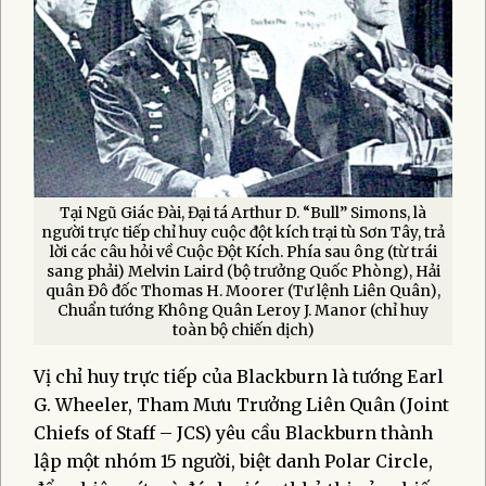
Tại Ngũ Giác Đài, Đại tá Arthur D. “Bull” Simons, là
người trực tiếp chỉ huy cuộc đột kích trại tù Sơn Tây, trả
lời các câu hỏi về Cuộc Đột Kích. Phía sau ông (từ trái
sang phải) Melvin Laird (bộ trưởng Quốc Phòng), Hải
quân Đô đốc Thomas H. Moorer (Tư lệnh Liên Quân),
Chuẩn tướng Không Quân Leroy J. Manor (chỉ huy
toàn bộ chiến dịch)
Vị chỉ huy trực tiếp của Blackburn là tướng Earl
G. Wheeler, Tham Mưu Trưởng Liên Quân (Joint
Chiefs of Staff – JCS) yêu cầu Blackburn thành
lập một nhóm 15 người, biệt danh Polar Circle,