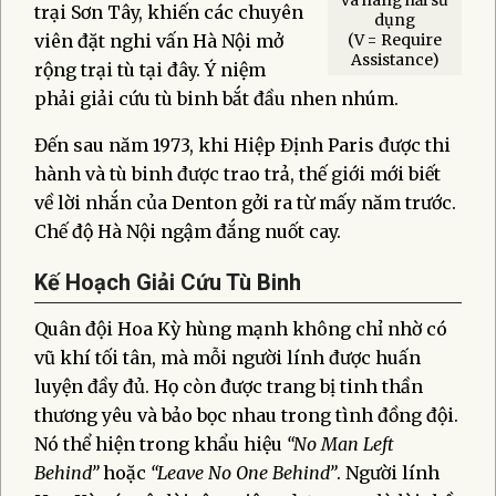
trại Sơn Tây, khiến các chuyên
dụng
viên đặt nghi vấn Hà Nội mở
(V = Require
Assistance)
rộng trại tù tại đây. Ý niệm
phải giải cứu tù binh bắt đầu nhen nhúm.
Đến sau năm 1973, khi Hiệp Định Paris được thi
hành và tù binh được trao trả, thế giới mới biết
về lời nhắn của Denton gởi ra từ mấy năm trước.
Chế độ Hà Nội ngậm đắng nuốt cay.
Kế Hoạch Giải Cứu Tù Binh
Quân đội Hoa Kỳ hùng mạnh không chỉ nhờ có
vũ khí tối tân, mà mỗi người lính được huấn
luyện đầy đủ. Họ còn được trang bị tinh thần
thương yêu và bảo bọc nhau trong tình đồng đội.
Nó thể hiện trong khẩu hiệu
“No Man Left
Behind”
hoặc
“Leave No One Behind”
. Người lính