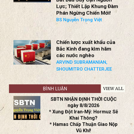
Lực; Thiết Lập Khung Đàm
Phán Ngừng Chiến Mới!
BS Nguyễn Trọng Việt
Chiến lược xuất khẩu của
Bắc Kinh đang kìm hãm
các nước nghèo
ARVIND SUBRAMANIAN,
SHOUMITRO CHATTERJEE
BÌNH LUẬN
VIEW ALL
SBTN NHẬN ĐỊNH THỜI CUỘC
ngày 8/8/2026
* Xung Đột Iran-Mỹ: Hormuz Sẽ
Khai Thông?
* Hamas Chấp Thuận Giao Nộp
Vũ Khí!