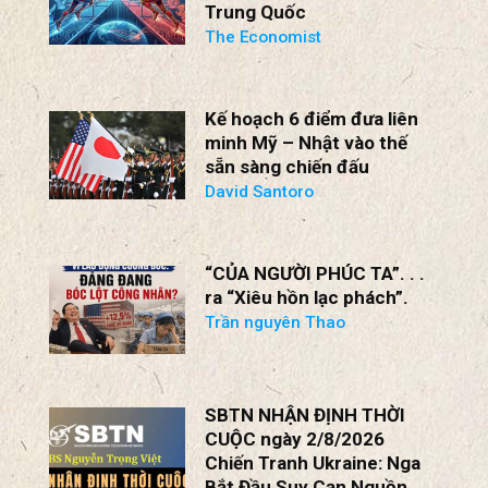
Trung Quốc
The Economist
Kế hoạch 6 điểm đưa liên
minh Mỹ – Nhật vào thế
sẵn sàng chiến đấu
David Santoro
“CỦA NGƯỜI PHÚC TA”. . .
ra “Xiêu hồn lạc phách”.
Trần nguyên Thao
SBTN NHẬN ĐỊNH THỜI
CUỘC ngày 2/8/2026
Chiến Tranh Ukraine: Nga
Bắt Đầu Suy Cạn Nguồn