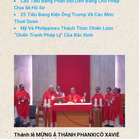
Các Tiểu Bang Phản Đối Liên Bang Cho Phép
Chia Sẻ Hồ Sơ
25 Tiểu Bang Kiện Ông Trump Về Các Mức
Thuế Quan
Mỹ Và Philippines Thách Thức Chiến Lược
“Chiến Tranh Pháp Lý” Của Bắc Kinh
Thánh lễ MỪNG Á THÁNH PHANXICÔ XAVIÊ