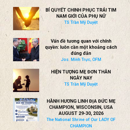
BÍ QUYẾT CHINH PHỤC TRÁI TIM
NAM GIỚI CỦA PHỤ NỮ
TS Trần Mỹ Duyệt
Vấn đề tương quan với chính
quyền: luôn cần một khoảng cách
đúng đắn
Jos. Minh Trực, OFM
HIỆN TƯỢNG MẸ ĐƠN THÂN
NGÀY NAY
TS Trần Mỹ Duyệt
HÀNH HƯƠNG LINH ĐỊA ĐỨC MẸ
CHAMPION, WISCONSIN, USA
AUGUST 29-30, 2026
The National Shrine of Our LADY OF
CHAMPION