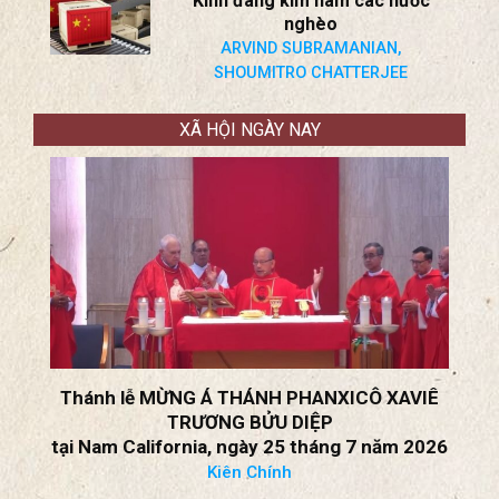
Kinh đang kìm hãm các nước
nghèo
ARVIND SUBRAMANIAN,
SHOUMITRO CHATTERJEE
XÃ HỘI NGÀY NAY
Thánh lễ MỪNG Á THÁNH PHANXICÔ XAVIÊ
TRƯƠNG BỬU DIỆP
tại Nam California, ngày 25 tháng 7 năm 2026
Kiên Chính