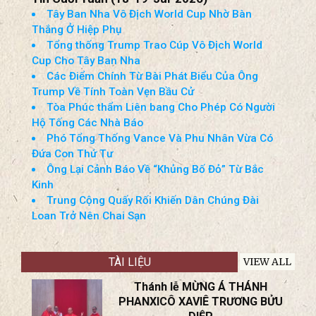
Tây Ban Nha Vô Địch World Cup Nhờ Bàn
Thắng Ở Hiệp Phụ
Tổng thống Trump Trao Cúp Vô Địch World
Cup Cho Tây Ban Nha
Các Điểm Chính Từ Bài Phát Biểu Của Ông
Trump Về Tính Toàn Vẹn Bầu Cử
Tòa Phúc thẩm Liên bang Cho Phép Có Người
Hộ Tống Các Nhà Báo
Phó Tổng Thống Vance Và Phu Nhân Vừa Có
Đứa Con Thứ Tư
Ông Lại Cảnh Báo Về “Khủng Bố Đỏ” Từ Bắc
Kinh
Trung Cộng Quấy Rối Khiến Dân Chúng Đài
Loan Trở Nên Chai Sạn
TÀI LIỆU
VIEW ALL
Thánh lễ MỪNG Á THÁNH
PHANXICÔ XAVIÊ TRƯƠNG BỬU