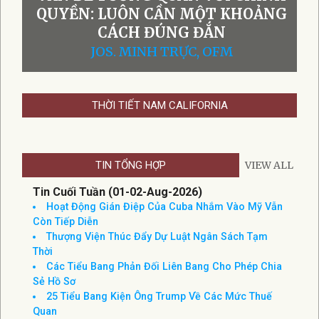
QUYỀN: LUÔN CẦN MỘT KHOẢNG
IM
CÁCH ĐÚNG ĐẮN
JOS. MINH TRỰC, OFM
THỜI TIẾT NAM CALIFORNIA
TIN TỔNG HỢP
VIEW ALL
Tin Cuối Tuần (01-02-Aug-2026)
Hoạt Động Gián Điệp Của Cuba Nhắm Vào Mỹ Vẫn
Còn Tiếp Diễn
Thượng Viện Thúc Đẩy Dự Luật Ngân Sách Tạm
Thời
Các Tiểu Bang Phản Đối Liên Bang Cho Phép Chia
Sẻ Hồ Sơ
25 Tiểu Bang Kiện Ông Trump Về Các Mức Thuế
Quan