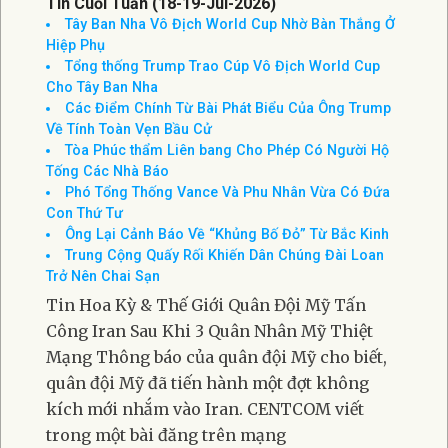
Tin Cuối Tuần (18-19-Jul-2026)
Tây Ban Nha Vô Địch World Cup Nhờ Bàn Thắng Ở
Hiệp Phụ
Tổng thống Trump Trao Cúp Vô Địch World Cup
Cho Tây Ban Nha
Các Điểm Chính Từ Bài Phát Biểu Của Ông Trump
Về Tính Toàn Vẹn Bầu Cử
Tòa Phúc thẩm Liên bang Cho Phép Có Người Hộ
Tống Các Nhà Báo
Phó Tổng Thống Vance Và Phu Nhân Vừa Có Đứa
Con Thứ Tư
Ông Lại Cảnh Báo Về “Khủng Bố Đỏ” Từ Bắc Kinh
Trung Cộng Quấy Rối Khiến Dân Chúng Đài Loan
Trở Nên Chai Sạn
Tin Hoa Kỳ & Thế Giới Quân Đội Mỹ Tấn
Công Iran Sau Khi 3 Quân Nhân Mỹ Thiệt
Mạng Thông báo của quân đội Mỹ cho biết,
quân đội Mỹ đã tiến hành một đợt không
kích mới nhắm vào Iran. CENTCOM viết
trong một bài đăng trên mạng