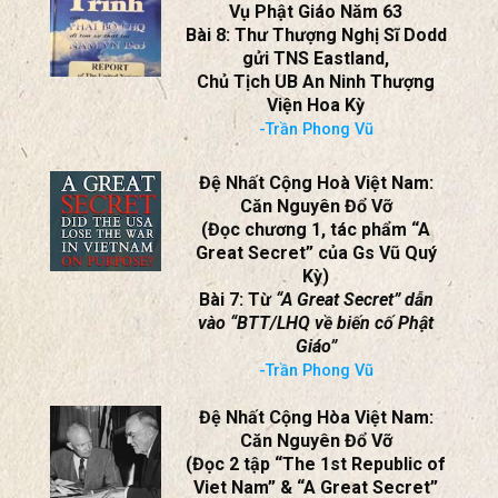
Vụ Phật Giáo Năm 63
Bài 8: Thư Thượng Nghị Sĩ Dodd
gửi TNS Eastland,
Chủ Tịch UB An Ninh Thượng
Viện Hoa Kỳ
-Trần Phong Vũ
Đệ Nhất Cộng Hoà Việt Nam:
Căn Nguyên Đổ Vỡ
(Đọc chương 1, tác phẩm “A
Great Secret” của Gs Vũ Quý
Kỳ)
Bài 7: Từ
“A Great Secret” dẫn
vào “BTT/LHQ về biến cố Phật
Giáo”
-Trần Phong Vũ
Đệ Nhất Cộng Hòa Việt Nam:
Căn Nguyên Đổ Vỡ
(Đọc 2 tập “The 1st Republic of
Viet Nam” & “A Great Secret”