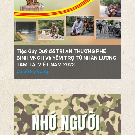
Tiệc Gây Quỹ để TRI ÂN THƯƠNG PHẾ
BINH VNCH Và YỂM TRỢ TÙ NHÂN LƯƠNG
TÂM TẠI VIỆT NAM 2023
Cơ Sở Hy Vọng