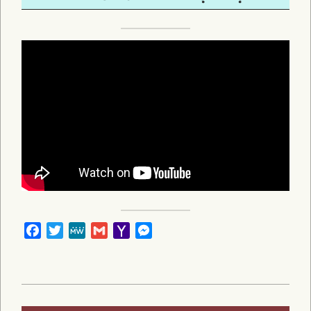
Facebook
Twitter
MeWe
Gmail
Yahoo
Messenger
Mail
2022-
11-