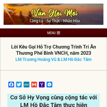
Skip
to
content
Primary
MENU
Navigation
Menu
Lời Kêu Gọi Hỗ Trợ Chương Trình Tri Ân
Thương Phế Binh VNCH, năm 2023
LM Trương Hoàng Vũ & LM Hồ Đắc Tâm
Facebook
Twitter
MeWe
Gmail
Yahoo
Messenger
Mail
Cơ Sở Hy Vọng cùng cộng tác với
LM Hồ Đắc Tâm thực hiện