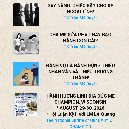
SAY NẮNG: CHIẾC BẪY CHO KẺ
NGOẠI TÌNH!
TS Trần Mỹ Duyệt
CHA MẸ SỬA PHẠT HAY BẠO
HÀNH CON CÁI?
TS Trần Mỹ Duyệt
ĐÁNH VỢ LÀ HÀNH ĐỘNG THIẾU
NHÂN VĂN VÀ THIẾU TRƯỞNG
THÀNH!
TS Trần Mỹ Duyệt
HÀNH HƯƠNG LINH ĐỊA ĐỨC MẸ
CHAMPION, WISCONSIN
* AUGUST 29-30, 2026
* Hội Luận Kỳ II Với LM Lê Quang
The National Shrine of Our LADY OF
CHAMPION