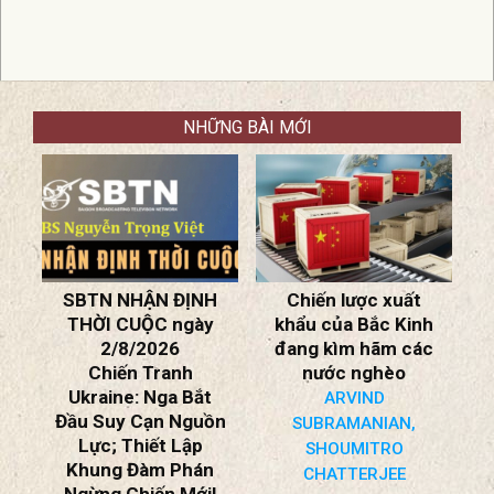
NHỮNG BÀI MỚI
C
SBTN NHẬN ĐỊNH
Chiến lược xuất
ồn
THỜI CUỘC ngày
khẩu của Bắc Kinh
2/8/2026
đang kìm hãm các
Chiến Tranh
nước nghèo
*
Ukraine: Nga Bắt
ARVIND
Đầu Suy Cạn Nguồn
SUBRAMANIAN,
Lực; Thiết Lập
SHOUMITRO
Khung Đàm Phán
H
CHATTERJEE
Ngừng Chiến Mới!