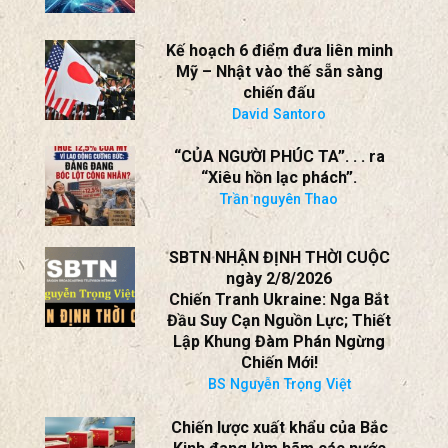
Kế hoạch 6 điểm đưa liên minh
Mỹ – Nhật vào thế sẵn sàng
chiến đấu
David Santoro
“CỦA NGƯỜI PHÚC TA”. . . ra
“Xiêu hồn lạc phách”.
Trần nguyên Thao
SBTN NHẬN ĐỊNH THỜI CUỘC
ngày 2/8/2026
Chiến Tranh Ukraine: Nga Bắt
Đầu Suy Cạn Nguồn Lực; Thiết
Lập Khung Đàm Phán Ngừng
Chiến Mới!
BS Nguyễn Trọng Việt
Chiến lược xuất khẩu của Bắc