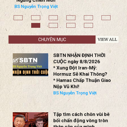
BS Nguyễn Trọng Việt
B
CHUYÊN MỤC
VIEW ALL
SBTN NHẬN ĐỊNH THỜI
CUỘC ngày 8/8/2026
* Xung Đột Iran-Mỹ:
Hormuz Sẽ Khai Thông?
* Hamas Chấp Thuận Giao
Nộp Vũ Khí!
BS Nguyễn Trọng Việt
Tập tìm cách chôn vùi bê
bối chấn động vòng tròn
thân cận của mình