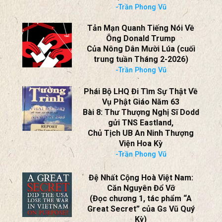
-Trần Phong Vũ
Tản Mạn Quanh Tiếng Nói Về
Ông Donald Trump
Của Nông Dân Mười Lúa (cuối
trung tuần Tháng 2-2026)
-Trần Phong Vũ
Phái Bộ LHQ Đi Tìm Sự Thật Về
Vụ Phật Giáo Năm 63
Bài 8: Thư Thượng Nghị Sĩ Dodd
gửi TNS Eastland,
Chủ Tịch UB An Ninh Thượng
Viện Hoa Kỳ
-Trần Phong Vũ
Đệ Nhất Cộng Hoà Việt Nam:
Căn Nguyên Đổ Vỡ
(Đọc chương 1, tác phẩm “A
Great Secret” của Gs Vũ Quý
Kỳ)