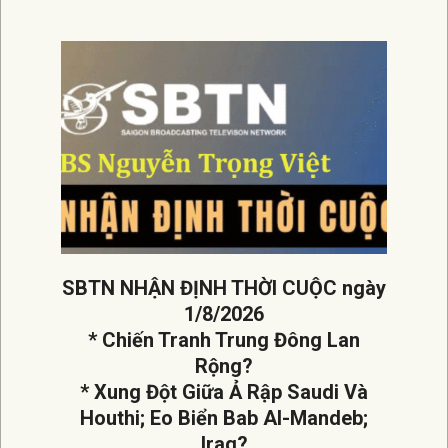
08-
02
SBTN NHẬN ĐỊNH THỜI CUỘC ngày
1/8/2026
* Chiến Tranh Trung Đông Lan
Rộng?
* Xung Đột Giữa Ả Rập Saudi Và
Houthi; Eo Biển Bab Al-Mandeb;
Iraq?