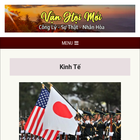
Skip
to
content
Primary
MENU
Navigation
Menu
Kinh Tế