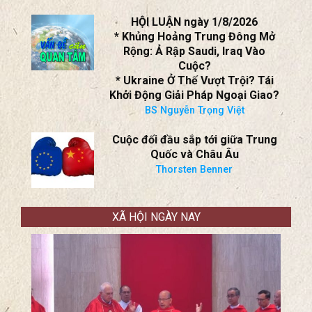
HỘI LUẬN ngày 1/8/2026
* Khủng Hoảng Trung Đông Mở
Rộng: Ả Rập Saudi, Iraq Vào
Cuộc?
* Ukraine Ở Thế Vượt Trội? Tái
Khởi Động Giải Pháp Ngoại Giao?
BS Nguyễn Trọng Việt
Cuộc đối đầu sắp tới giữa Trung
Quốc và Châu Âu
Thorsten Benner
XÃ HỘI NGÀY NAY