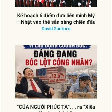
Kế hoạch 6 điểm đưa liên minh Mỹ
– Nhật vào thế sẵn sàng chiến đấu
David Santoro
2026-
08-
06
“CỦA NGƯỜI PHÚC TA”. . . ra “Xiêu