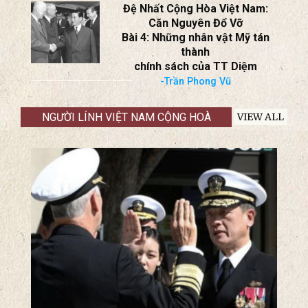
Đệ Nhất Cộng Hòa Việt Nam:
Căn Nguyên Đổ Vỡ
Bài 4: Những nhân vật Mỹ tán
thành
chính sách của TT Diệm
-Trần Phong Vũ
NGƯỜI LÍNH VIỆT NAM CỘNG HOÀ
VIEW ALL