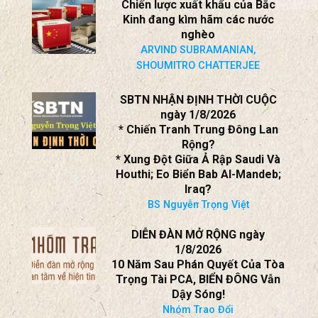
Chiến lược xuất khẩu của Bắc
Kinh đang kìm hãm các nước
nghèo
ARVIND SUBRAMANIAN,
SHOUMITRO CHATTERJEE
SBTN NHẬN ĐỊNH THỜI CUỘC
ngày 1/8/2026
* Chiến Tranh Trung Đông Lan
Rộng?
* Xung Đột Giữa Ả Rập Saudi Và
Houthi; Eo Biển Bab Al-Mandeb;
Iraq?
BS Nguyễn Trọng Việt
DIỄN ĐÀN MỞ RỘNG ngày
1/8/2026
10 Năm Sau Phán Quyết Của Tòa
Trọng Tài PCA, BIỂN ĐÔNG Vẫn
Dậy Sóng!
Nhóm Trao Đổi