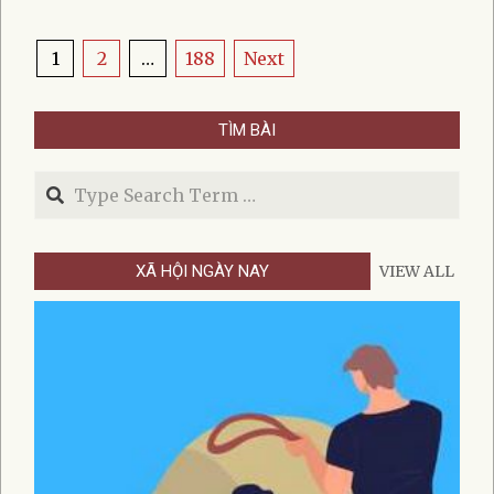
08-
02
Posts
1
2
…
188
Next
pagination
TÌM BÀI
Search
XÃ HỘI NGÀY NAY
VIEW ALL