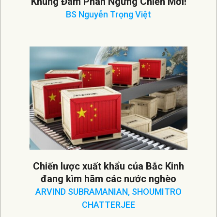
Khung Đàm Phán Ngừng Chiến Mới!
BS Nguyễn Trọng Việt
2026-
08-
03
Chiến lược xuất khẩu của Bắc Kinh
đang kìm hãm các nước nghèo
ARVIND SUBRAMANIAN, SHOUMITRO
CHATTERJEE
2026-