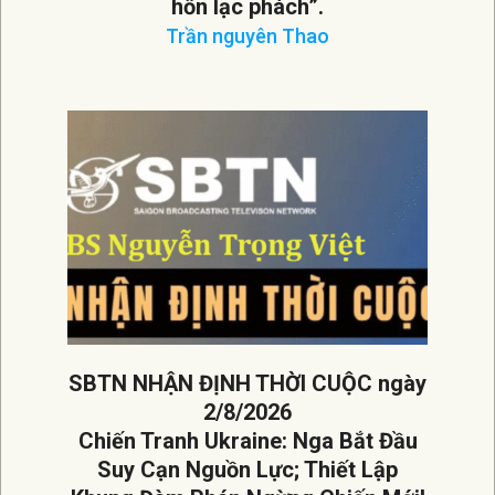
hồn lạc phách”.
Trần nguyên Thao
2026-
08-
04
SBTN NHẬN ĐỊNH THỜI CUỘC ngày
2/8/2026
Chiến Tranh Ukraine: Nga Bắt Đầu
Suy Cạn Nguồn Lực; Thiết Lập