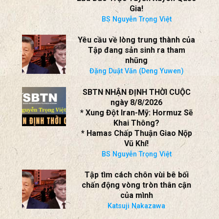
Gia!
BS Nguyễn Trọng Việt
Yêu cầu về lòng trung thành của
Tập đang sản sinh ra tham
nhũng
Đặng Duật Văn (Deng Yuwen)
SBTN NHẬN ĐỊNH THỜI CUỘC
ngày 8/8/2026
* Xung Đột Iran-Mỹ: Hormuz Sẽ
Khai Thông?
* Hamas Chấp Thuận Giao Nộp
Vũ Khí!
BS Nguyễn Trọng Việt
Tập tìm cách chôn vùi bê bối
chấn động vòng tròn thân cận
của mình
Katsuji Nakazawa