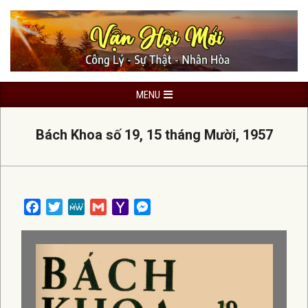
Skip
to
content
Primary
MENU
Navigation
Menu
Bách Khoa số 19, 15 tháng Mười, 1957
Facebook
Twitter
MeWe
Gmail
Yahoo
Messenger
Mail