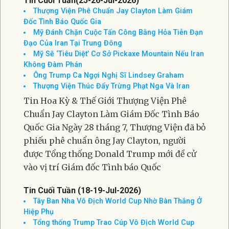
Tin Cuối Tuần(25-26-Jul-2026)
Thượng Viện Phê Chuẩn Jay Clayton Làm Giám
Đốc Tình Báo Quốc Gia
Mỹ Đánh Chặn Cuộc Tấn Công Bằng Hỏa Tiễn Đạn
Đạo Của Iran Tại Trung Đông
Mỹ Sẽ ‘Tiêu Diệt’ Cơ Sở Pickaxe Mountain Nếu Iran
Không Đàm Phán
Ông Trump Ca Ngợi Nghị Sĩ Lindsey Graham
Thượng Viện Thúc Đẩy Trừng Phạt Nga Và Iran
Tin Hoa Kỳ & Thế Giới Thượng Viện Phê
Chuẩn Jay Clayton Làm Giám Đốc Tình Báo
Quốc Gia Ngày 28 tháng 7, Thượng Viện đã bỏ
phiếu phê chuẩn ông Jay Clayton, người
được Tổng thống Donald Trump mới đề cử
vào vị trí Giám đốc Tình báo Quốc
Tin Cuối Tuần (18-19-Jul-2026)
Tây Ban Nha Vô Địch World Cup Nhờ Bàn Thắng Ở
Hiệp Phụ
Tổng thống Trump Trao Cúp Vô Địch World Cup