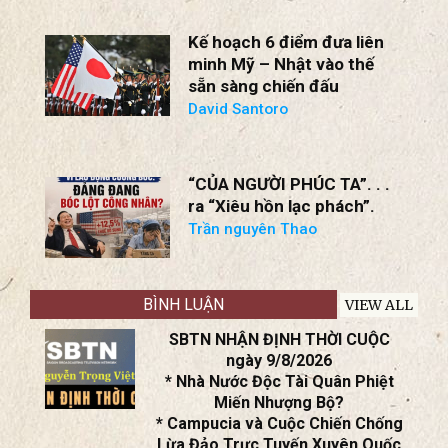
Kế hoạch 6 điểm đưa liên
minh Mỹ – Nhật vào thế
sẵn sàng chiến đấu
David Santoro
“CỦA NGƯỜI PHÚC TA”. . .
ra “Xiêu hồn lạc phách”.
Trần nguyên Thao
BÌNH LUẬN
VIEW ALL
SBTN NHẬN ĐỊNH THỜI CUỘC
ngày 9/8/2026
* Nhà Nước Độc Tài Quân Phiệt
Miến Nhượng Bộ?
* Campucia và Cuộc Chiến Chống
Lừa Đảo Trực Tuyến Xuyên Quốc