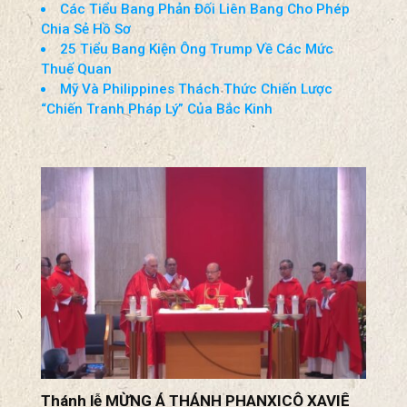
Các Tiểu Bang Phản Đối Liên Bang Cho Phép
Chia Sẻ Hồ Sơ
25 Tiểu Bang Kiện Ông Trump Về Các Mức
Thuế Quan
Mỹ Và Philippines Thách Thức Chiến Lược
“Chiến Tranh Pháp Lý” Của Bắc Kinh
Thánh lễ MỪNG Á THÁNH PHANXICÔ XAVIÊ