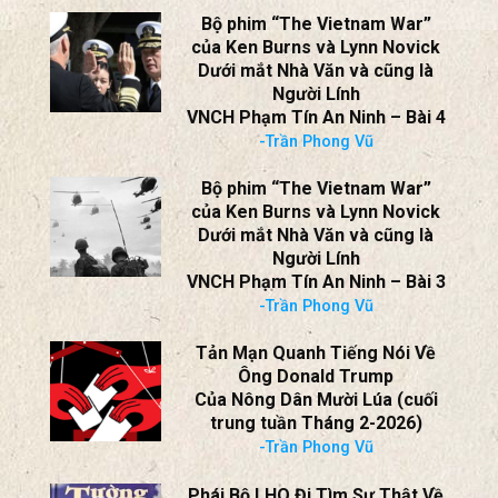
Bộ phim “The Vietnam War”
của Ken Burns và Lynn Novick
Dưới mắt Nhà Văn và cũng là
Người Lính
VNCH Phạm Tín An Ninh – Bài 4
-Trần Phong Vũ
Bộ phim “The Vietnam War”
của Ken Burns và Lynn Novick
Dưới mắt Nhà Văn và cũng là
Người Lính
VNCH Phạm Tín An Ninh – Bài 3
-Trần Phong Vũ
Tản Mạn Quanh Tiếng Nói Về
Ông Donald Trump
Của Nông Dân Mười Lúa (cuối
trung tuần Tháng 2-2026)
-Trần Phong Vũ
Phái Bộ LHQ Đi Tìm Sự Thật Về