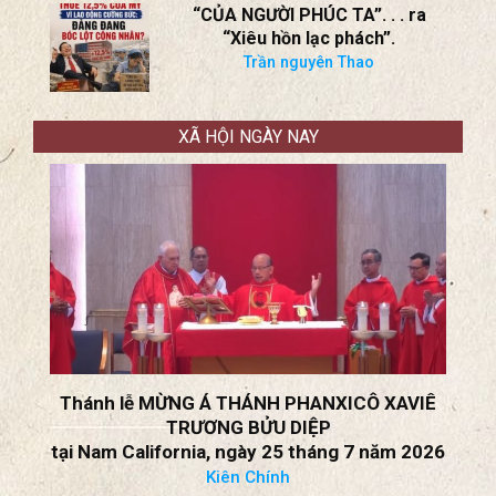
“CỦA NGƯỜI PHÚC TA”. . . ra
“Xiêu hồn lạc phách”.
Trần nguyên Thao
XÃ HỘI NGÀY NAY
Thánh lễ MỪNG Á THÁNH PHANXICÔ XAVIÊ
TRƯƠNG BỬU DIỆP
tại Nam California, ngày 25 tháng 7 năm 2026
Kiên Chính