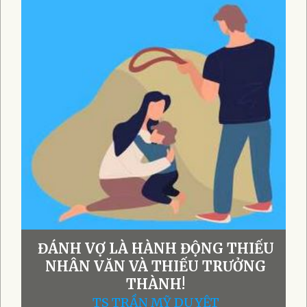
ĐÁNH VỢ LÀ HÀNH ĐỘNG THIẾU
NHÂN VĂN VÀ THIẾU TRƯỞNG
THÀNH!
TS TRẦN MỸ DUYỆT