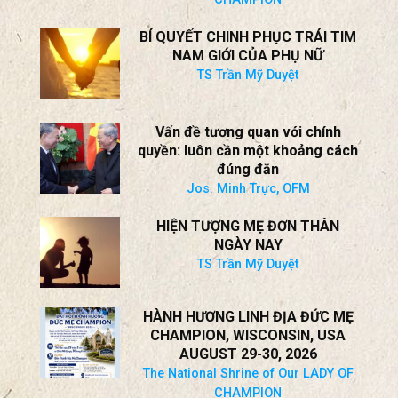
BÍ QUYẾT CHINH PHỤC TRÁI TIM
NAM GIỚI CỦA PHỤ NỮ
TS Trần Mỹ Duyệt
Vấn đề tương quan với chính
quyền: luôn cần một khoảng cách
đúng đắn
Jos. Minh Trực, OFM
HIỆN TƯỢNG MẸ ĐƠN THÂN
NGÀY NAY
TS Trần Mỹ Duyệt
HÀNH HƯƠNG LINH ĐỊA ĐỨC MẸ
CHAMPION, WISCONSIN, USA
AUGUST 29-30, 2026
The National Shrine of Our LADY OF
CHAMPION