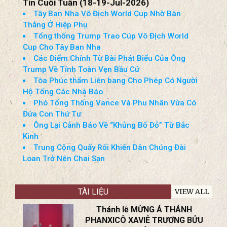
Tin Cuối Tuần (18-19-Jul-2026)
Tây Ban Nha Vô Địch World Cup Nhờ Bàn
Thắng Ở Hiệp Phụ
Tổng thống Trump Trao Cúp Vô Địch World
Cup Cho Tây Ban Nha
Các Điểm Chính Từ Bài Phát Biểu Của Ông
Trump Về Tính Toàn Vẹn Bầu Cử
Tòa Phúc thẩm Liên bang Cho Phép Có Người
Hộ Tống Các Nhà Báo
Phó Tổng Thống Vance Và Phu Nhân Vừa Có
Đứa Con Thứ Tư
Ông Lại Cảnh Báo Về “Khủng Bố Đỏ” Từ Bắc
Kinh
Trung Cộng Quấy Rối Khiến Dân Chúng Đài
Loan Trở Nên Chai Sạn
TÀI LIỆU
VIEW ALL
Thánh lễ MỪNG Á THÁNH
PHANXICÔ XAVIÊ TRƯƠNG BỬU