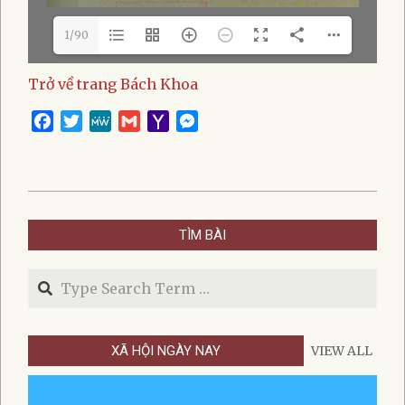
1/90
Trở về trang Bách Khoa
Facebook
Twitter
MeWe
Gmail
Yahoo
Messenger
Mail
2022-
04-
TÌM BÀI
20
Search
XÃ HỘI NGÀY NAY
VIEW ALL