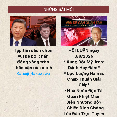
NHỮNG BÀI MỚI
H
Tập tìm cách chôn
HỘI LUẬN ngày
T
vùi bê bối chấn
8/8/2026
động vòng tròn
* Xung Đột Mỹ-Iran:
ỹ:
thân cận của mình
Đánh Hay Đàm?
* Lực Lượng Hamas
Katsuji Nakazawa
Chấp Thuận Giải
Giáp!
ũ
* Nhà Nước Độc Tài
Quân Phiệt Miến
Điện Nhượng Bộ?
ệt
* Chiến Dịch Chống
Lừa Đảo Trực Tuyến