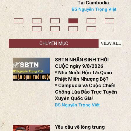
Tại Cambodia.
BS Nguyễn Trọng Việt
CHUYÊN MỤC
VIEW ALL
SBTN NHẬN ĐỊNH THỜI
CUỘC ngày 9/8/2026
* Nhà Nước Độc Tài Quân
Phiệt Miến Nhượng Bộ?
* Campucia và Cuộc Chiến
Chống Lừa Đảo Trực Tuyến
Xuyên Quốc Gia!
BS Nguyễn Trọng Việt
Yêu cầu về lòng trung