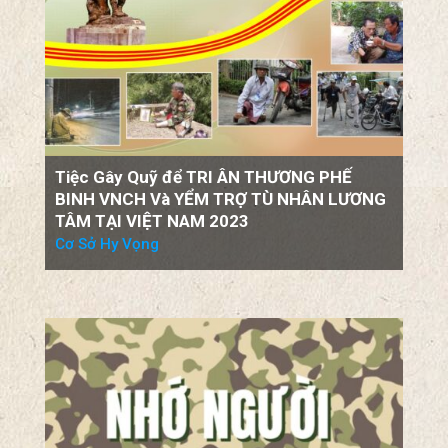
Tiệc Gây Quỹ để TRI ÂN THƯƠNG PHẾ
BINH VNCH Và YỂM TRỢ TÙ NHÂN LƯƠNG
TÂM TẠI VIỆT NAM 2023
Cơ Sở Hy Vọng