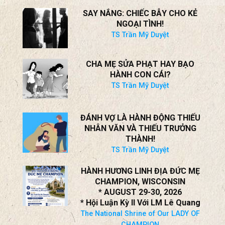
SAY NẮNG: CHIẾC BẪY CHO KẺ
NGOẠI TÌNH!
TS Trần Mỹ Duyệt
CHA MẸ SỬA PHẠT HAY BẠO
HÀNH CON CÁI?
TS Trần Mỹ Duyệt
ĐÁNH VỢ LÀ HÀNH ĐỘNG THIẾU
NHÂN VĂN VÀ THIẾU TRƯỞNG
THÀNH!
TS Trần Mỹ Duyệt
HÀNH HƯƠNG LINH ĐỊA ĐỨC MẸ
CHAMPION, WISCONSIN
* AUGUST 29-30, 2026
* Hội Luận Kỳ II Với LM Lê Quang
The National Shrine of Our LADY OF
CHAMPION