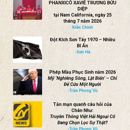
TÀI LIỆU
VIEW ALL
Thánh lễ MỪNG Á THÁNH
PHANXICÔ XAVIÊ TRƯƠNG BỬU
DIỆP
tại Nam California, ngày 25
tháng 7 năm 2026
Kiên Chính
Đột Kích Sơn Tây 1970 – Nhiều
Bí Ẩn
-Sơn Hà
Phép Mầu Phục Sinh năm 2026
Mỹ ‘Nghiêng Sông, Lật Biển’ – Chỉ
Để Cứu Một Người
-Trần Phong Vũ