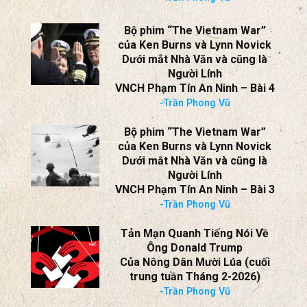
Tản mạn quanh câu hỏi của
Chân Như:
Truyền Thông Việt Hải Ngoại Có
Đang Chọn Lọc Sự Thật?
-Trần Phong Vũ
Bộ phim “The Vietnam War”
của Ken Burns và Lynn Novick
Dưới mắt Nhà Văn và cũng là
Người Lính
VNCH Phạm Tín An Ninh – Bài 4
-Trần Phong Vũ
Bộ phim “The Vietnam War”
của Ken Burns và Lynn Novick
Dưới mắt Nhà Văn và cũng là
Người Lính
VNCH Phạm Tín An Ninh – Bài 3
-Trần Phong Vũ