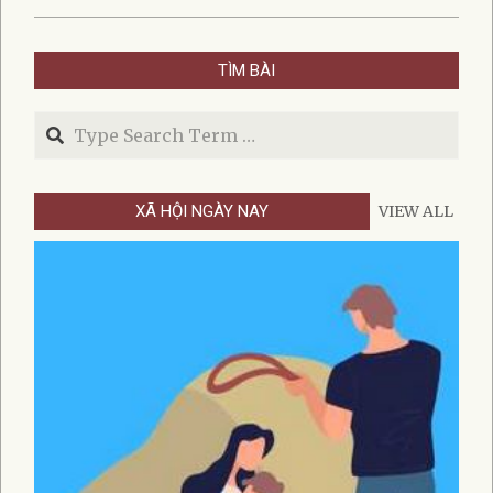
2025-
07-
TÌM BÀI
14
Search
XÃ HỘI NGÀY NAY
VIEW ALL