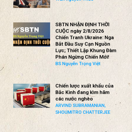
“CỦA NGƯỜI PHÚC TA”. . .
ra “Xiêu hồn lạc phách”.
Trần nguyên Thao
SBTN NHẬN ĐỊNH THỜI
CUỘC ngày 2/8/2026
Chiến Tranh Ukraine: Nga
Bắt Đầu Suy Cạn Nguồn
Lực; Thiết Lập Khung Đàm
Phán Ngừng Chiến Mới!
BS Nguyễn Trọng Việt
Chiến lược xuất khẩu của
Bắc Kinh đang kìm hãm
các nước nghèo