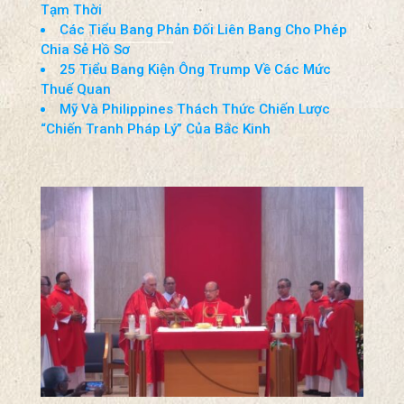
Tin Cuối Tuần (01-02-Aug-2026)
Hoạt Động Gián Điệp Của Cuba Nhắm Vào Mỹ
Vẫn Còn Tiếp Diễn
Thượng Viện Thúc Đẩy Dự Luật Ngân Sách
Tạm Thời
Các Tiểu Bang Phản Đối Liên Bang Cho Phép
Chia Sẻ Hồ Sơ
25 Tiểu Bang Kiện Ông Trump Về Các Mức
Thuế Quan
Mỹ Và Philippines Thách Thức Chiến Lược
“Chiến Tranh Pháp Lý” Của Bắc Kinh