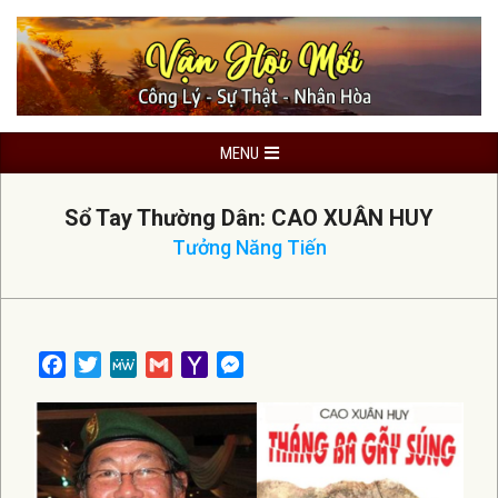
Skip
to
content
Primary
MENU
Navigation
Menu
Sổ Tay Thường Dân: CAO XUÂN HUY
Tưởng Năng Tiến
Facebook
Twitter
MeWe
Gmail
Yahoo
Messenger
Mail