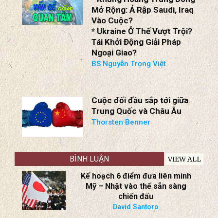
Nhóm Trao Đổi
HỘI LUẬN ngày 1/8/2026
* Khủng Hoảng Trung Đông
Mở Rộng: Ả Rập Saudi, Iraq
Vào Cuộc?
* Ukraine Ở Thế Vượt Trội?
Tái Khởi Động Giải Pháp
Ngoại Giao?
BS Nguyễn Trọng Việt
Cuộc đối đầu sắp tới giữa
Trung Quốc và Châu Âu
Thorsten Benner
BÌNH LUẬN
VIEW ALL