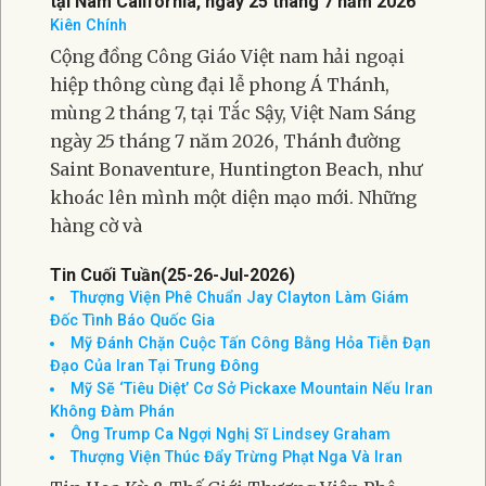
tại Nam California, ngày 25 tháng 7 năm 2026
Kiên Chính
Cộng đồng Công Giáo Việt nam hải ngoại
hiệp thông cùng đại lễ phong Á Thánh,
mùng 2 tháng 7, tại Tắc Sậy, Việt Nam Sáng
ngày 25 tháng 7 năm 2026, Thánh đường
Saint Bonaventure, Huntington Beach, như
khoác lên mình một diện mạo mới. Những
hàng cờ và
Tin Cuối Tuần(25-26-Jul-2026)
Thượng Viện Phê Chuẩn Jay Clayton Làm Giám
Đốc Tình Báo Quốc Gia
Mỹ Đánh Chặn Cuộc Tấn Công Bằng Hỏa Tiễn Đạn
Đạo Của Iran Tại Trung Đông
Mỹ Sẽ ‘Tiêu Diệt’ Cơ Sở Pickaxe Mountain Nếu Iran
Không Đàm Phán
Ông Trump Ca Ngợi Nghị Sĩ Lindsey Graham
Thượng Viện Thúc Đẩy Trừng Phạt Nga Và Iran