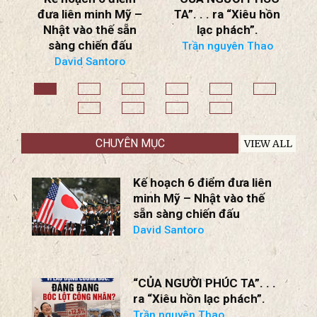
–
TA”. . . ra “Xiêu hồn
THỜI CUỘC ngày
lạc phách”.
2/8/2026
Chiến Tranh
Trần nguyên Thao
Ukraine: Nga Bắt
Đầu Suy Cạn Nguồn
Lực; Thiết Lập
Khung Đàm Phán
Ngừng Chiến Mới!
BS Nguyễn Trọng Việt
CHUYÊN MỤC
VIEW ALL
Kế hoạch 6 điểm đưa liên
minh Mỹ – Nhật vào thế
sẵn sàng chiến đấu
David Santoro