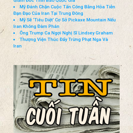
Tin Cuối Tuần(25-26-Jul-2026)
Thượng Viện Phê Chuẩn Jay Clayton Làm
Giám Đốc Tình Báo Quốc Gia
Mỹ Đánh Chặn Cuộc Tấn Công Bằng Hỏa Tiễn
Đạn Đạo Của Iran Tại Trung Đông
Mỹ Sẽ ‘Tiêu Diệt’ Cơ Sở Pickaxe Mountain Nếu
Iran Không Đàm Phán
Ông Trump Ca Ngợi Nghị Sĩ Lindsey Graham
Thượng Viện Thúc Đẩy Trừng Phạt Nga Và
Iran