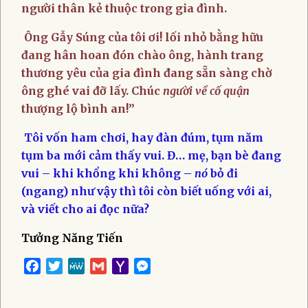
người thân kẻ thuộc trong gia đình.
Ông Gẫy Súng của tôi ơi! lối nhỏ bằng hữu
đang hân hoan đón chào ông, hành trang
thương yêu của gia đình đang sẵn sàng chờ
ông ghé vai đỡ lấy. Chúc
người về cố quận
thượng lộ bình an!”
Tôi vốn ham chơi, hay đàn đúm, tụm năm
tụm ba mới cảm thấy vui. Đ… mẹ, bạn bè đang
vui – khi khổng khi không –
nó
bỏ đi
(ngang) như vậy thì tôi còn biết uống với ai,
và viết cho ai đọc nữa?
Tưởng Năng Tiến
Facebook
Twitter
MeWe
Gmail
Yahoo
Messenger
Mail