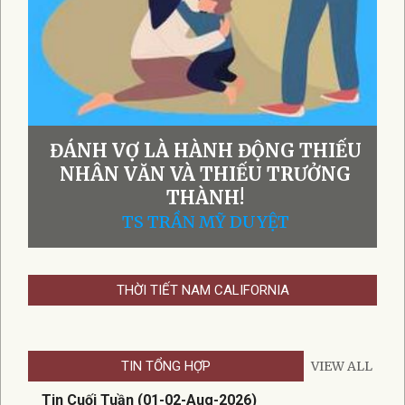
ĐÁNH VỢ LÀ HÀNH ĐỘNG THIẾU
NHÂN VĂN VÀ THIẾU TRƯỞNG
THÀNH!
TS TRẦN MỸ DUYỆT
THỜI TIẾT NAM CALIFORNIA
TIN TỔNG HỢP
VIEW ALL
Tin Cuối Tuần (01-02-Aug-2026)