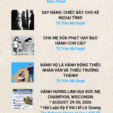
Thánh lễ MỪNG Á THÁNH PHANXICÔ XAVIÊ
TRƯƠNG BỬU DIỆP
tại Nam California, ngày 25 tháng 7 năm 2026
Kiên Chính
SAY NẮNG: CHIẾC BẪY CHO KẺ
NGOẠI TÌNH!
TS Trần Mỹ Duyệt
CHA MẸ SỬA PHẠT HAY BẠO
HÀNH CON CÁI?
TS Trần Mỹ Duyệt
ĐÁNH VỢ LÀ HÀNH ĐỘNG THIẾU
NHÂN VĂN VÀ THIẾU TRƯỞNG
THÀNH!
TS Trần Mỹ Duyệt