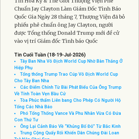
Tin Hoa Kỳ & Thế Giới Thượng Viện Phê
Chuẩn Jay Clayton Làm Giám Đốc Tình Báo
Quốc Gia Ngày 28 tháng 7, Thượng Viện đã bỏ
phiếu phê chuẩn ông Jay Clayton, người
được Tổng thống Donald Trump mới đề cử
vào vị trí Giám đốc Tình báo Quốc
Tin Cuối Tuần (18-19-Jul-2026)
Tây Ban Nha Vô Địch World Cup Nhờ Bàn Thắng Ở
Hiệp Phụ
Tổng thống Trump Trao Cúp Vô Địch World Cup
Cho Tây Ban Nha
Các Điểm Chính Từ Bài Phát Biểu Của Ông Trump
Về Tính Toàn Vẹn Bầu Cử
Tòa Phúc thẩm Liên bang Cho Phép Có Người Hộ
Tống Các Nhà Báo
Phó Tổng Thống Vance Và Phu Nhân Vừa Có Đứa
Con Thứ Tư
Ông Lại Cảnh Báo Về “Khủng Bố Đỏ” Từ Bắc Kinh
Trung Cộng Quấy Rối Khiến Dân Chúng Đài Loan