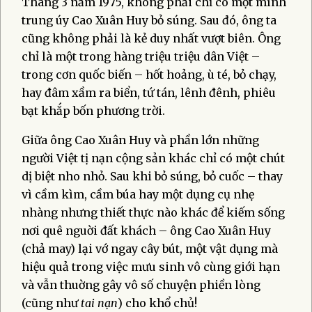
Tháng 3 năm 1975, không phải chỉ có một mình
trung úy Cao Xuân Huy bỏ súng. Sau đó, ông ta
cũng không phải là kẻ duy nhất vượt biên. Ông
chỉ là một trong hàng triệu triệu dân Việt –
trong cơn quốc biến – hốt hoảng, ù té, bỏ chạy,
hay đâm xầm ra biển, tứ tán, lênh đênh, phiêu
bạt khắp bốn phương trời.
Giữa ông Cao Xuân Huy và phần lớn những
người Việt tị nạn cộng sản khác chỉ có một chút
dị biệt nho nhỏ. Sau khi bỏ súng, bỏ cuốc – thay
vì cầm kìm, cầm búa hay một dụng cụ nhẹ
nhàng nhưng thiết thực nào khác để kiếm sống
nơi quê nguời đất khách – ông Cao Xuân Huy
(chả may) lại vớ ngay cây bút, một vật dụng mà
hiệu quả trong việc mưu sinh vô cùng giới hạn
và vẫn thuờng gây vô số chuyện phiền lòng
(cũng như
tai nạn
) cho khổ chủ!