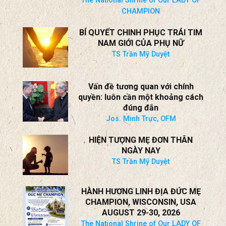
HÀNH HƯƠNG LINH ĐỊA ĐỨC MẸ
CHAMPION, WISCONSIN
* AUGUST 29-30, 2026
* Hội Luận Kỳ II Với LM Lê Quang
The National Shrine of Our LADY OF
CHAMPION
BÍ QUYẾT CHINH PHỤC TRÁI TIM
NAM GIỚI CỦA PHỤ NỮ
TS Trần Mỹ Duyệt
Vấn đề tương quan với chính
quyền: luôn cần một khoảng cách
đúng đắn
Jos. Minh Trực, OFM
HIỆN TƯỢNG MẸ ĐƠN THÂN
NGÀY NAY
TS Trần Mỹ Duyệt