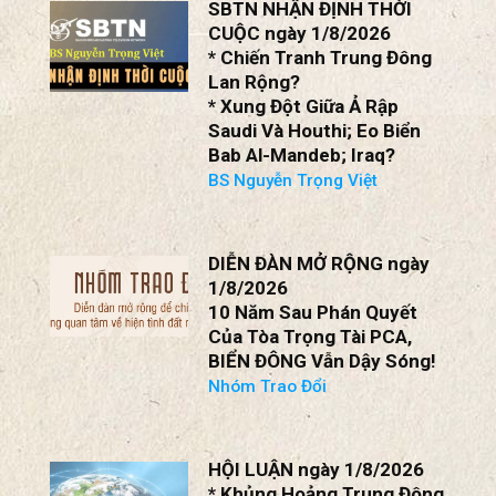
ARVIND SUBRAMANIAN,
SHOUMITRO CHATTERJEE
SBTN NHẬN ĐỊNH THỜI
CUỘC ngày 1/8/2026
* Chiến Tranh Trung Đông
Lan Rộng?
* Xung Đột Giữa Ả Rập
Saudi Và Houthi; Eo Biển
Bab Al-Mandeb; Iraq?
BS Nguyễn Trọng Việt
DIỄN ĐÀN MỞ RỘNG ngày
1/8/2026
10 Năm Sau Phán Quyết
Của Tòa Trọng Tài PCA,
BIỂN ĐÔNG Vẫn Dậy Sóng!