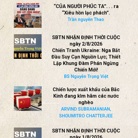
Kế hoạch 6 điểm đưa liên minh
Mỹ – Nhật vào thế sẵn sàng
chiến đấu
David Santoro
“CỦA NGƯỜI PHÚC TA”. . . ra
“Xiêu hồn lạc phách”.
Trần nguyên Thao
SBTN NHẬN ĐỊNH THỜI CUỘC
ngày 2/8/2026
Chiến Tranh Ukraine: Nga Bắt
Đầu Suy Cạn Nguồn Lực; Thiết
Lập Khung Đàm Phán Ngừng
Chiến Mới!
BS Nguyễn Trọng Việt
Chiến lược xuất khẩu của Bắc
Kinh đang kìm hãm các nước
nghèo