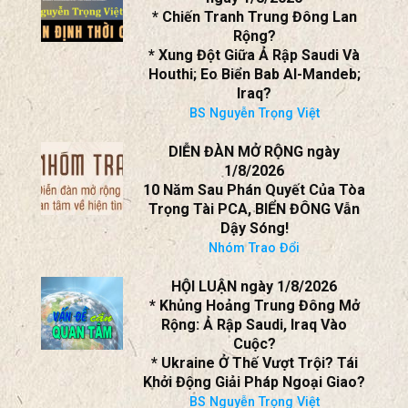
ARVIND SUBRAMANIAN,
SHOUMITRO CHATTERJEE
SBTN NHẬN ĐỊNH THỜI CUỘC
ngày 1/8/2026
* Chiến Tranh Trung Đông Lan
Rộng?
* Xung Đột Giữa Ả Rập Saudi Và
Houthi; Eo Biển Bab Al-Mandeb;
Iraq?
BS Nguyễn Trọng Việt
DIỄN ĐÀN MỞ RỘNG ngày
1/8/2026
10 Năm Sau Phán Quyết Của Tòa
Trọng Tài PCA, BIỂN ĐÔNG Vẫn
Dậy Sóng!
Nhóm Trao Đổi
HỘI LUẬN ngày 1/8/2026
* Khủng Hoảng Trung Đông Mở