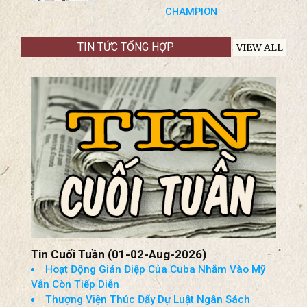
HÀNH HƯƠNG LINH ĐỊA ĐỨC MẸ
CHAMPION, WISCONSIN, USA
AUGUST 29-30, 2026
The National Shrine of Our LADY OF
CHAMPION
TIN TỨC TỔNG HỢP
VIEW ALL