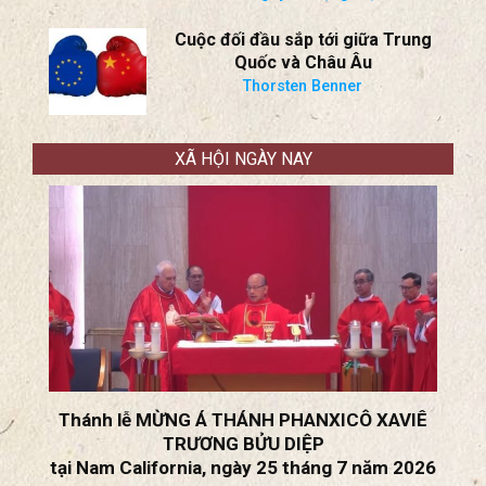
Rộng: Ả Rập Saudi, Iraq Vào
Cuộc?
* Ukraine Ở Thế Vượt Trội? Tái
Khởi Động Giải Pháp Ngoại Giao?
BS Nguyễn Trọng Việt
Cuộc đối đầu sắp tới giữa Trung
Quốc và Châu Âu
Thorsten Benner
XÃ HỘI NGÀY NAY