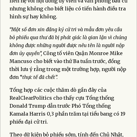
liên hệ với hội đồng ủy viên và văn phòng bầu cử
nhưng không cho biết liệu có tiến hành điều tra
hình sự hay không.
“Một số đơn xin đăng ký cử tri và mẫu đơn yêu cầu
bỏ phiếu qua thư đã bị phát giác là gian lận vì chúng
không được những người được nêu tên là người nộp
đơn ủy quyền”,
Công tố viên Quận Monroe Mike
Mancuso cho biết vào thứ Ba tuần trước, đồng
thời lưu ý rằng trong một trường hợp, người nộp
đơn “
thực tế đã chết”.
Tổng hợp các cuộc thăm dò gần đây của
RealClearPolitics cho thấy cựu Tổng thống
Donald Trump dẫn trước Phó Tổng thống
Kamala Harris 0,3 phần trăm tại tiểu bang có 19
phiếu đại cử tri.
Theo dữ kiện bỏ phiếu sớm, tính đến Chủ Nhật,