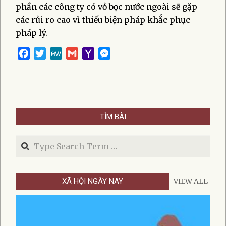
phần các công ty có vỏ bọc nước ngoài sẽ gặp
các rủi ro cao vì thiếu biện pháp khắc phục
pháp lý.
Facebook
Twitter
MeWe
Gmail
Yahoo
Messenger
Mail
2024-
11-
TÌM BÀI
03
Search
XÃ HỘI NGÀY NAY
VIEW ALL