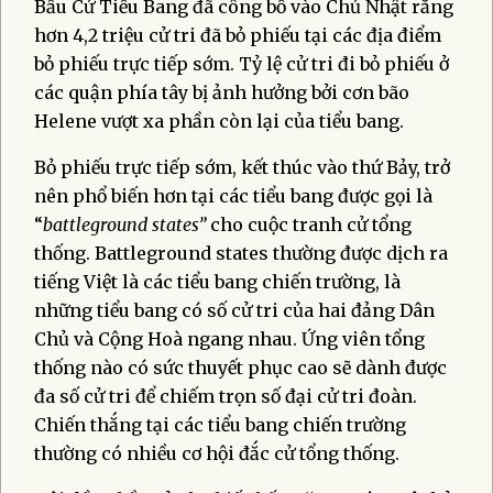
Bầu Cử Tiểu Bang đã công bố vào Chủ Nhật rằng
hơn 4,2 triệu cử tri đã bỏ phiếu tại các địa điểm
bỏ phiếu trực tiếp sớm. Tỷ lệ cử tri đi bỏ phiếu ở
các quận phía tây bị ảnh hưởng bởi cơn bão
Helene vượt xa phần còn lại của tiểu bang.
Bỏ phiếu trực tiếp sớm, kết thúc vào thứ Bảy, trở
nên phổ biến hơn tại các tiểu bang được gọi là
“
battleground
states”
cho cuộc tranh cử tổng
thống. Battleground states thường được dịch ra
tiếng Việt là các tiểu bang chiến trường, là
những tiểu bang có số cử tri của hai đảng Dân
Chủ và Cộng Hoà ngang nhau. Ứng viên tổng
thống nào có sức thuyết phục cao sẽ dành được
đa số cử tri để chiếm trọn số đại cử tri đoàn.
Chiến thắng tại các tiểu bang chiến trường
thường có nhiều cơ hội đắc cử tổng thống.