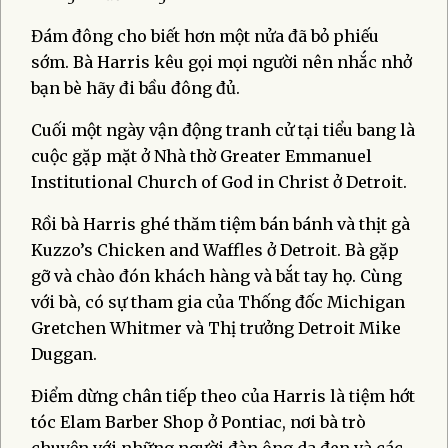
Đám đông cho biết hơn một nửa đã bỏ phiếu
sớm. Bà Harris kêu gọi mọi người nên nhắc nhở
bạn bè hãy đi bầu đông đủ.
Cuối một ngày vận động tranh cử tại tiểu bang là
cuộc gặp mặt ở Nhà thờ Greater Emmanuel
Institutional Church of God in Christ ở Detroit.
Rồi bà Harris ghé thăm tiệm bán bánh và thịt gà
Kuzzo’s Chicken and Waffles ở Detroit. Bà gặp
gỡ và chào đón khách hàng và bắt tay họ. Cùng
với bà, có sự tham gia của Thống đốc Michigan
Gretchen Whitmer và Thị trưởng Detroit Mike
Duggan.
Điểm dừng chân tiếp theo của Harris là tiệm hớt
tóc Elam Barber Shop ở Pontiac, nơi bà trò
chuyện với những người đàn ông da đen và các