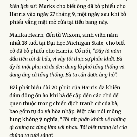
kiến ​​lịch sử”.
Marks cho biết ông đã bỏ phiếu cho
Harris vào ngày 27 tháng 9, một ngày sau khi bỏ
phiếu vắng mặt mở cửa tại tiểu bang này.
Malika Hearn, đến từ Wixom, sinh viên năm
nhất 18 tuổi tại Đại học Michigan State, cho biết
cô đã bỏ phiếu cho Harris. Cố nói, “
Đây là năm
đầu tiên tôi đi bầu, vì vậy tôi thực sự phấn khởi. Bà
ấy là một phụ nữ da đen đang là phó tổng thống và
đang ứng cử tổng thống. Bà ta cần được ủng hộ”.
Bài phát biểu dài 20 phút của Harris đã khiến
đám đông ồn ào khi bà đề cập đến các chủ đề
quen thuộc trong chiến dịch tranh cử của bà,
bao gồm tự do và hòa nhập. Một câu nói mông
lung không ý nghĩa, “
Tôi rất phấn khích về những
gì chúng ta cùng làm với nhau. Tôi biết tương lai của
chúng ta tươi sáng”.