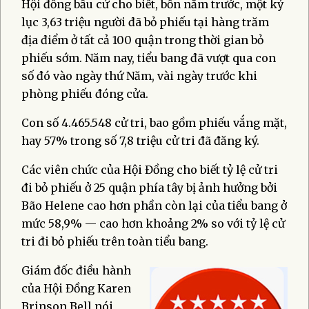
Hội đồng bầu cử cho biết, bốn năm trước, một kỷ
lục 3,63 triệu người đã bỏ phiếu tại hàng trăm
địa điểm ở tất cả 100 quận trong thời gian bỏ
phiếu sớm. Năm nay, tiểu bang đã vượt qua con
số đó vào ngày thứ Năm, vài ngày trước khi
phòng phiếu đóng cửa.
Con số 4.465.548 cử tri, bao gồm phiếu vắng mặt,
hay 57% trong số 7,8 triệu cử tri đã đăng ký.
Các viên chức của Hội Đồng cho biết tỷ lệ cử tri
đi bỏ phiếu ở 25 quận phía tây bị ảnh hưởng bởi
Bão Helene cao hơn phần còn lại của tiểu bang ở
mức 58,9% — cao hơn khoảng 2% so với tỷ lệ cử
tri đi bỏ phiếu trên toàn tiểu bang.
Giám đốc điều hành
của Hội Đồng Karen
Brinson Bell nói