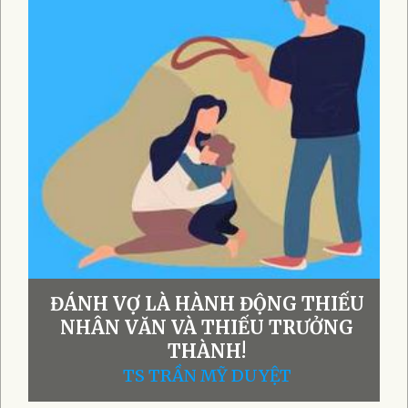
ĐÁNH VỢ LÀ HÀNH ĐỘNG THIẾU
NHÂN VĂN VÀ THIẾU TRƯỞNG
THÀNH!
TS TRẦN MỸ DUYỆT