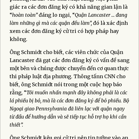
giác ra các đơn đăng ký có khả năng gian lận là
“
hoàn toàn”
đáng lo ngại, “
Quận Lancaster … đang
làm những gì mà các quận đều làm”,
đó là xác định
xem các đơn đăng ký cử tri có hợp pháp hay
không.
Ông Schmidt cho biết, các viên chức của Quận
Lancaster đã gạt các đơn đăng ký có vấn đề sang
một bên và chúng được chuyển đến cơ quan thực
thi pháp luật địa phương. Thông tấnn CNN cho
biết, ông Schmidt nói trong một cuộc họp báo
rằng, “
Tôi muốn nhấn mạnh đây không phải là các
lá phiếu bị
bỏ, mà là các đơn đăng ký để bỏ phiếu
. Bộ
Ngoại giao Pennsylvania đã liên lạc với quận ngay
từ đầu để hướng dẫn và sẽ tiếp tục hỗ trợ họ khi cần
thiết”.
Ông Schmidt kêu gọi cử tri nên tin tưởng vào an