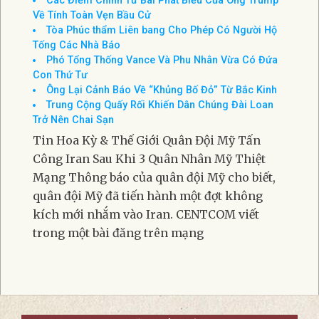
Các Điểm Chính Từ Bài Phát Biểu Của Ông Trump
Về Tính Toàn Vẹn Bầu Cử
Tòa Phúc thẩm Liên bang Cho Phép Có Người Hộ
Tống Các Nhà Báo
Phó Tổng Thống Vance Và Phu Nhân Vừa Có Đứa
Con Thứ Tư
Ông Lại Cảnh Báo Về “Khủng Bố Đỏ” Từ Bắc Kinh
Trung Cộng Quấy Rối Khiến Dân Chúng Đài Loan
Trở Nên Chai Sạn
Tin Hoa Kỳ & Thế Giới Quân Đội Mỹ Tấn
Công Iran Sau Khi 3 Quân Nhân Mỹ Thiệt
Mạng Thông báo của quân đội Mỹ cho biết,
quân đội Mỹ đã tiến hành một đợt không
kích mới nhắm vào Iran. CENTCOM viết
trong một bài đăng trên mạng