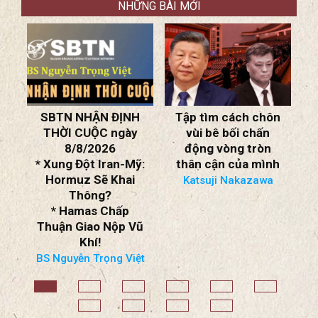
NHỮNG BÀI MỚI
NG
SBTN NHẬN ĐỊNH
Tập tìm cách chôn
THỜI CUỘC ngày
vùi bê bối chấn
n
8/8/2026
động vòng tròn
*
* Xung Đột Iran-Mỹ:
thân cận của mình
ỂN
Hormuz Sẽ Khai
*
Katsuji Nakazawa
Thông?
* Hamas Chấp
Thuận Giao Nộp Vũ
Khí!
BS Nguyễn Trọng Việt
*
L