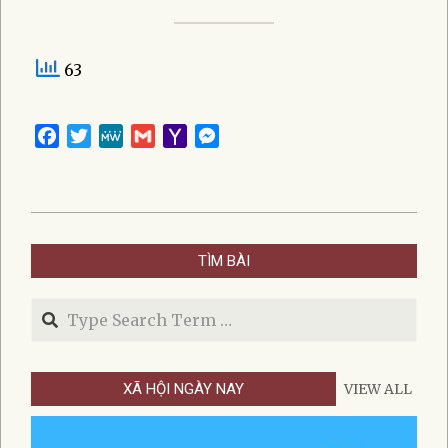
63
Facebook
Twitter
MeWe
Gmail
Yahoo
Messenger
Mail
2026-
01-
TÌM BÀI
05
Search
XÃ HỘI NGÀY NAY
VIEW ALL