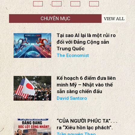
CHUYÊN MỤC
VIEW ALL
Tại sao AI lại là một rủi ro
đối với Đảng Cộng sản
Trung Quốc
The Economist
Kế hoạch 6 điểm đưa liên
minh Mỹ – Nhật vào thế
sẵn sàng chiến đấu
David Santoro
“CỦA NGƯỜI PHÚC TA”. . .
ra “Xiêu hồn lạc phách”.
Trần nguyên Thao