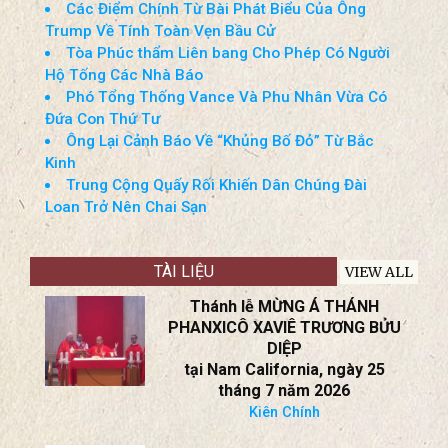
Các Điểm Chính Từ Bài Phát Biểu Của Ông
Trump Về Tính Toàn Vẹn Bầu Cử
Tòa Phúc thẩm Liên bang Cho Phép Có Người
Hộ Tống Các Nhà Báo
Phó Tổng Thống Vance Và Phu Nhân Vừa Có
Đứa Con Thứ Tư
Ông Lại Cảnh Báo Về “Khủng Bố Đỏ” Từ Bắc
Kinh
Trung Cộng Quấy Rối Khiến Dân Chúng Đài
Loan Trở Nên Chai Sạn
TÀI LIỆU
VIEW ALL
Thánh lễ MỪNG Á THÁNH
PHANXICÔ XAVIÊ TRƯƠNG BỬU
DIỆP
tại Nam California, ngày 25
tháng 7 năm 2026
Kiên Chính