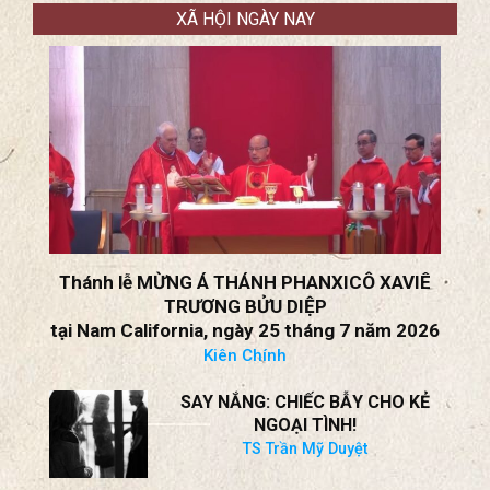
XÃ HỘI NGÀY NAY
Thánh lễ MỪNG Á THÁNH PHANXICÔ XAVIÊ
TRƯƠNG BỬU DIỆP
tại Nam California, ngày 25 tháng 7 năm 2026
Kiên Chính
SAY NẮNG: CHIẾC BẪY CHO KẺ
NGOẠI TÌNH!
TS Trần Mỹ Duyệt