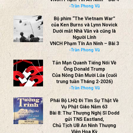
-Trần Phong Vũ
Bộ phim “The Vietnam War”
của Ken Burns và Lynn Novick
Dưới mắt Nhà Văn và cũng là
Người Lính
VNCH Phạm Tín An Ninh – Bài 3
-Trần Phong Vũ
Tản Mạn Quanh Tiếng Nói Về
Ông Donald Trump
Của Nông Dân Mười Lúa (cuối
trung tuần Tháng 2-2026)
-Trần Phong Vũ
Phái Bộ LHQ Đi Tìm Sự Thật Về
Vụ Phật Giáo Năm 63
Bài 8: Thư Thượng Nghị Sĩ Dodd
gửi TNS Eastland,
Chủ Tịch UB An Ninh Thượng
Viện Hoa Kỳ