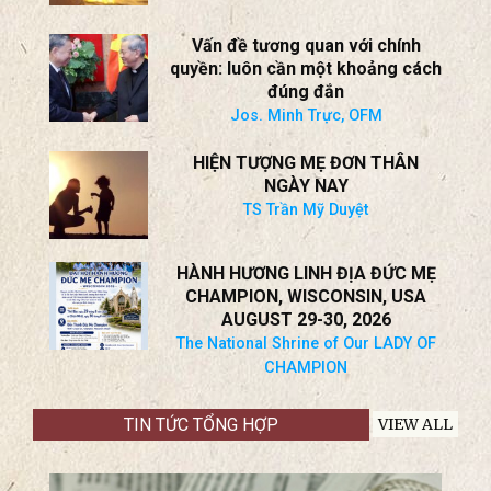
Vấn đề tương quan với chính
quyền: luôn cần một khoảng cách
đúng đắn
Jos. Minh Trực, OFM
HIỆN TƯỢNG MẸ ĐƠN THÂN
NGÀY NAY
TS Trần Mỹ Duyệt
HÀNH HƯƠNG LINH ĐỊA ĐỨC MẸ
CHAMPION, WISCONSIN, USA
AUGUST 29-30, 2026
The National Shrine of Our LADY OF
CHAMPION
TIN TỨC TỔNG HỢP
VIEW ALL