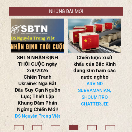
NHỮNG BÀI MỚI
C
SBTN NHẬN ĐỊNH
Chiến lược xuất
ồn
THỜI CUỘC ngày
khẩu của Bắc Kinh
2/8/2026
đang kìm hãm các
Chiến Tranh
nước nghèo
*
Ukraine: Nga Bắt
ARVIND
Đầu Suy Cạn Nguồn
SUBRAMANIAN,
Lực; Thiết Lập
SHOUMITRO
Khung Đàm Phán
H
CHATTERJEE
Ngừng Chiến Mới!
BS Nguyễn Trọng Việt
B