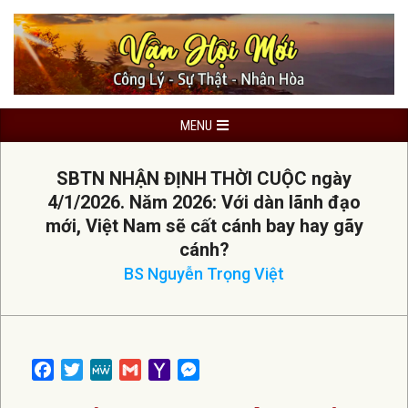
Skip
to
content
Primary
MENU
Navigation
Menu
SBTN NHẬN ĐỊNH THỜI CUỘC ngày
4/1/2026. Năm 2026: Với dàn lãnh đạo
mới, Việt Nam sẽ cất cánh bay hay gãy
cánh?
BS Nguyễn Trọng Việt
Facebook
Twitter
MeWe
Gmail
Yahoo
Messenger
Mail