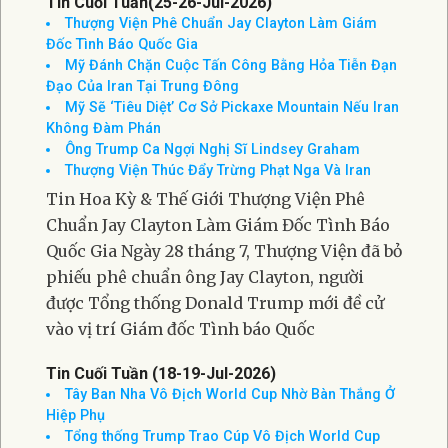
Tin Cuối Tuần(25-26-Jul-2026)
Thượng Viện Phê Chuẩn Jay Clayton Làm Giám
Đốc Tình Báo Quốc Gia
Mỹ Đánh Chặn Cuộc Tấn Công Bằng Hỏa Tiễn Đạn
Đạo Của Iran Tại Trung Đông
Mỹ Sẽ ‘Tiêu Diệt’ Cơ Sở Pickaxe Mountain Nếu Iran
Không Đàm Phán
Ông Trump Ca Ngợi Nghị Sĩ Lindsey Graham
Thượng Viện Thúc Đẩy Trừng Phạt Nga Và Iran
Tin Hoa Kỳ & Thế Giới Thượng Viện Phê
Chuẩn Jay Clayton Làm Giám Đốc Tình Báo
Quốc Gia Ngày 28 tháng 7, Thượng Viện đã bỏ
phiếu phê chuẩn ông Jay Clayton, người
được Tổng thống Donald Trump mới đề cử
vào vị trí Giám đốc Tình báo Quốc
Tin Cuối Tuần (18-19-Jul-2026)
Tây Ban Nha Vô Địch World Cup Nhờ Bàn Thắng Ở
Hiệp Phụ
Tổng thống Trump Trao Cúp Vô Địch World Cup