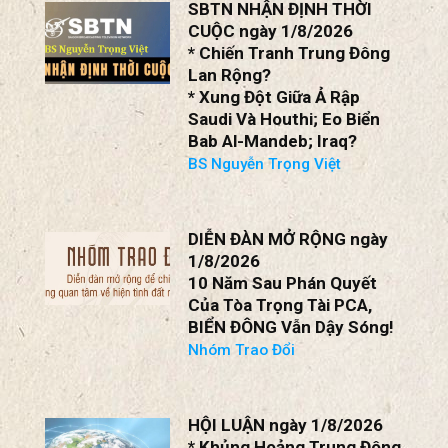
SBTN NHẬN ĐỊNH THỜI
CUỘC ngày 1/8/2026
* Chiến Tranh Trung Đông
Lan Rộng?
* Xung Đột Giữa Ả Rập
Saudi Và Houthi; Eo Biển
Bab Al-Mandeb; Iraq?
BS Nguyễn Trọng Việt
DIỄN ĐÀN MỞ RỘNG ngày
1/8/2026
10 Năm Sau Phán Quyết
Của Tòa Trọng Tài PCA,
BIỂN ĐÔNG Vẫn Dậy Sóng!
Nhóm Trao Đổi
HỘI LUẬN ngày 1/8/2026
* Khủng Hoảng Trung Đông