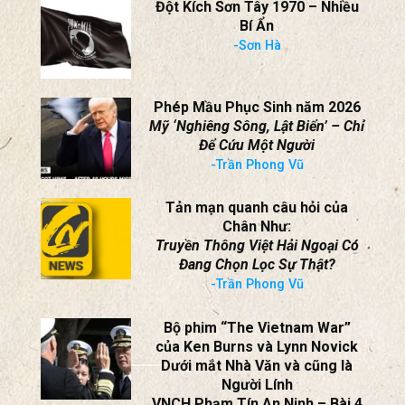
Đột Kích Sơn Tây 1970 – Nhiều
Bí Ẩn
-Sơn Hà
Phép Mầu Phục Sinh năm 2026
Mỹ ‘Nghiêng Sông, Lật Biển’ – Chỉ
Để Cứu Một Người
-Trần Phong Vũ
Tản mạn quanh câu hỏi của
Chân Như:
Truyền Thông Việt Hải Ngoại Có
Đang Chọn Lọc Sự Thật?
-Trần Phong Vũ
Bộ phim “The Vietnam War”
của Ken Burns và Lynn Novick
Dưới mắt Nhà Văn và cũng là
Người Lính
VNCH Phạm Tín An Ninh – Bài 4