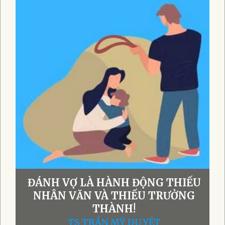
ĐÁNH VỢ LÀ HÀNH ĐỘNG THIẾU
NHÂN VĂN VÀ THIẾU TRƯỞNG
THÀNH!
TS TRẦN MỸ DUYỆT