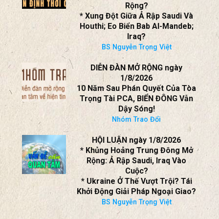
Rộng?
* Xung Đột Giữa Ả Rập Saudi Và
Houthi; Eo Biển Bab Al-Mandeb;
Iraq?
BS Nguyễn Trọng Việt
DIỄN ĐÀN MỞ RỘNG ngày
1/8/2026
10 Năm Sau Phán Quyết Của Tòa
Trọng Tài PCA, BIỂN ĐÔNG Vẫn
Dậy Sóng!
Nhóm Trao Đổi
HỘI LUẬN ngày 1/8/2026
* Khủng Hoảng Trung Đông Mở
Rộng: Ả Rập Saudi, Iraq Vào
Cuộc?
* Ukraine Ở Thế Vượt Trội? Tái
Khởi Động Giải Pháp Ngoại Giao?
BS Nguyễn Trọng Việt