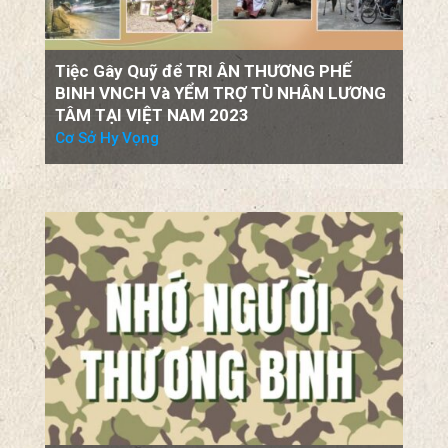
Tiệc Gây Quỹ để TRI ÂN THƯƠNG PHẾ
BINH VNCH Và YỂM TRỢ TÙ NHÂN LƯƠNG
TÂM TẠI VIỆT NAM 2023
Cơ Sở Hy Vọng