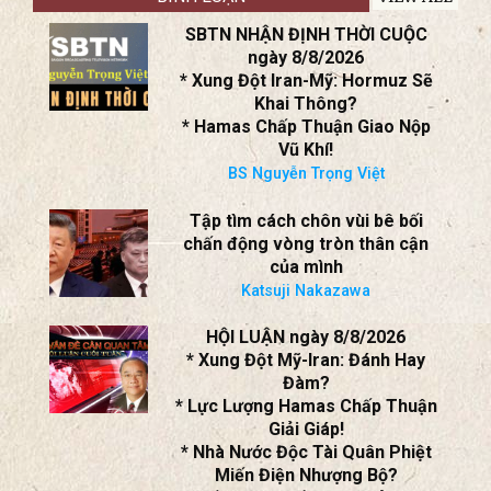
SBTN NHẬN ĐỊNH THỜI CUỘC
ngày 8/8/2026
* Xung Đột Iran-Mỹ: Hormuz Sẽ
Khai Thông?
* Hamas Chấp Thuận Giao Nộp
Vũ Khí!
BS Nguyễn Trọng Việt
Tập tìm cách chôn vùi bê bối
chấn động vòng tròn thân cận
của mình
Katsuji Nakazawa
HỘI LUẬN ngày 8/8/2026
* Xung Đột Mỹ-Iran: Đánh Hay
Đàm?
* Lực Lượng Hamas Chấp Thuận
Giải Giáp!
* Nhà Nước Độc Tài Quân Phiệt
Miến Điện Nhượng Bộ?