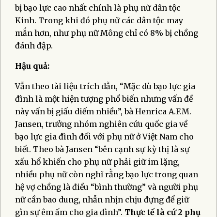
bị bạo lực cao nhất chính là phụ nữ dân tộc
Kinh. Trong khi đó phụ nữ các dân tộc may
mắn hơn, như phụ nữ Mông chỉ có 8% bị chồng
đánh đập.
Hậu quả:
Vẫn theo tài liệu trích dẫn, “Mặc dù bạo lực gia
đình là một hiện tượng phổ biến nhưng vấn đề
này vấn bị giấu diếm nhiều”, bà Henrica A.F.M.
Jansen, trưởng nhóm nghiên cứu quốc gia về
bạo lực gia đình đối với phụ nữ ở Việt Nam cho
biết. Theo bà Jansen “bên cạnh sự kỳ thị là sự
xấu hổ khiến cho phụ nữ phải giữ im lặng,
nhiều phụ nữ còn nghĩ rằng bạo lực trong quan
hệ vợ chồng là điều “bình thường” và người phụ
nữ cần bao dung, nhẫn nhịn chịu đựng để giữ
gìn sự êm ấm cho gia đình”.
Thực tế là cứ 2 phụ