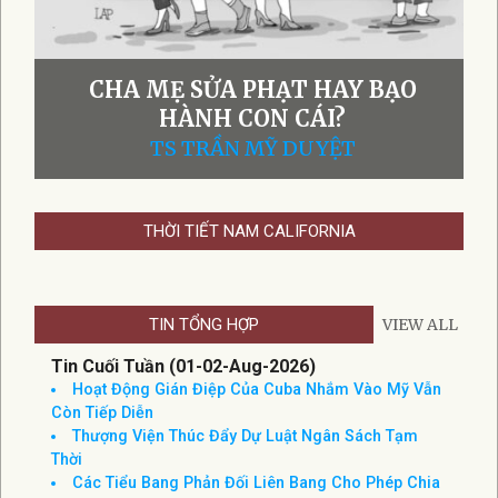
CHA MẸ SỬA PHẠT HAY BẠO
HÀNH CON CÁI?
TS TRẦN MỸ DUYỆT
THỜI TIẾT NAM CALIFORNIA
TIN TỔNG HỢP
VIEW ALL
Tin Cuối Tuần (01-02-Aug-2026)
Hoạt Động Gián Điệp Của Cuba Nhắm Vào Mỹ Vẫn
Còn Tiếp Diễn
Thượng Viện Thúc Đẩy Dự Luật Ngân Sách Tạm
Thời
Các Tiểu Bang Phản Đối Liên Bang Cho Phép Chia