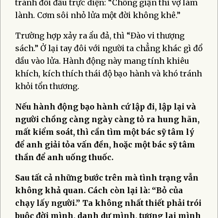
tránh đối đầu trực diện: “Chồng giận thì vợ làm
lành. Cơm sôi nhỏ lửa một đời không khê.”
Trường hợp xảy ra ẩu đả, thì “Đào vi thượng
sách.” Ở lại tay đôi với người ta chẳng khác gì đổ
dầu vào lửa. Hành động này mang tính khiêu
khích, kích thích thái độ bạo hành và khó tránh
khỏi tổn thương.
Nếu hành động bạo hành cứ lập đi, lập lại và
người chồng càng ngày càng tỏ ra hung hãn,
mất kiểm soát, thì cần tìm một bác sỹ tâm lý
để anh giải tỏa vấn đền, hoặc một bác sỹ tâm
thần để anh uống thuốc.
Sau tất cả những bước trên mà tình trạng vẫn
không khả quan. Cách còn lại là: “Bỏ của
chạy lấy người.” Ta không nhất thiết phải trói
buộc đời mình, danh dự mình, tương lai mình