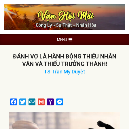
Skip
to
content
Primary
MENU
Navigation
Menu
ĐÁNH VỢ LÀ HÀNH ĐỘNG THIẾU NHÂN
VĂN VÀ THIẾU TRƯỞNG THÀNH!
TS Trần Mỹ Duyệt
Facebook
Twitter
MeWe
Gmail
Yahoo
Messenger
Mail