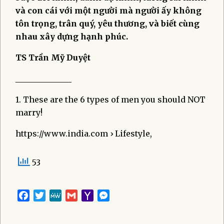
và con cái với một người mà người ấy không
tôn trọng, trân quý, yêu thương, và biết cùng
nhau xây dựng hạnh phúc.
TS Trần Mỹ Duyệt
______________
1. These are the 6 types of men you should NOT
marry!
https://www.india.com › Lifestyle,
53
Facebook
Twitter
MeWe
Gmail
Yahoo
Messenger
Mail