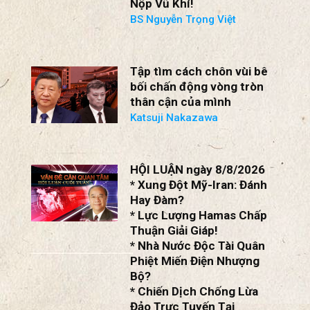
Nộp Vũ Khí!
BS Nguyễn Trọng Việt
Tập tìm cách chôn vùi bê
bối chấn động vòng tròn
thân cận của mình
Katsuji Nakazawa
HỘI LUẬN ngày 8/8/2026
* Xung Đột Mỹ-Iran: Đánh
Hay Đàm?
* Lực Lượng Hamas Chấp
Thuận Giải Giáp!
* Nhà Nước Độc Tài Quân
Phiệt Miến Điện Nhượng
Bộ?
* Chiến Dịch Chống Lừa
Đảo Trực Tuyến Tại