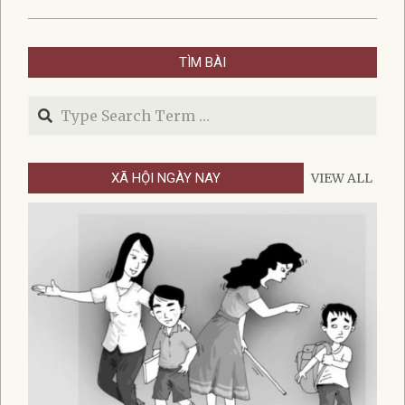
2026-
06-
TÌM BÀI
19
Search
XÃ HỘI NGÀY NAY
VIEW ALL