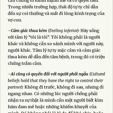
cần chứng tỏ mình mạnh mẽ và có quyết tâm.
Trong nhiều trường hợp, thái độ tự ty chỉ dẫn
đến sự coi thường và mất đi lòng kính trọng của
vợ con.
–
Cảm giác thua kém
(Feeling inferior):
Hãy sống
với tâm lý “tôi là tôi”. Tôi không phải là người
khác và không cần so sánh mình với người này,
người khác. Tâm lý tự ty mặc cảm và cảm giác
thua kém dễ dẫn đến tâm bệnh, trong đó có triệu
chứng trầm cảm.
–
Ai cũng có quyền đối với người phối ngẫu
(Cultural
beliefs hold that they have the right to control their
partner):
Không đi trước, không đi sau, nhưng đi
ngang nhau. Có những lúc người chồng phải
nhận ra sự thật là mình cần một người biết kìm
hãm đam mê hoặc những khiếm khuyết của