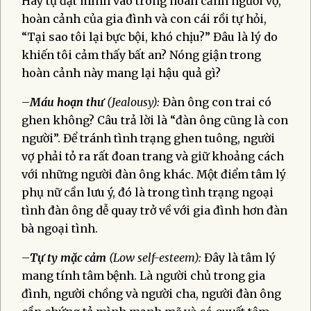
Hãy tự đặt mình vào trong hoàn cảnh người vợ,
hoàn cảnh của gia đình và con cái rồi tự hỏi,
“Tại sao tôi lại bực bội, khó chịu?” Đâu là lý do
khiến tôi cảm thấy bất an? Nóng giận trong
hoàn cảnh này mang lại hậu quả gì?
–
Máu hoạn thư
(Jealousy):
Đàn ông con trai có
ghen không? Câu trả lời là “đàn ông cũng là con
người”. Để tránh tình trạng ghen tuông, người
vợ phải tỏ ra rất đoan trang và giữ khoảng cách
với những người đàn ông khác. Một điểm tâm lý
phụ nữ cần lưu ý, đó là trong tình trạng ngoại
tình đàn ông dễ quay trở về với gia đình hơn đàn
bà ngoại tình.
–
Tự ty mặc cảm
(Low self-esteem):
Đây là tâm lý
mang tính tâm bệnh. Là người chủ trong gia
đình, người chồng và người cha, người đàn ông