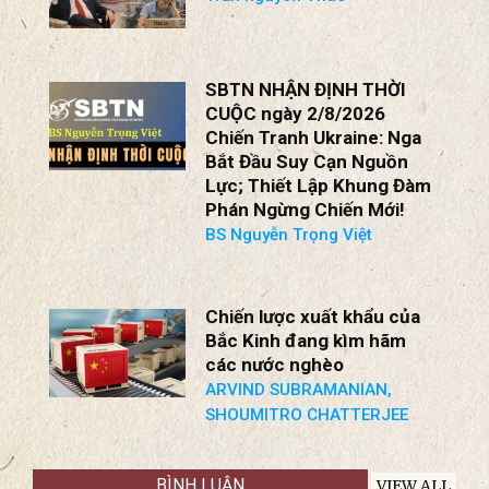
SBTN NHẬN ĐỊNH THỜI
CUỘC ngày 2/8/2026
Chiến Tranh Ukraine: Nga
Bắt Đầu Suy Cạn Nguồn
Lực; Thiết Lập Khung Đàm
Phán Ngừng Chiến Mới!
BS Nguyễn Trọng Việt
Chiến lược xuất khẩu của
Bắc Kinh đang kìm hãm
các nước nghèo
ARVIND SUBRAMANIAN,
SHOUMITRO CHATTERJEE
BÌNH LUẬN
VIEW ALL