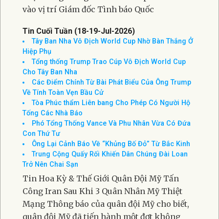
vào vị trí Giám đốc Tình báo Quốc
Tin Cuối Tuần (18-19-Jul-2026)
Tây Ban Nha Vô Địch World Cup Nhờ Bàn Thắng Ở
Hiệp Phụ
Tổng thống Trump Trao Cúp Vô Địch World Cup
Cho Tây Ban Nha
Các Điểm Chính Từ Bài Phát Biểu Của Ông Trump
Về Tính Toàn Vẹn Bầu Cử
Tòa Phúc thẩm Liên bang Cho Phép Có Người Hộ
Tống Các Nhà Báo
Phó Tổng Thống Vance Và Phu Nhân Vừa Có Đứa
Con Thứ Tư
Ông Lại Cảnh Báo Về “Khủng Bố Đỏ” Từ Bắc Kinh
Trung Cộng Quấy Rối Khiến Dân Chúng Đài Loan
Trở Nên Chai Sạn
Tin Hoa Kỳ & Thế Giới Quân Đội Mỹ Tấn
Công Iran Sau Khi 3 Quân Nhân Mỹ Thiệt
Mạng Thông báo của quân đội Mỹ cho biết,
quân đội Mỹ đã tiến hành một đợt không