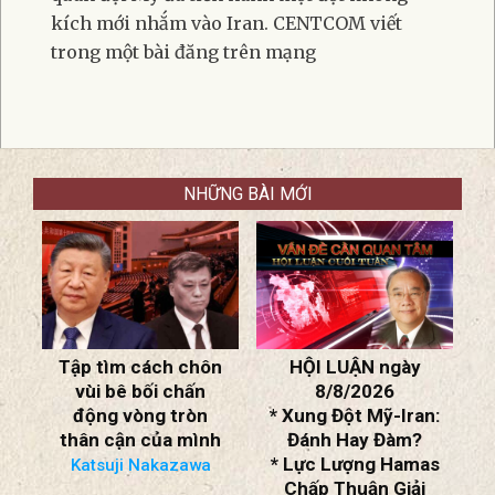
kích mới nhắm vào Iran. CENTCOM viết
trong một bài đăng trên mạng
NHỮNG BÀI MỚI
n
HỘI LUẬN ngày
Tại sao AI lại là một
8/8/2026
rủi ro đối với Đảng
* Xung Đột Mỹ-Iran:
Cộng sản Trung
h
Đánh Hay Đàm?
Quốc
* Lực Lượng Hamas
The Economist
Chấp Thuận Giải