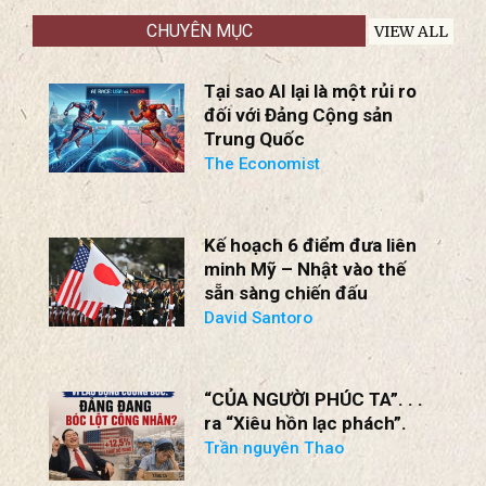
B
CHUYÊN MỤC
VIEW ALL
Tại sao AI lại là một rủi ro
đối với Đảng Cộng sản
Trung Quốc
The Economist
Kế hoạch 6 điểm đưa liên
minh Mỹ – Nhật vào thế
sẵn sàng chiến đấu
David Santoro
“CỦA NGƯỜI PHÚC TA”. . .
ra “Xiêu hồn lạc phách”.
Trần nguyên Thao