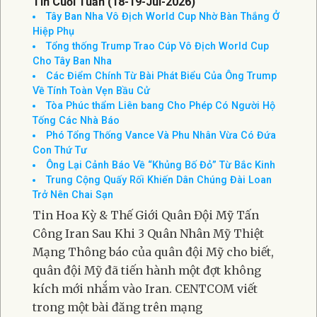
Tin Cuối Tuần (18-19-Jul-2026)
Tây Ban Nha Vô Địch World Cup Nhờ Bàn Thắng Ở
Hiệp Phụ
Tổng thống Trump Trao Cúp Vô Địch World Cup
Cho Tây Ban Nha
Các Điểm Chính Từ Bài Phát Biểu Của Ông Trump
Về Tính Toàn Vẹn Bầu Cử
Tòa Phúc thẩm Liên bang Cho Phép Có Người Hộ
Tống Các Nhà Báo
Phó Tổng Thống Vance Và Phu Nhân Vừa Có Đứa
Con Thứ Tư
Ông Lại Cảnh Báo Về “Khủng Bố Đỏ” Từ Bắc Kinh
Trung Cộng Quấy Rối Khiến Dân Chúng Đài Loan
Trở Nên Chai Sạn
Tin Hoa Kỳ & Thế Giới Quân Đội Mỹ Tấn
Công Iran Sau Khi 3 Quân Nhân Mỹ Thiệt
Mạng Thông báo của quân đội Mỹ cho biết,
quân đội Mỹ đã tiến hành một đợt không
kích mới nhắm vào Iran. CENTCOM viết
trong một bài đăng trên mạng