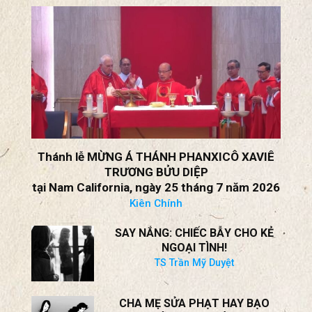
Thánh lễ MỪNG Á THÁNH PHANXICÔ XAVIÊ
TRƯƠNG BỬU DIỆP
tại Nam California, ngày 25 tháng 7 năm 2026
Kiên Chính
SAY NẮNG: CHIẾC BẪY CHO KẺ
NGOẠI TÌNH!
TS Trần Mỹ Duyệt
CHA MẸ SỬA PHẠT HAY BẠO