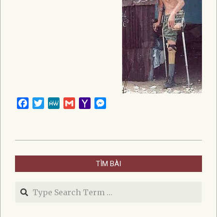
Facebook
Twitter
MeWe
Gmail
Yahoo
Messenger
Mail
2020-
08-
TÌM BÀI
04
Search