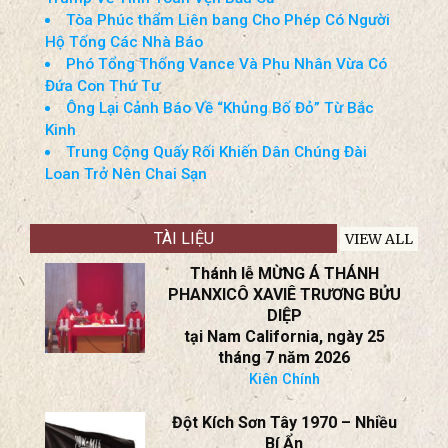
Tòa Phúc thẩm Liên bang Cho Phép Có Người
Hộ Tống Các Nhà Báo
Phó Tổng Thống Vance Và Phu Nhân Vừa Có
Đứa Con Thứ Tư
Ông Lại Cảnh Báo Về “Khủng Bố Đỏ” Từ Bắc
Kinh
Trung Cộng Quấy Rối Khiến Dân Chúng Đài
Loan Trở Nên Chai Sạn
TÀI LIỆU
VIEW ALL
Thánh lễ MỪNG Á THÁNH
PHANXICÔ XAVIÊ TRƯƠNG BỬU
DIỆP
tại Nam California, ngày 25
tháng 7 năm 2026
Kiên Chính
Đột Kích Sơn Tây 1970 – Nhiều
Bí Ẩn