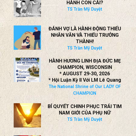
HÀNH CON CÁI?
TS Trần Mỹ Duyệt
ĐÁNH VỢ LÀ HÀNH ĐỘNG THIẾU
NHÂN VĂN VÀ THIẾU TRƯỞNG
THÀNH!
TS Trần Mỹ Duyệt
HÀNH HƯƠNG LINH ĐỊA ĐỨC MẸ
CHAMPION, WISCONSIN
* AUGUST 29-30, 2026
* Hội Luận Kỳ II Với LM Lê Quang
The National Shrine of Our LADY OF
CHAMPION
BÍ QUYẾT CHINH PHỤC TRÁI TIM
NAM GIỚI CỦA PHỤ NỮ
TS Trần Mỹ Duyệt