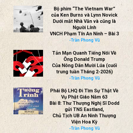
Bộ phim “The Vietnam War”
của Ken Burns và Lynn Novick
Dưới mắt Nhà Văn và cũng là
Người Lính
VNCH Phạm Tín An Ninh – Bài 3
-Trần Phong Vũ
Tản Mạn Quanh Tiếng Nói Về
Ông Donald Trump
Của Nông Dân Mười Lúa (cuối
trung tuần Tháng 2-2026)
-Trần Phong Vũ
Phái Bộ LHQ Đi Tìm Sự Thật Về
Vụ Phật Giáo Năm 63
Bài 8: Thư Thượng Nghị Sĩ Dodd
gửi TNS Eastland,
Chủ Tịch UB An Ninh Thượng
Viện Hoa Kỳ
-Trần Phong Vũ