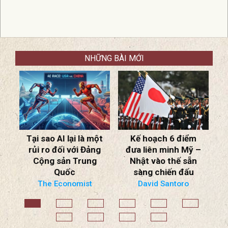
NHỮNG BÀI MỚI
ột
Kế hoạch 6 điểm
“CỦA NGƯỜI PHÚC
g
đưa liên minh Mỹ –
TA”. . . ra “Xiêu hồn
Nhật vào thế sẵn
lạc phách”.
sàng chiến đấu
Trần nguyên Thao
David Santoro
Đ