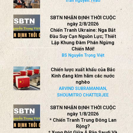
Trần nguyên Thao
SBTN NHẬN ĐỊNH THỜI CUỘC
ngày 2/8/2026
Chiến Tranh Ukraine: Nga Bắt
Đầu Suy Cạn Nguồn Lực; Thiết
Lập Khung Đàm Phán Ngừng
Chiến Mới!
BS Nguyễn Trọng Việt
Chiến lược xuất khẩu của Bắc
Kinh đang kìm hãm các nước
nghèo
ARVIND SUBRAMANIAN,
SHOUMITRO CHATTERJEE
SBTN NHẬN ĐỊNH THỜI CUỘC
ngày 1/8/2026
* Chiến Tranh Trung Đông Lan
Rộng?
* Xung Đột Giữa Ả Rập Saudi Và