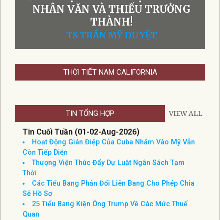
NHÂN VĂN VÀ THIẾU TRƯỞNG
THÀNH!
TS TRẦN MỸ DUYỆT
THỜI TIẾT NAM CALIFORNIA
TIN TỔNG HỢP
VIEW ALL
Tin Cuối Tuần (01-02-Aug-2026)
Hoạt Động Gián Điệp Của Cuba Nhắm Vào Mỹ Vẫn
Còn Tiếp Diễn
Thượng Viện Thúc Đẩy Dự Luật Ngân Sách Tạm
Thời
Các Tiểu Bang Phản Đối Liên Bang Cho Phép Chia
Sẻ Hồ Sơ
25 Tiểu Bang Kiện Ông Trump Về Các Mức Thuế
Quan