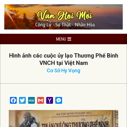
Skip
to
content
Primary
MENU
Navigation
Menu
Hình ảnh các cuộc ủy lạo Thương Phế Binh
VNCH tại Việt Nam
Cơ Sở Hy Vọng
Facebook
Twitter
MeWe
Gmail
Yahoo
Messenger
Mail