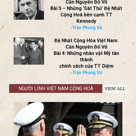
Căn Nguyên Đổ Vỡ
Bài 5 – Những ‘Sát Thủ’ Đệ Nhất
Cộng Hoà bên cạnh TT
Kennedy
-Trần Phong Vũ
Đệ Nhất Cộng Hòa Việt Nam:
Căn Nguyên Đổ Vỡ
Bài 4: Những nhân vật Mỹ tán
thành
chính sách của TT Diệm
-Trần Phong Vũ
NGƯỜI LÍNH VIỆT NAM CỘNG HOÀ
VIEW ALL