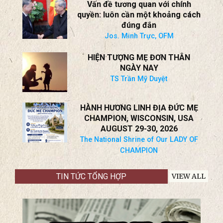
Vấn đề tương quan với chính
quyền: luôn cần một khoảng cách
đúng đắn
Jos. Minh Trực, OFM
HIỆN TƯỢNG MẸ ĐƠN THÂN
NGÀY NAY
TS Trần Mỹ Duyệt
HÀNH HƯƠNG LINH ĐỊA ĐỨC MẸ
CHAMPION, WISCONSIN, USA
AUGUST 29-30, 2026
The National Shrine of Our LADY OF
CHAMPION
TIN TỨC TỔNG HỢP
VIEW ALL