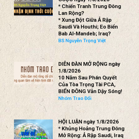
* Chiến Tranh Trung Đông
Lan Rộng?
* Xung Đột Giữa Ả Rập
Saudi Và Houthi; Eo Biển
Bab Al-Mandeb; Iraq?
BS Nguyễn Trọng Việt
DIỄN ĐÀN MỞ RỘNG ngày
1/8/2026
10 Năm Sau Phán Quyết
Của Tòa Trọng Tài PCA,
BIỂN ĐÔNG Vẫn Dậy Sóng!
Nhóm Trao Đổi
HỘI LUẬN ngày 1/8/2026
* Khủng Hoảng Trung Đông
Mở Rộng: Ả Rập Saudi, Iraq