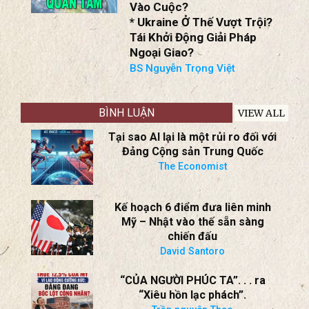
Vào Cuộc?
* Ukraine Ở Thế Vượt Trội?
Tái Khởi Động Giải Pháp
Ngoại Giao?
BS Nguyễn Trọng Việt
BÌNH LUẬN
VIEW ALL
Tại sao AI lại là một rủi ro đối với
Đảng Cộng sản Trung Quốc
The Economist
Kế hoạch 6 điểm đưa liên minh
Mỹ – Nhật vào thế sẵn sàng
chiến đấu
David Santoro
“CỦA NGƯỜI PHÚC TA”. . . ra
“Xiêu hồn lạc phách”.