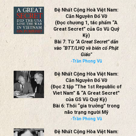
Đệ Nhất Cộng Hoà Việt Nam:
Căn Nguyên Đổ Vỡ
(Đọc chương 1, tác phẩm “A
Great Secret” của Gs Vũ Quý
Kỳ)
Bài 7: Từ
“A Great Secret” dẫn
vào “BTT/LHQ về biến cố Phật
Giáo”
-Trần Phong Vũ
Đệ Nhất Cộng Hòa Việt Nam:
Căn Nguyên Đổ Vỡ
(Đọc 2 tập “The 1st Republic of
Viet Nam” & “A Great Secret”
của GS Vũ Quý Kỳ)
Bài 6: Thói “gia trưởng” trong
não trạng người Mỹ
-Trần Phong Vũ
Đệ Nhất Cộng Hòa Việt Nam: