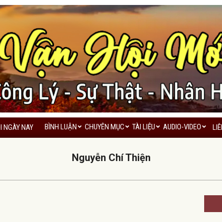
BÌNH LUẬN
CHUYÊN MỤC
TÀI LIỆU
AUDIO-VIDEO
I NGÀY NAY
LI
Primary
Navigation
Nguyễn Chí Thiện
Menu