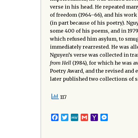
verse in his head. He repeated many
of freedom (1964–66), and his work 
(in part because of his poetry). Ng
some 400 of his poems, and in 1979 
which refused him asylum, to smug
immediately rearrested. He was allo
Nguyen’s verse was collected in tr
from Hell
(1984), for which he was a
Poetry Award, and the revised an
later published two collections of s
117
Facebook
Twitter
MeWe
Gmail
Yahoo
Messenger
Mail