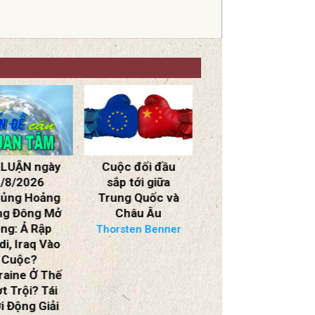
ộc đối đầu
SBTN NHẬN
SBTN NHẬN
ắp tới giữa
ĐỊNH THỜI
ĐỊNH THỜI
ung Quốc và
CUỘC ngày
CUỘC ngày
Châu Âu
26/07/2026
25/07/2026
Hội Nghị Cấp
Xung Đột Mỹ-
rsten Benner
Ngoại Trưởng
Iran Gia Tăng
ASEAN Tại
Cường Độ: Chiến
Philippines Và
Tranh Tổng Lực
Trung Cộng Gây
Lan Rộng Toàn
Hấn Tại Bãi Cỏ
Khu Vực?