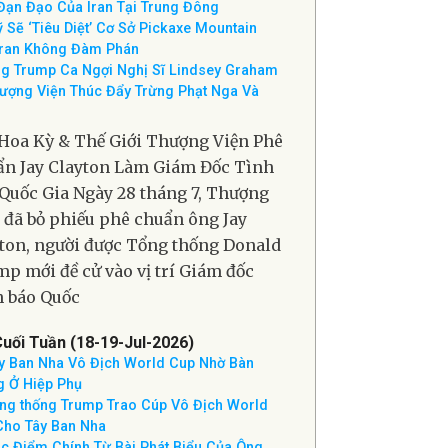
ượng Viện Phê Chuẩn Jay Clayton Làm
 Đốc Tình Báo Quốc Gia
 Đánh Chặn Cuộc Tấn Công Bằng Hỏa
Đạn Đạo Của Iran Tại Trung Đông
 Sẽ ‘Tiêu Diệt’ Cơ Sở Pickaxe Mountain
Iran Không Đàm Phán
g Trump Ca Ngợi Nghị Sĩ Lindsey Graham
ượng Viện Thúc Đẩy Trừng Phạt Nga Và
Hoa Kỳ & Thế Giới Thượng Viện Phê
n Jay Clayton Làm Giám Đốc Tình
Quốc Gia Ngày 28 tháng 7, Thượng
 đã bỏ phiếu phê chuẩn ông Jay
ton, người được Tổng thống Donald
p mới đề cử vào vị trí Giám đốc
 báo Quốc
Cuối Tuần (18-19-Jul-2026)
y Ban Nha Vô Địch World Cup Nhờ Bàn