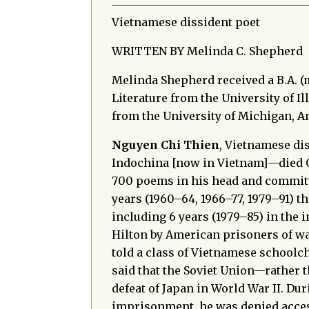
Vietnamese dissident poet
WRITTEN BY Melinda C. Shepherd
Melinda Shepherd received a B.A. (
Literature from the University of Il
from the University of Michigan, 
Nguyen Chi Thien
, Vietnamese dis
Indochina [now in Vietnam]—died Oc
700 poems in his head and commit
years (1960–64, 1966–77, 1979–91) t
including 6 years (1979–85) in the
Hilton by American prisoners of war
told a class of Vietnamese schoolc
said that the Soviet Union—rather 
defeat of Japan in World War II. Dur
imprisonment, he was denied acces