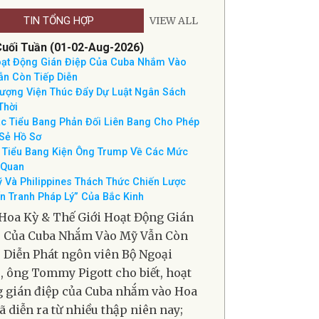
THỜI TIẾT NAM CALIFORNIA
TIN TỔNG HỢP
VIEW ALL
Cuối Tuần (01-02-Aug-2026)
ạt Động Gián Điệp Của Cuba Nhắm Vào
n Còn Tiếp Diễn
ượng Viện Thúc Đẩy Dự Luật Ngân Sách
Thời
c Tiểu Bang Phản Đối Liên Bang Cho Phép
Sẻ Hồ Sơ
 Tiểu Bang Kiện Ông Trump Về Các Mức
 Quan
 Và Philippines Thách Thức Chiến Lược
n Tranh Pháp Lý” Của Bắc Kinh
Hoa Kỳ & Thế Giới Hoạt Động Gián
p Của Cuba Nhắm Vào Mỹ Vẫn Còn
 Diễn Phát ngôn viên Bộ Ngoại