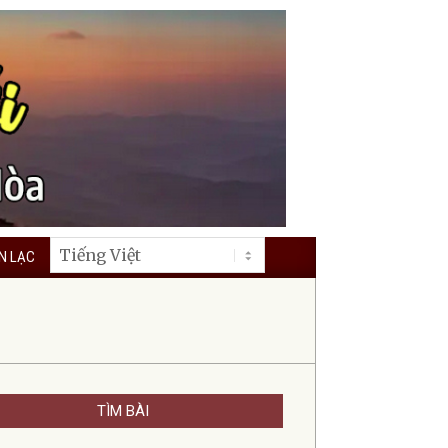
ÊN LẠC
TÌM BÀI