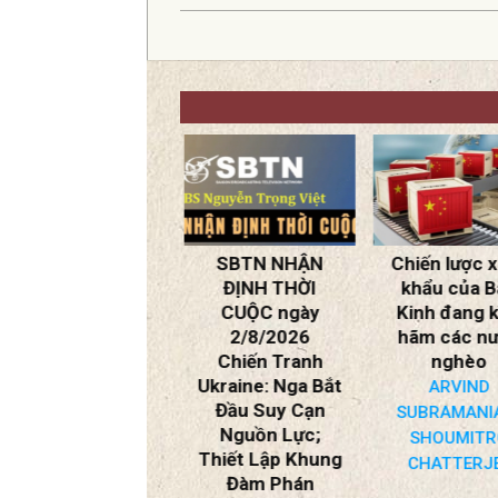
2020-
07-
11
SBTN NHẬN
Chiến lược xuất
SBTN NH
ĐỊNH THỜI
khẩu của Bắc
ĐỊNH TH
CUỘC ngày
Kinh đang kìm
CUỘC ng
2/8/2026
hãm các nước
1/8/202
Chiến Tranh
nghèo
* Chiến Tr
Ukraine: Nga Bắt
Trung Đông
ARVIND
Đầu Suy Cạn
Rộng?
SUBRAMANIAN,
Nguồn Lực;
* Xung Đột 
SHOUMITRO
Thiết Lập Khung
Ả Rập Saud
CHATTERJEE
Đàm Phán
Houthi; Eo 