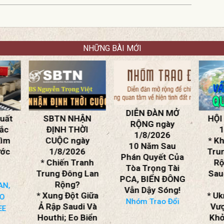
NHỮNG BÀI MỚI
DIỄN ĐÀN MỞ
ẬN
HỘI LUẬN ngày
Cu
RỘNG ngày
ỜI
1/8/2026
s
1/8/2026
ày
* Khủng Hoảng
Tr
10 Năm Sau
6
Trung Đông Mở
Phán Quyết Của
anh
Rộng: Ả Rập
Tho
Tòa Trọng Tài
 Lan
Saudi, Iraq Vào
PCA, BIỂN ĐÔNG
Cuộc?
Vẫn Dậy Sóng!
Giữa
* Ukraine Ở Thế
Nhóm Trao Đổi
i Và
Vượt Trội? Tái
Biển
Khởi Động Giải