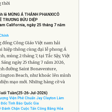
, ông Tommy Pigott cho biết, hoạt
 gián điệp của Cuba nhắm vào Hoa
ã diễn ra từ nhiều thập niên nay;
 thời
nh lễ MỪNG Á THÁNH PHANXICÔ
Ê TRƯƠNG BỬU DIỆP
Nam California, ngày 25 tháng 7 năm
Chính
 đồng Công Giáo Việt nam hải
i hiệp thông cùng đại lễ phong Á
h, mùng 2 tháng 7, tại Tắc Sậy, Việt
Sáng ngày 25 tháng 7 năm 2026,
h đường Saint Bonaventure,
ington Beach, như khoác lên mình
diện mạo mới. Những hàng cờ và
Cuối Tuần(25-26-Jul-2026)