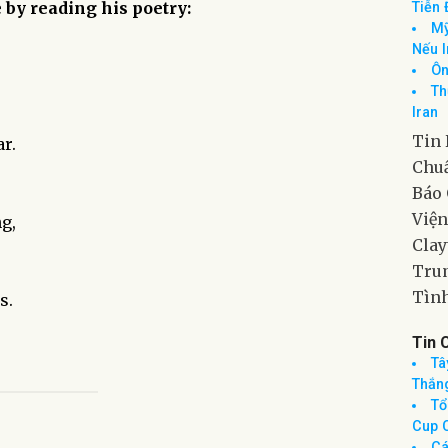
 by reading his poetry:
Th
Giám
Mỹ
Tiễn 
Mỹ
Nếu 
ar.
Ôn
Th
Iran
Tin 
g,
Chuẩ
Báo 
Viện
s.
Clay
Trum
Tình
Tin 
Tâ