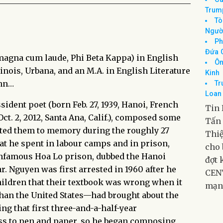
Thắn
Tổ
Cup 
Cá
Trum
magna cum laude, Phi Beta Kappa) in English
Tò
Ngườ
linois, Urbana, and an M.A. in English Literature
Ph
Ann…
Đứa 
Ôn
sident poet (born Feb. 27, 1939, Hanoi, French
Kinh
t. 2, 2012, Santa Ana, Calif.), composed some
Tr
ted them to memory during the roughly 27
Loan 
hat he spent in labour camps and in prison,
Tin 
 infamous Hoa Lo prison, dubbed the Hanoi
Tấn 
. Nguyen was first arrested in 1960 after he
Thiệ
hildren that their textbook was wrong when it
cho 
than the United States—had brought about the
đợt 
ing that first three-and-a-half-year
CENT
s to pen and paper, so he began composing