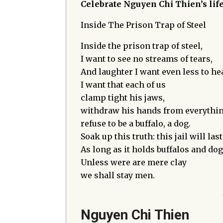
Celebrate Nguyen Chi Thien’s life
Inside The Prison Trap of Steel
Inside the prison trap of steel,
I want to see no streams of tears,
And laughter I want even less to he
I want that each of us
clamp tight his jaws,
withdraw his hands from everythin
refuse to be a buffalo, a dog.
Soak up this truth: this jail will last
As long as it holds buffalos and dog
Unless were are mere clay
we shall stay men.
Nguyen Chi Thien