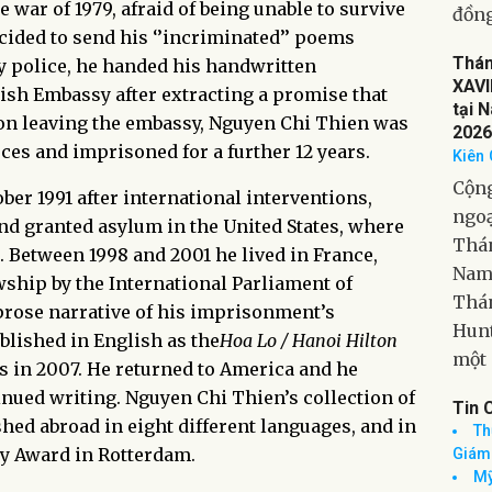
 war of 1979, afraid of being unable to survive
Giao
cided to send his ‘’incriminated’’ poems
động
ity police, he handed his handwritten
Kỳ đ
tish Embassy after extracting a promise that
đồng
n leaving the embassy, Nguyen Chi Thien was
Thá
ces and imprisoned for a further 12 years.
XAVI
tại 
er 1991 after international interventions,
2026
d granted asylum in the United States, where
Kiên 
. Between 1998 and 2001 he lived in France,
Cộng
ship by the International Parliament of
ngoạ
 prose narrative of his imprisonment’s
Thán
blished in English as the
Hoa Lo / Hanoi Hilton
Nam 
es in 2007. He returned to America and he
Thán
inued writing. Nguyen Chi Thien’s collection of
Hunt
shed abroad in eight different languages, and in
một 
ry Award in Rotterdam.
Tin 