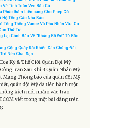
g Ở Hiệp Phụ
ng thống Trump Trao Cúp Vô Địch World
Cho Tây Ban Nha
c Điểm Chính Từ Bài Phát Biểu Của Ông
p Về Tính Toàn Vẹn Bầu Cử
a Phúc thẩm Liên bang Cho Phép Có
i Hộ Tống Các Nhà Báo
ó Tổng Thống Vance Và Phu Nhân Vừa Có
Con Thứ Tư
g Lại Cảnh Báo Về “Khủng Bố Đỏ” Từ Bắc
ung Cộng Quấy Rối Khiến Dân Chúng Đài
Trở Nên Chai Sạn
Hoa Kỳ & Thế Giới Quân Đội Mỹ
Công Iran Sau Khi 3 Quân Nhân Mỹ
t Mạng Thông báo của quân đội Mỹ
biết, quân đội Mỹ đã tiến hành một
không kích mới nhắm vào Iran.
COM viết trong một bài đăng trên