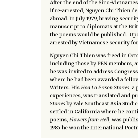
After the end of the Sino-Vietnamese
if re-arrested, Nguyen Chi Thien de
abroad. In July 1979, braving secur
manuscript to diplomats at the Bri
the poems would be published. Upo
arrested by Vietnamese security for
Nguyen Chi Thien was freed in Octob
including those by PEN members, an
he was invited to address Congress
where he had been awarded a fellow
Writers. His
Hoa Lo Prison Stories
, a
experiences, was translated and pu
Stories
by Yale Southeast Asia Studi
settled in California where he cont
poems,
Flowers from Hell
, was publi
1985 he won the International Poet