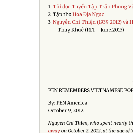
Tôi đọc Tuyển Tập Trần Phong V
Tập thơ
Hoa Địa Ngục
Nguyễn Chí Thiện (1939-2012) và 
– Thuỵ Khuê (RFI – June.2013)
T HAY BẠO HÀNH CON
PEN REMEMBERS VIETNAMESE POE
By: PEN America
October 9, 2012
Nguyen Chi Thien, who spent nearly th
away
on October 2, 2012, at the age of