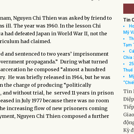
CHAMPION
etnam, Nguyen Chi Thien was asked by friend to
s ill. The year was 1960. In the lesson Chi
a had defeated Japan in World War II, not the
rriculum had claimed.
Tin 
Ho
d and sentenced to two years’ imprisonment
Mỹ Vẫ
government propaganda.” During what turned
Th
Tạm 
incarceration he composed “almost a hundred
Cá
 He was briefly released in 1964, but he was
Chia 
n the charge of producing “politically
25
 and without trial, he served 11 years in prison
Thuế
Mỹ
eased in July 1977 because there was no room
“Chiế
the increasing flow of new prisoners coming
Tin 
yment, Nguyen Chi Thien composed a further
Điệ
Tiếp