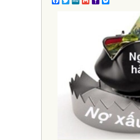
Facebook
Twitter
MeWe
Gmail
Yahoo
Messenger
Mail
T HAY BẠO HÀNH CON