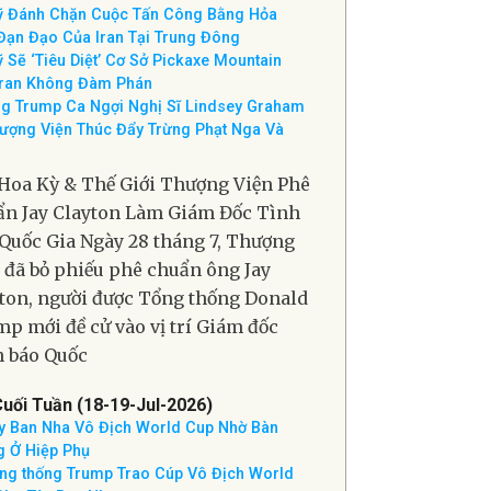
Cuối Tuần(25-26-Jul-2026)
ượng Viện Phê Chuẩn Jay Clayton Làm
 Đốc Tình Báo Quốc Gia
 Đánh Chặn Cuộc Tấn Công Bằng Hỏa
Đạn Đạo Của Iran Tại Trung Đông
 Sẽ ‘Tiêu Diệt’ Cơ Sở Pickaxe Mountain
Iran Không Đàm Phán
g Trump Ca Ngợi Nghị Sĩ Lindsey Graham
ượng Viện Thúc Đẩy Trừng Phạt Nga Và
Hoa Kỳ & Thế Giới Thượng Viện Phê
n Jay Clayton Làm Giám Đốc Tình
Quốc Gia Ngày 28 tháng 7, Thượng
 đã bỏ phiếu phê chuẩn ông Jay
ton, người được Tổng thống Donald
p mới đề cử vào vị trí Giám đốc
 báo Quốc
Cuối Tuần (18-19-Jul-2026)