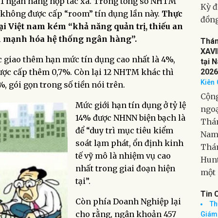
1 ngân hàng hợp tác xã. Trong tổng số NHTM
Tiếp
 không được cấp “room” tín dụng lần này.
Thực
Giao
ại Việt nam kém “khả năng quản trị, thiếu an
động
h mạnh hóa hệ thống ngân hàng”.
Kỳ đ
đồng
 giao thêm hạn mức tín dụng cao nhất là 4%,
ược cấp thêm 0,7%. Còn lại 12 NHTM khác thì
Thá
%, gói gọn trong số tiền nói trên.
XAVI
tại 
Mức giới hạn tín dụng ở tỷ lệ
2026
14% được NHNN biện bạch là
Kiên 
để “duy trì mục tiêu kiểm
Cộng
soát lạm phát, ổn định kinh
ngoạ
tế vỹ mô là nhiệm vụ cao
Thán
nhất trong giai đoạn hiện
Nam 
tại”.
Thán
Hunt
Còn phía Doanh Nghiệp lại
một 
cho rằng, ngân khoản 457