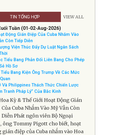
THỜI TIẾT NAM CALIFORNIA
TIN TỔNG HỢP
VIEW ALL
Cuối Tuần (01-02-Aug-2026)
ạt Động Gián Điệp Của Cuba Nhắm Vào
n Còn Tiếp Diễn
ượng Viện Thúc Đẩy Dự Luật Ngân Sách
Thời
c Tiểu Bang Phản Đối Liên Bang Cho Phép
Sẻ Hồ Sơ
 Tiểu Bang Kiện Ông Trump Về Các Mức
 Quan
 Và Philippines Thách Thức Chiến Lược
n Tranh Pháp Lý” Của Bắc Kinh
Hoa Kỳ & Thế Giới Hoạt Động Gián
p Của Cuba Nhắm Vào Mỹ Vẫn Còn