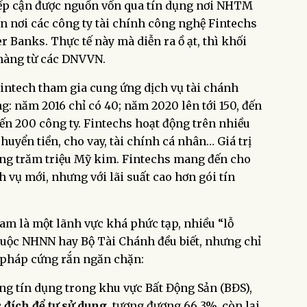
p cận được nguồn vốn qua tín dụng nơi NHTM
n nơi các công ty tài chính công nghệ Fintechs
 Banks. Thực tế này mà diễn ra ồ ạt, thì khối
àng từ các DNVVN.
Fintech tham gia cung ứng dịch vụ tài chánh
ng: năm 2016 chỉ có 40; năm 2020 lên tới 150, đến
ến 200 công ty. Fintechs hoạt động trên nhiều
huyển tiền, cho vay, tài chính cá nhân… Giá trị
àng trăm triệu Mỹ kim. Fintechs mang đến cho
 vụ mới, nhưng với lãi suất cao hơn gói tín
Nam là một lãnh vực khá phức tạp, nhiều “lỗ
huộc NHNN hay Bộ Tài Chánh đều biết, nhưng chỉ
 pháp cứng rắn ngăn chặn:
đồng tín dụng trong khu vực Bất Động Sản (BĐS),
 đích để tự sử dụng
, tương đương 66,3%, còn lại