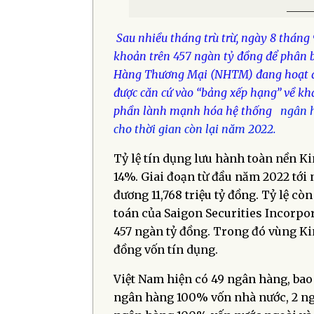
_____
Sau nhiều tháng trù trừ, ngày 8 thá
khoản trên 457 ngàn tỷ đồng để phân b
Hàng Thương Mại (NHTM) đang hoạt độ
được căn cứ vào “bảng xếp hạng” về kh
phần lành mạnh hóa hệ thống
ngân 
cho thời gian còn lại năm 2022.
Tỷ lệ tín dụng lưu hành toàn nền K
14%. Giai đoạn từ đầu năm 2022 tới 
đương 11,768 triệu tỷ đồng. Tỷ lệ cò
toán của Saigon Securities Incorpor
457 ngàn tỷ đồng. Trong đó vùng K
đồng vốn tín dụng.
Việt Nam hiện có 49 ngân hàng, ba
ngân hàng 100% vốn nhà nước, 2 ng