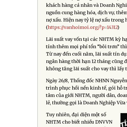
khách hàng cá nhân và Doanh Nghiệp
nguồn cung hàng hóa, dịch vụ; thêm
nợ xấu. Hiện nay tỷ lệ nợ xấu trong
(
https://vanhoimoi.org/?p=14312
)
Lãi suất vay vốn tại các NHTM kỳ hạ
tính thêm mọi phí tổn “bôi trơn” t
Từ nay đến cuối năm, lãi suất tín dụ
ngân hàng thời hạn 12 tháng cũng 
không tăng lãi suất cho vay thì lấy t
Ngày 26/8, Thống đốc NHNN Nguyễn 
trình phục hồi nền kinh tế, gói hỗ 
tâm của giới NHTM, người dân, doan
lẻ, thường gọi là Doanh Nghiệp Vừa
Tuy nhiên, đại diện một số
NHTM cho biết nhiều DNVVN