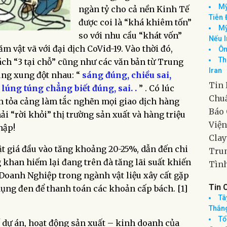
ngàn tỷ cho cả nền Kinh Tế
Tin 
được coi là “khá khiêm tốn”
Th
so với nhu cầu “khát vốn”
Giám
Mỹ
 vật vã với đại dịch CoVid-19. Vào thời đó,
Tiễn 
ch “3 tại chỗ” cũng như các văn bản từ Trung
Mỹ
ng xung đột nhau: “
sáng đúng, chiều sai,
Nếu 
úng túng chẳng biết đúng, sai. .
” . Có lúc
Ôn
Th
n tỏa cảng làm tắc nghẽn mọi giao dịch hàng
Iran
i “rời khỏi” thị trường sản xuất và hàng triệu
Tin 
hập!
Chuẩ
t giá đầu vào tăng khoảng 20-25%, dẫn đến chi
Báo 
 khan hiếm lại đang trên đà tăng lãi suất khiến
Viện
Doanh Nghiệp trong ngành vật liệu xây cất gặp
Clay
dụng đen để thanh toán các khoản cấp bách. [1]
Trum
Tình
 dự án, hoạt động sản xuất – kinh doanh của
Tin 