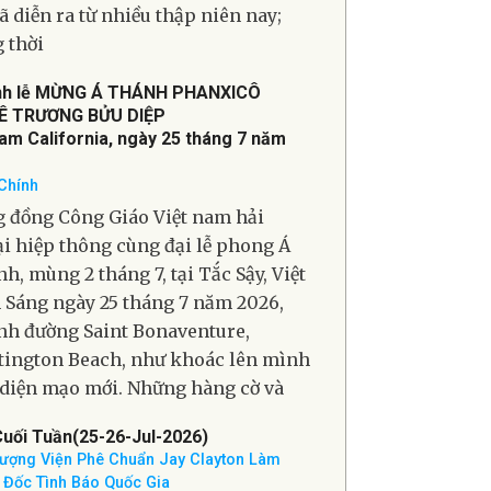
 Diễn Phát ngôn viên Bộ Ngoại
, ông Tommy Pigott cho biết, hoạt
 gián điệp của Cuba nhắm vào Hoa
ã diễn ra từ nhiều thập niên nay;
 thời
nh lễ MỪNG Á THÁNH PHANXICÔ
Ê TRƯƠNG BỬU DIỆP
Nam California, ngày 25 tháng 7 năm
Chính
 đồng Công Giáo Việt nam hải
i hiệp thông cùng đại lễ phong Á
h, mùng 2 tháng 7, tại Tắc Sậy, Việt
Sáng ngày 25 tháng 7 năm 2026,
h đường Saint Bonaventure,
ington Beach, như khoác lên mình
diện mạo mới. Những hàng cờ và