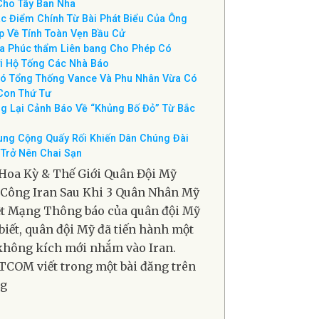
y Ban Nha Vô Địch World Cup Nhờ Bàn
g Ở Hiệp Phụ
ng thống Trump Trao Cúp Vô Địch World
Cho Tây Ban Nha
c Điểm Chính Từ Bài Phát Biểu Của Ông
p Về Tính Toàn Vẹn Bầu Cử
a Phúc thẩm Liên bang Cho Phép Có
i Hộ Tống Các Nhà Báo
ó Tổng Thống Vance Và Phu Nhân Vừa Có
Con Thứ Tư
g Lại Cảnh Báo Về “Khủng Bố Đỏ” Từ Bắc
ung Cộng Quấy Rối Khiến Dân Chúng Đài
Trở Nên Chai Sạn
Hoa Kỳ & Thế Giới Quân Đội Mỹ
Công Iran Sau Khi 3 Quân Nhân Mỹ
t Mạng Thông báo của quân đội Mỹ
biết, quân đội Mỹ đã tiến hành một
không kích mới nhắm vào Iran.