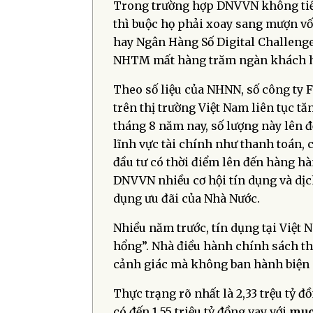
Trong trường hợp DNVVN không tiế
thì buộc họ phải xoay sang mượn vố
hay Ngân Hàng Số Digital Challenger
NHTM mất hàng trăm ngàn khách h
Theo số liệu của NHNN, số công ty 
trên thị trường Việt Nam liên tục tă
tháng 8 năm nay, số lượng này lên đ
lĩnh vực tài chính như thanh toán, c
đầu tư có thời điểm lên đến hàng h
DNVVN nhiều cơ hội tín dụng và dịch
dụng ưu đãi của Nhà Nước.
Nhiều năm trước, tín dụng tại Việt 
hổng”. Nhà điều hành chính sách t
cảnh giác mà không ban hành biện
Thực trạng rõ nhất là 2,33 trệu tỷ 
có đến 1,55 triệu tỷ đồng vay với
mục