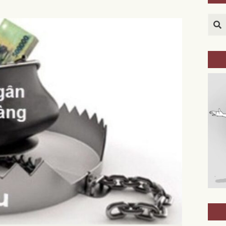
Sea
BÍ QUYẾT C
GIỚI CỦA P
TS TRẦN MỸ 
HÀNH HƯƠNG LINH ĐỊA ĐỨC MẸ
CHAMPION, WISCONSIN
* AUGUST 29-30, 2026
* HỘI LUẬN KỲ II VỚI LM LÊ QUANG