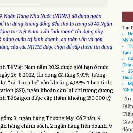
THE NATIONAL SHRINE OF OUR LADY OF
____________________
CHAMPION
ng 9, Ngân Hàng Nhà Nước (NHNN) đã dùng ngân
ổ tín dụng không đồng đều cho 15 trong số 49 Ngân
ng tại Việt Nam. Lần “nới room” tín dụng này
ả năng quản trị kinh doanh, an toàn vốn và góp
hàng của các NHTM được chọn để cấp thêm tín dụng
Tin 
Ho
Mỹ Vẫ
inh Tế Việt Nam năm 2022 được giới hạn ở mức
Th
ngày 26-8-2022, tín dụng đã tăng 9,91%, tương
Tạm 
Cá
n lại “rất hạn chế” vào khoảng 4,09%. Theo tính
Chia 
ation (SSI), ngân khoản còn lại chỉ tương đương
25
inh Tế Saigon được cấp thêm khoảng 150.000 tỷ
Thuế
Mỹ
“Chiế
o gồm: 31 ngân hàng Thương Mại Cổ Phần, 4
Tin 
ân hàng chính sách, 2 ngân hàng liên doanh, 9
Điệ