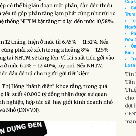
 có thể bị gián đoạn một phần, dẫn đến thiếu
Tâ
Thắn
 yếu tố góp phần tăng lạm phát cũng như rủi ro
Tổ
 hệ thống NHTM bật tăng trở lại đến mức 10,58%.
Cup 
Cá
Trum
n 12 tháng, hiện ở mức từ 6.45% – 11.52%. Nếu
Tò
hì cũng phải xê xích trong khoảng 8% – 12.5%.
Ngườ
Ph
ng tại NHTM sẽ tăng lên. Vì lãi suất tiền gởi vào
Đứa 
đã ở mức 6.2% – 12.40%, tùy nơi. Nếu NHTM
Ôn
iền đâu để trả cho người gởi tiết kiệm.
Kinh
Tr
Thị Hồng “hãnh diện” khoe rằng, trong quá
Loan 
trợ lãi suất 40.000 tỷ đồng nhận được sự quan
Tin 
h nghiệp, hợp tác xã, hay giới kinh doanh nhỏ
Tấn 
 và Nhỏ (DNVVN).
Thiệ
cho 
đợt 