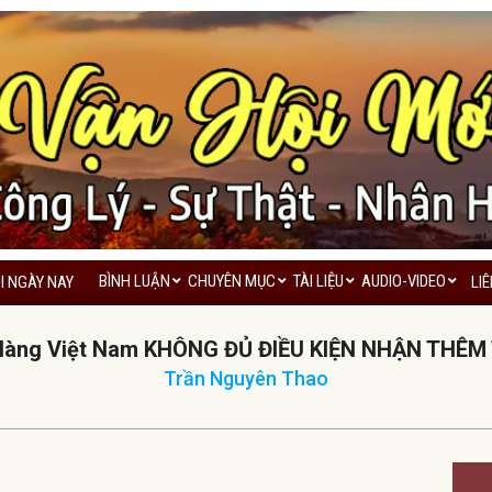
BÌNH LUẬN
CHUYÊN MỤC
TÀI LIỆU
AUDIO-VIDEO
I NGÀY NAY
LI
Primary
Navigation
Hàng Việt Nam KHÔNG ĐỦ ĐIỀU KIỆN NHẬN THÊM
Menu
Trần Nguyên Thao