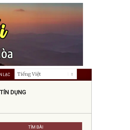
ÊN LẠC
 TÍN DỤNG
TÌM BÀI