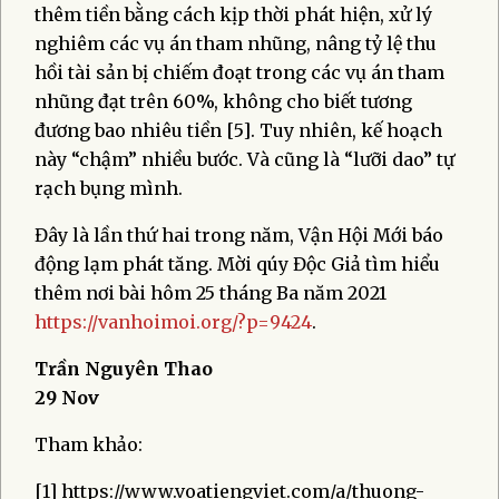
thêm tiền bằng cách kịp thời phát hiện, xử lý
nghiêm các vụ án tham nhũng, nâng tỷ lệ thu
hồi tài sản bị chiếm đoạt trong các vụ án tham
nhũng đạt trên 60%, không cho biết tương
đương bao nhiêu tiền [5]. Tuy nhiên, kế hoạch
này “chậm” nhiều bước. Và cũng là “lưỡi dao” tự
rạch bụng mình.
Đây là lần thứ hai trong năm, Vận Hội Mới báo
động lạm phát tăng. Mời qúy Độc Giả tìm hiểu
thêm nơi bài hôm 25 tháng Ba năm 2021
https://vanhoimoi.org/?p=9424
.
Trần Nguyên Thao
29 Nov
Tham khảo:
[1] https://www.voatiengviet.com/a/thuong-