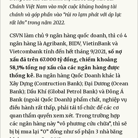
Chánh Việt Nam vào một cuộc khủng hoảng tài
chánh và góp phần vào “rủi ro lạm phát với áp lực
rất lớn” trong năm 2022.
CSVN làm chủ 9 ngân hàng quốc doanh, thì có 4
ngân hàng là Agribank, BIDV, VietinBank và
Vietcombank tính đến hết tháng 9/2021,
số nợ
xấu đã
trên 67.000 tỷ đồng,
chiếm khoảng
58,1% tổng nợ xấu của các ngân hàng được
thống kê.
Ba ngân hàng Quốc Doanh khác là
Xây Dựng (Contruction Bank); Đại Dương (Ocean
Bank); Dầu Khí (Global Petrol Bank) và Đông Á
Bank (ngoài Quốc Doanh) phẩm chất, nghiệp vụ
điều hành rất thấp, phải tái tổ chức để các cơ
quan thẩm quyền xem xét. Trong trường hợp
các ngân hàng này “vô phương cứu chữa”, thì sẽ
bị bị mua lại “0” đồng như số phận 3 nhà băng