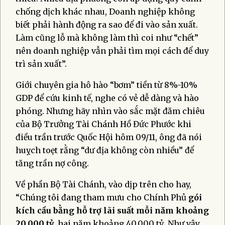
chống dịch khác nhau, Doanh nghiệp không
biết phải hành động ra sao để đi vào sản xuất.
Làm cũng lỗ mà không làm thì coi như “chết”
nên doanh nghiệp vẫn phải tìm mọi cách để duy
trì sản xuất”.
Giới chuyên gia hô hào “bơm” tiền từ 8%-10%
GDP để cứu kinh tế, nghe có vẻ dễ dàng và hào
phóng. Nhưng hãy nhìn vào sắc mặt đăm chiêu
của Bộ Trưởng Tài Chánh Hồ Đức Phước khi
điều trần trước Quốc Hội hôm 09/11, ông đã nói
huỵch toẹt rằng “dư địa không còn nhiều” để
tăng trần nợ công.
Về phần Bộ Tài Chánh, vào dịp trên cho hay,
“Chúng tôi đang tham mưu cho Chính Phủ
gói
kích cầu bằng hỗ trợ lãi suất mỗi năm khoảng
20.000 tỷ,
hai năm khoảng 40.000 tỷ. Như vậy,