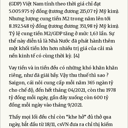
(GDP) Việt Nam tính theo thời giá chỉ đạt
5.005.975 tỷ đồng (tương đương 215,07 tỷ Mỹ kim).
Nhưng lượng cung tiền M2 trong năm lên tới
8.192.548 tỷ đồng (tương đương 351,98 tỷ Mỹ kim).
Tỷ lệ cung tiền M2/GDP tăng ở mức 1,63 lần. Sự
thể này diễn tả là Nhà Nước đã phát hành thêm
một khối tiền lớn hơn nhiều trị giá của cải mà
nền kinh tế có cùng thời kỳ. [4]
Vay tiền và in tiền đều có những khó khăn khăn
riêng, như đã giãi bầy. Vậy thu thuế thì sao ?
Saigon, cái nôi cung cấp mỗi năm 365 ngàn tỷ
cho chế độ, đến hết tháng 04/2021, còn thu 1978
tỷ đồng mỗi ngày, gần đây xuống còn 600 tỷ
đồng mỗi ngày vào tháng 9/2021.
Thấy mọi lối đều chỉ còn “khe hở” đủ thở qua
ngày, bắt đầu từ 18/11, csVN đưa ra chỉ thị kiếm