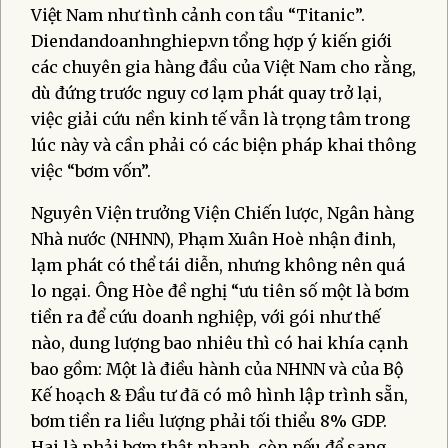
Việt Nam như tình cảnh con tầu “Titanic”.
Diendandoanhnghiep.vn tổng hợp ý kiến giới
các chuyên gia hàng đầu của Việt Nam cho rằng,
dù đứng trước nguy cơ lạm phát quay trở lại,
việc giải cứu nền kinh tế vẫn là trọng tâm trong
lúc này và cần phải có các biện pháp khai thông
việc “bơm vốn”.
Nguyên Viện trưởng Viện Chiến lược, Ngân hàng
Nhà nước (NHNN), Phạm Xuân Hoè nhận đinh,
lạm phát có thể tái diễn, nhưng không nên quá
lo ngại. Ông Hòe đề nghị “ưu tiên số một là bơm
tiền ra để cứu doanh nghiệp, với gói như thế
nào, dung lượng bao nhiêu thì có hai khía cạnh
bao gồm: Một là điều hành của NHNN và của Bộ
Kế hoạch & Đầu tư đã có mô hình lập trình sẵn,
bơm tiền ra liều lượng phải tối thiểu 8% GDP.
Hai là phải bơm thật nhanh, còn nếu để sang