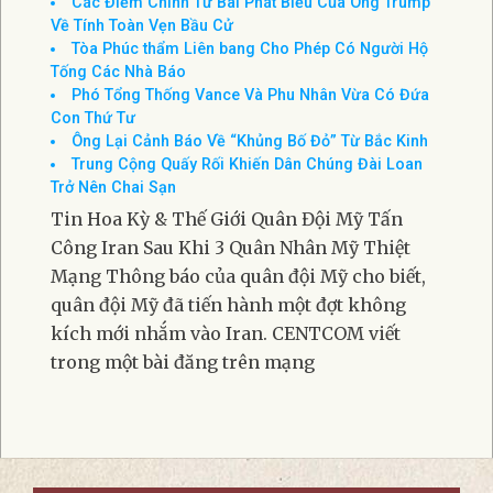
Các Điểm Chính Từ Bài Phát Biểu Của Ông Trump
Về Tính Toàn Vẹn Bầu Cử
Tòa Phúc thẩm Liên bang Cho Phép Có Người Hộ
Tống Các Nhà Báo
Phó Tổng Thống Vance Và Phu Nhân Vừa Có Đứa
Con Thứ Tư
Ông Lại Cảnh Báo Về “Khủng Bố Đỏ” Từ Bắc Kinh
Trung Cộng Quấy Rối Khiến Dân Chúng Đài Loan
Trở Nên Chai Sạn
Tin Hoa Kỳ & Thế Giới Quân Đội Mỹ Tấn
Công Iran Sau Khi 3 Quân Nhân Mỹ Thiệt
Mạng Thông báo của quân đội Mỹ cho biết,
quân đội Mỹ đã tiến hành một đợt không
kích mới nhắm vào Iran. CENTCOM viết
trong một bài đăng trên mạng