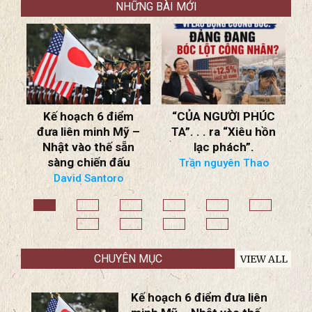
NHỮNG BÀI MỚI
“CỦA NGƯỜI PHÚC
SBTN NHẬN ĐỊNH
–
TA”. . . ra “Xiêu hồn
THỜI CUỘC ngày
lạc phách”.
2/8/2026
Chiến Tranh
Trần nguyên Thao
Ukraine: Nga Bắt
Đầu Suy Cạn Nguồn
Lực; Thiết Lập
Khung Đàm Phán
Ngừng Chiến Mới!
BS Nguyễn Trọng Việt