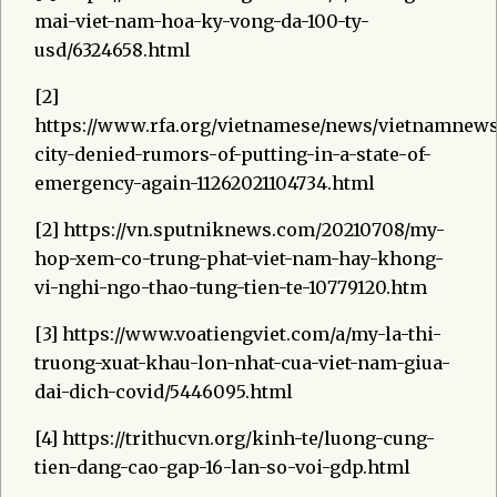
mai-viet-nam-hoa-ky-vong-da-100-ty-
usd/6324658.html
[2]
https://www.rfa.org/vietnamese/news/vietnamnew
city-denied-rumors-of-putting-in-a-state-of-
emergency-again-11262021104734.html
[2] https://vn.sputniknews.com/20210708/my-
hop-xem-co-trung-phat-viet-nam-hay-khong-
vi-nghi-ngo-thao-tung-tien-te-10779120.htm
[3] https://www.voatiengviet.com/a/my-la-thi-
truong-xuat-khau-lon-nhat-cua-viet-nam-giua-
dai-dich-covid/5446095.html
[4] https://trithucvn.org/kinh-te/luong-cung-
tien-dang-cao-gap-16-lan-so-voi-gdp.html