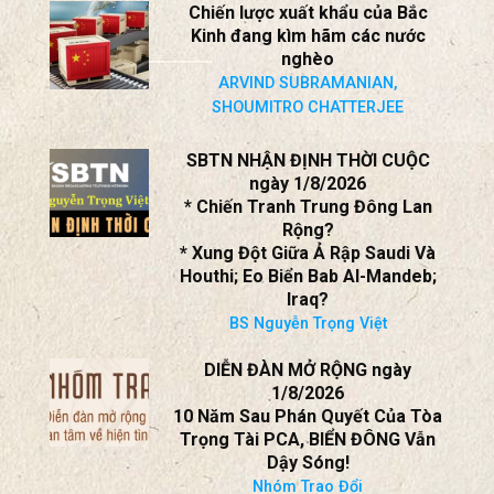
Đầu Suy Cạn Nguồn Lực; Thiết
Lập Khung Đàm Phán Ngừng
Chiến Mới!
BS Nguyễn Trọng Việt
Chiến lược xuất khẩu của Bắc
Kinh đang kìm hãm các nước
nghèo
ARVIND SUBRAMANIAN,
SHOUMITRO CHATTERJEE
SBTN NHẬN ĐỊNH THỜI CUỘC
ngày 1/8/2026
* Chiến Tranh Trung Đông Lan
Rộng?
* Xung Đột Giữa Ả Rập Saudi Và
Houthi; Eo Biển Bab Al-Mandeb;
Iraq?
BS Nguyễn Trọng Việt
DIỄN ĐÀN MỞ RỘNG ngày