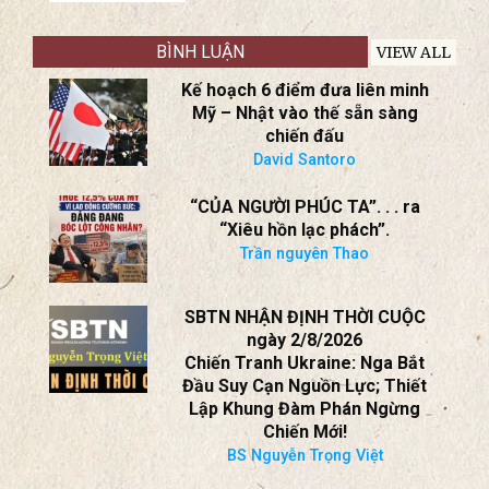
Cuộc đối đầu sắp tới giữa
Trung Quốc và Châu Âu
Thorsten Benner
BÌNH LUẬN
VIEW ALL
Kế hoạch 6 điểm đưa liên minh
Mỹ – Nhật vào thế sẵn sàng
chiến đấu
David Santoro
“CỦA NGƯỜI PHÚC TA”. . . ra
“Xiêu hồn lạc phách”.
Trần nguyên Thao
SBTN NHẬN ĐỊNH THỜI CUỘC
ngày 2/8/2026
Chiến Tranh Ukraine: Nga Bắt