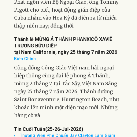
Phát ngôn viên Bộ Ngoại Giao, ông Tommy
Pigott cho biết, hoạt động gián điệp của
Cuba nhắm vào Hoa Kỳ đã diễn ra từ nhiều
thập niên nay; đồng thời
Thánh lễ MỪNG Á THÁNH PHANXICÔ XAVIÊ
TRƯƠNG BỬU DIỆP
tại Nam California, ngày 25 tháng 7 năm 2026
Kiên Chính
Cộng đồng Công Giáo Việt nam hải ngoại
hiệp thông cùng đại lễ phong Á Thánh,
mùng 2 tháng 7, tại Tắc Sậy, Việt Nam Sáng
ngày 25 tháng 7 năm 2026, Thánh đường
Saint Bonaventure, Huntington Beach, như
khoác lên mình một diện mạo mới. Những
hàng cờ và
Tin Cuối Tuần(25-26-Jul-2026)
Thượng Viện Phê Chuẩn Jay Clayton Làm Giám