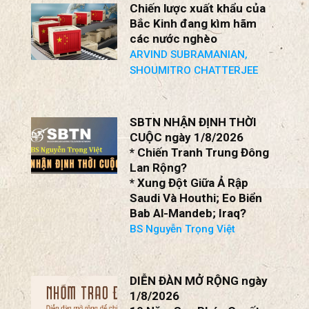
Lực; Thiết Lập Khung Đàm
Phán Ngừng Chiến Mới!
BS Nguyễn Trọng Việt
Chiến lược xuất khẩu của
Bắc Kinh đang kìm hãm
các nước nghèo
ARVIND SUBRAMANIAN,
SHOUMITRO CHATTERJEE
SBTN NHẬN ĐỊNH THỜI
CUỘC ngày 1/8/2026
* Chiến Tranh Trung Đông
Lan Rộng?
* Xung Đột Giữa Ả Rập
Saudi Và Houthi; Eo Biển
Bab Al-Mandeb; Iraq?
BS Nguyễn Trọng Việt