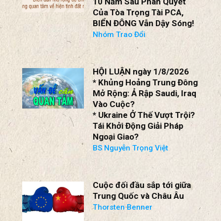
DIỄN ĐÀN MỞ RỘNG ngày
1/8/2026
10 Năm Sau Phán Quyết
Của Tòa Trọng Tài PCA,
BIỂN ĐÔNG Vẫn Dậy Sóng!
Nhóm Trao Đổi
HỘI LUẬN ngày 1/8/2026
* Khủng Hoảng Trung Đông
Mở Rộng: Ả Rập Saudi, Iraq
Vào Cuộc?
* Ukraine Ở Thế Vượt Trội?
Tái Khởi Động Giải Pháp
Ngoại Giao?
BS Nguyễn Trọng Việt