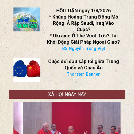
1/8/2026
10 Năm Sau Phán Quyết Của Tòa
Trọng Tài PCA, BIỂN ĐÔNG Vẫn
Dậy Sóng!
Nhóm Trao Đổi
HỘI LUẬN ngày 1/8/2026
* Khủng Hoảng Trung Đông Mở
Rộng: Ả Rập Saudi, Iraq Vào
Cuộc?
* Ukraine Ở Thế Vượt Trội? Tái
Khởi Động Giải Pháp Ngoại Giao?
BS Nguyễn Trọng Việt
Cuộc đối đầu sắp tới giữa Trung
Quốc và Châu Âu
Thorsten Benner
XÃ HỘI NGÀY NAY