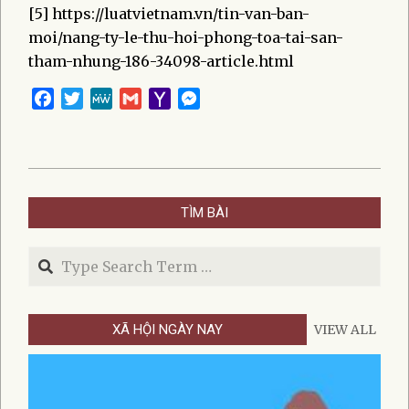
[5] https://luatvietnam.vn/tin-van-ban-
moi/nang-ty-le-thu-hoi-phong-toa-tai-san-
tham-nhung-186-34098-article.html
Facebook
Twitter
MeWe
Gmail
Yahoo
Messenger
Mail
2021-
11-
TÌM BÀI
30
Search
XÃ HỘI NGÀY NAY
VIEW ALL