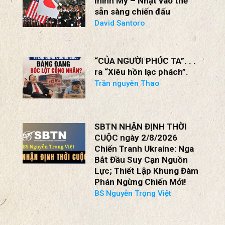
CHUYÊN MỤC
VIEW ALL
Kế hoạch 6 điểm đưa liên
minh Mỹ – Nhật vào thế
sẵn sàng chiến đấu
David Santoro
“CỦA NGƯỜI PHÚC TA”. . .
ra “Xiêu hồn lạc phách”.
Trần nguyên Thao
SBTN NHẬN ĐỊNH THỜI
CUỘC ngày 2/8/2026
Chiến Tranh Ukraine: Nga
Bắt Đầu Suy Cạn Nguồn