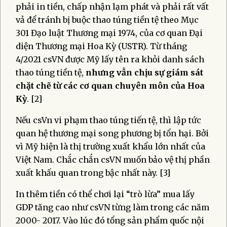
phải in tiền, chấp nhận lạm phát và phải rất vất
vả để tránh bị buộc thao túng tiền tệ theo Mục
301 Đạo luật Thương mại 1974, của cơ quan Đại
diện Thương mại Hoa Kỳ (USTR). Từ tháng
4/2021 csVN được Mỹ lấy tên ra khỏi danh sách
thao túng tiền tệ,
nhưng vẫn chịu sự giám sát
chặt chẽ từ các cơ quan chuyên môn của Hoa
Kỳ
. [2]
Nếu csVn vi phạm thao túng tiến tệ, thì lập tức
quan hệ thương mại song phương bị tổn hại. Bởi
vì Mỹ hiện là thị trường xuất khẩu lớn nhất của
Việt Nam. Chắc chắn csVN muốn bảo vệ thị phần
xuất khấu quan trong bậc nhất này. [3]
In thêm tiền có thể chơi lại “trò lừa” mua lấy
GDP tăng cao như csVN từng làm trong các năm
2000- 2017. Vào lúc đó tổng sản phẩm quốc nội