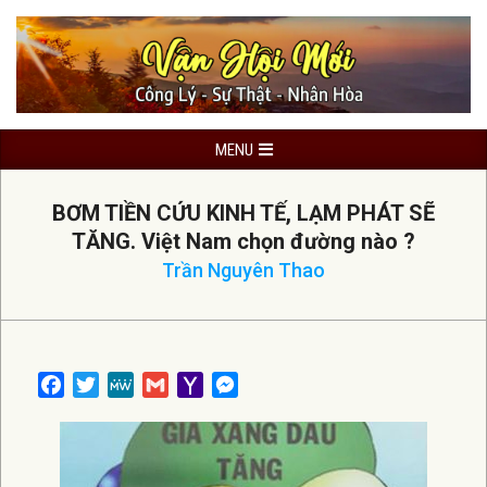
Skip
to
content
Primary
MENU
Navigation
Menu
BƠM TIỀN CỨU KINH TẾ, LẠM PHÁT SẼ
TĂNG. Việt Nam chọn đường nào ?
Trần Nguyên Thao
Facebook
Twitter
MeWe
Gmail
Yahoo
Messenger
Mail