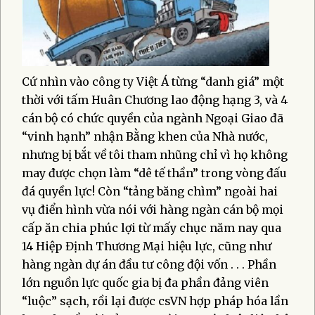
Cứ nhìn vào công ty Việt Á từng “danh giá” một
thời với tấm Huân Chương lao động hạng 3, và 4
cán bộ có chức quyền của ngành Ngoại Giao đã
“vinh hạnh” nhận Bằng khen của Nhà nước,
nhưng bị bắt về tôi tham nhũng chỉ vì họ không
may được chọn làm “dê tế thần” trong vòng đấu
đá quyền lực! Còn “tảng băng chìm” ngoài hai
vụ điển hình vừa nói với hàng ngàn cán bộ mọi
cấp ăn chia phúc lợi từ mấy chục năm nay qua
14 Hiệp Định Thương Mại hiệu lực, cũng như
hàng ngàn dự án đầu tư công đội vốn . . . Phần
lớn nguồn lực quốc gia bị đa phần đảng viên
“luộc” sạch, rồi lại được csVN hợp pháp hóa lần