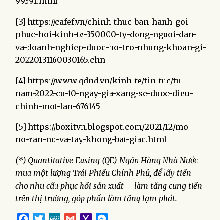
99391.html
[3] https://cafef.vn/chinh-thuc-ban-hanh-goi-
phuc-hoi-kinh-te-350000-ty-dong-nguoi-dan-
va-doanh-nghiep-duoc-ho-tro-nhung-khoan-gi-
20220131160030165.chn
[4] https://www.qdnd.vn/kinh-te/tin-tuc/tu-
nam-2022-cu-10-ngay-gia-xang-se-duoc-dieu-
chinh-mot-lan-676145
[5] https://boxitvn.blogspot.com/2021/12/mo-
no-ran-no-va-tay-khong-bat-giac.html
(*) Quantitative Easing (QE) Ngân Hàng Nhà Nước
mua một lượng Trái Phiếu Chính Phủ, để lấy tiền
cho nhu cầu phục hồi sản xuất – làm tăng cung tiền
trên thị trường, góp phần làm tăng lạm phát.
Facebook
Twitter
MeWe
Gmail
Yahoo
Messenger