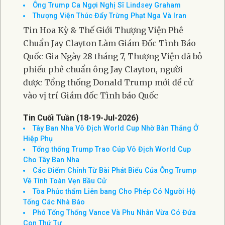
Ông Trump Ca Ngợi Nghị Sĩ Lindsey Graham
Thượng Viện Thúc Đẩy Trừng Phạt Nga Và Iran
Tin Hoa Kỳ & Thế Giới Thượng Viện Phê
Chuẩn Jay Clayton Làm Giám Đốc Tình Báo
Quốc Gia Ngày 28 tháng 7, Thượng Viện đã bỏ
phiếu phê chuẩn ông Jay Clayton, người
được Tổng thống Donald Trump mới đề cử
vào vị trí Giám đốc Tình báo Quốc
Tin Cuối Tuần (18-19-Jul-2026)
Tây Ban Nha Vô Địch World Cup Nhờ Bàn Thắng Ở
Hiệp Phụ
Tổng thống Trump Trao Cúp Vô Địch World Cup
Cho Tây Ban Nha
Các Điểm Chính Từ Bài Phát Biểu Của Ông Trump
Về Tính Toàn Vẹn Bầu Cử
Tòa Phúc thẩm Liên bang Cho Phép Có Người Hộ
Tống Các Nhà Báo
Phó Tổng Thống Vance Và Phu Nhân Vừa Có Đứa
Con Thứ Tư