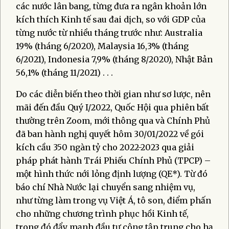
các nước lân bang, từng đưa ra ngân khoản lớn
kích thích Kinh tế sau đai dịch, so với GDP của
từng nước từ nhiều tháng trước như: Australia
19% (tháng 6/2020), Malaysia 16,3% (tháng
6/2021), Indonesia 7,9% (tháng 8/2020), Nhật Bản
56,1% (tháng 11/2021) . . .
Do các diễn biến theo thời gian như sơ lược, nên
mãi đến đầu Quý I/2022, Quốc Hội qua phiên bất
thường trên Zoom, mới thông qua và Chính Phủ
đã ban hành nghị quyết hôm 30/01/2022 về gói
kích cầu 350 ngàn tỷ cho 2022-2023 qua giải
pháp phát hành Trái Phiếu Chính Phủ (TPCP) –
một hình thức nới lỏng định lượng (QE*). Từ đó
báo chí Nhà Nước lại chuyển sang nhiệm vụ,
như từng làm trong vụ Việt Á, tô son, điểm phấn
cho những chương trình phục hồi Kinh tế,
trong đó đẩy mạnh đầu tư công tập trung cho hạ