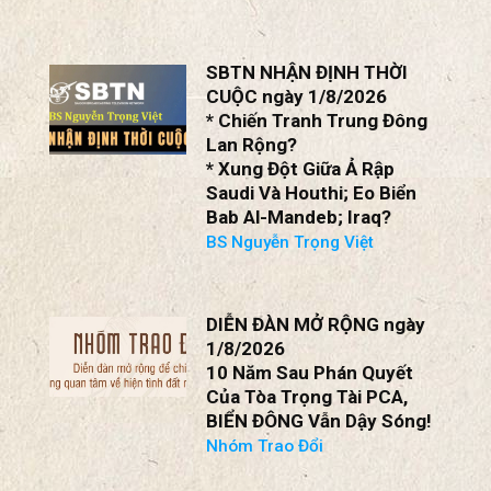
SBTN NHẬN ĐỊNH THỜI
CUỘC ngày 1/8/2026
* Chiến Tranh Trung Đông
Lan Rộng?
* Xung Đột Giữa Ả Rập
Saudi Và Houthi; Eo Biển
Bab Al-Mandeb; Iraq?
BS Nguyễn Trọng Việt
DIỄN ĐÀN MỞ RỘNG ngày
1/8/2026
10 Năm Sau Phán Quyết
Của Tòa Trọng Tài PCA,
BIỂN ĐÔNG Vẫn Dậy Sóng!
Nhóm Trao Đổi