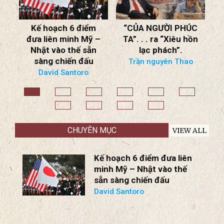
H
Kế hoạch 6 điểm
“CỦA NGƯỜI PHÚC
đưa liên minh Mỹ –
TA”. . . ra “Xiêu hồn
Nhật vào thế sẵn
lạc phách”.
n
sàng chiến đấu
Trần nguyên Thao
ộ:
David Santoro
g
Đ
n
ệt
B
CHUYÊN MỤC
VIEW ALL
Kế hoạch 6 điểm đưa liên
minh Mỹ – Nhật vào thế
sẵn sàng chiến đấu
David Santoro