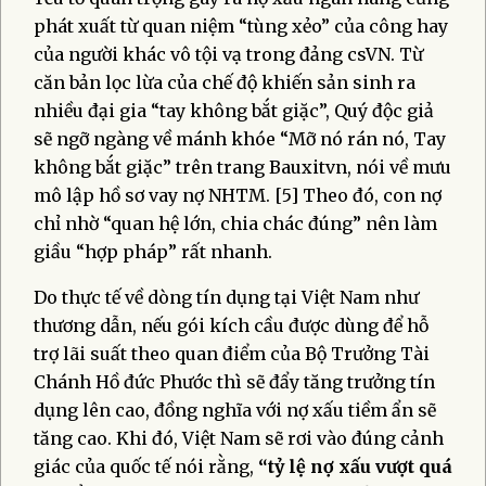
phát xuất từ quan niệm “tùng xẻo” của công hay
của người khác vô tội vạ trong đảng csVN. Từ
căn bản lọc lừa của chế độ khiến sản sinh ra
nhiều đại gia “tay không bắt giặc”, Quý độc giả
sẽ ngỡ ngàng về mánh khóe “Mỡ nó rán nó, Tay
không bắt giặc” trên trang Bauxitvn, nói về mưu
mô lập hồ sơ vay nợ NHTM. [5] Theo đó, con nợ
chỉ nhờ “quan hệ lớn, chia chác đúng” nên làm
giầu “hợp pháp” rất nhanh.
Do thực tế về dòng tín dụng tại Việt Nam như
thương dẫn, nếu gói kích cầu được dùng để hỗ
trợ lãi suất theo quan điểm của Bộ Trưởng Tài
Chánh Hồ đức Phước thì sẽ đẩy tăng trưởng tín
dụng lên cao, đồng nghĩa với nợ xấu tiềm ẩn sẽ
tăng cao. Khi đó, Việt Nam sẽ rơi vào đúng cảnh
giác của quốc tế nói rằng,
“tỷ lệ nợ xấu vượt quá