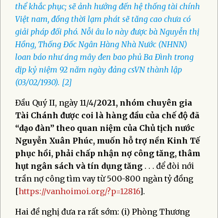
thể khắc phục; sẽ ảnh hưởng đến hệ thống tài chính
Việt nam, đồng thời
lạm phát sẽ tăng cao chưa có
giải pháp đối phó. Nỗi âu lo này được bà Nguyễn thị
Hồng, Thống Đốc Ngân Hàng Nhà Nước (NHNN)
loan báo như áng mây đen bao phủ Ba Đình trong
dịp kỷ niệm 92 năm ngày đảng csVN thành lập
(03/02/1930). [2]
Đầu Quý II, ngày 11/4
/2021, nhóm chuyên gia
Tài Chánh được coi là hàng đầu của chế độ đã
“dạo đàn” theo quan niệm của Chủ tịch nước
Nguyễn Xuân Phúc, muốn hỗ trợ nền Kinh Tế
phục hồi, phải chấp nhận nợ công tăng, thâm
hụt ngân sách và tín dụng tăng
. . . để đòi nới
trần nợ công tìm vay từ 500-800 ngàn tỷ đồng
[
https://vanhoimoi.org/?p=12816
].
Hai đề nghị đưa ra rất sớm: (i) Phòng Thương