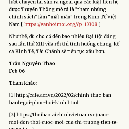
lượt chuyển tài sản ra ngoài qua các luật liên hệ
được Truyền Thông mô tả là “tham nhũng
chính sách” làm “mất máu” trong Kinh Tế Việt
Nam [
https://vanhoimoi.org/?p=13308
]
Như thế, dù cho có đến bao nhiêu Đại Hội đảng
sau lần thứ XIII vừa rồi thì tình huống chung, kể
cả Kinh Tế, Tài Chánh sẽ tiếp tục xấu hơn.
Trần Nguyên Thao
Feb 06
Tham khảo:
[1] http://cafe.acr.vn/2022/02/chinh-thuc-ban-
hanh-goi-phuc-hoi-kinh.html
[2] https://thoibaotaichinhvietnam.vn/nam-
moi-don-thoi-cuoc-moi-cua-thi-truong-tien-te-