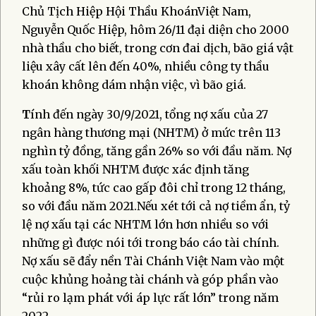
Chủ Tịch Hiệp Hội Thầu KhoánViệt Nam,
Nguyễn Quốc Hiệp, hôm 26/11 đại diện cho 2000
nhà thầu cho biết, trong cơn đai dịch, bão giá vật
liệu xây cất lên đến 40%, nhiều công ty thầu
khoán không dám nhận việc, vì bão giá.
T
ính đến ngày 30/9/2021, tổng nợ xấu của 27
ngân hàng thương mại (NHTM) ở mức trên 113
nghìn tỷ đồng, tăng gần 26% so với đầu năm. Nợ
xấu toàn khối NHTM được xác định tăng
khoảng 8%, tức cao gấp đôi chỉ trong 12 tháng,
so với đầu năm 2021.Nếu xét tới cả nợ tiềm ẩn, tỷ
lệ nợ xấu tại các NHTM lớn hơn nhiều so với
những gì được nói tới trong báo cáo tài chính.
Nợ xấu sẽ đẩy nền Tài Chánh Việt Nam vào một
cuộc khủng hoảng tài chánh và góp phần vào
“rủi ro lạm phát với áp lực rất lớn” trong năm
2022.