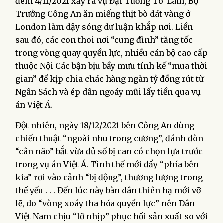
đêm 4/11/2021 xẩy ra vụ Đại Tướng Tô-Lâm, Bộ
Trưởng Công An ăn miếng thịt bò dát vàng ở
London làm dậy sóng dư luận khắp nơi. Liền
sau đó, các con thoi nơi “cung đình” tăng tốc
trong vòng quay quyền lực, nhiều cán bộ cao cấp
thuộc Nội Các bận bịu bầy mưu tính kế “mua thời
gian” để kịp chia chác hàng ngàn tỷ đồng rút từ
Ngân Sách và ép dân ngoáy mũi lấy tiền qua vụ
án Việt Á.
Đột nhiên, ngày 18/12/2021 bên Công An dùng
chiến thuật “ngoài nhu trong cương”, đánh đòn
“cân não” bắt vừa đủ số bị can có chọn lựa trước
trong vụ án Việt Á. Tình thế mới đẩy “phía bên
kia” rơi vào cảnh “bị động”, thương lượng trong
thế yếu . . . Đến lúc này bàn dân thiên hạ mới vỡ
lẽ, do “vòng xoáy tha hóa quyền lực” nên Dân
Việt Nam chịu “lỡ nhịp” phục hồi sản xuất so với