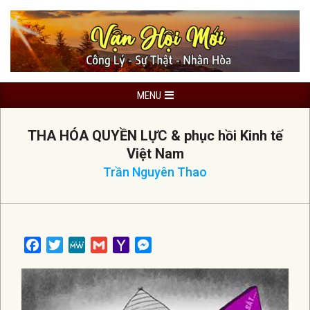
Skip
to
content
Primary
MENU
Navigation
Menu
THA HÓA QUYỀN LỰC & phục hồi Kinh tế
Việt Nam
Trần Nguyên Thao
Facebook
Twitter
MeWe
Gmail
Yahoo
Messenger
Mail