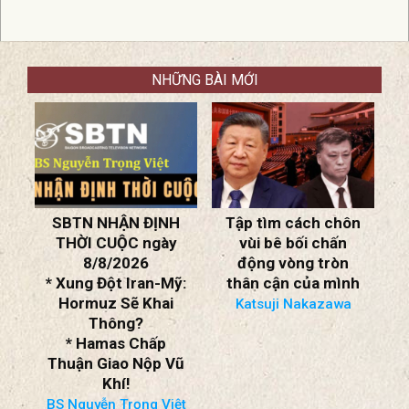
NHỮNG BÀI MỚI
H
Tập tìm cách chôn
HỘI LUẬN ngày
T
vùi bê bối chấn
8/8/2026
động vòng tròn
* Xung Đột Mỹ-Iran:
ỹ:
thân cận của mình
Đánh Hay Đàm?
* Lực Lượng Hamas
Katsuji Nakazawa
Chấp Thuận Giải
Giáp!
ũ
* Nhà Nước Độc Tài
Quân Phiệt Miến
Điện Nhượng Bộ?
ệt