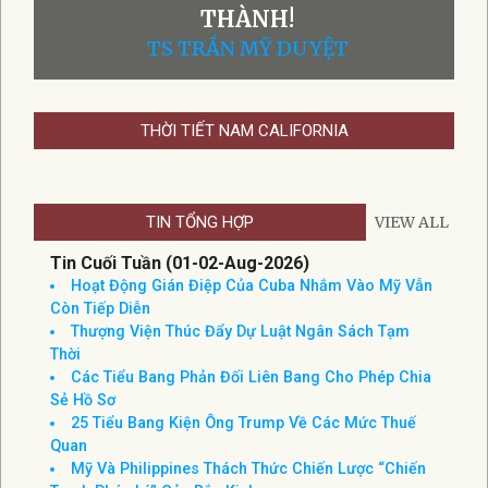
THÀNH!
TS TRẦN MỸ DUYỆT
THỜI TIẾT NAM CALIFORNIA
TIN TỔNG HỢP
VIEW ALL
Tin Cuối Tuần (01-02-Aug-2026)
Hoạt Động Gián Điệp Của Cuba Nhắm Vào Mỹ Vẫn
Còn Tiếp Diễn
Thượng Viện Thúc Đẩy Dự Luật Ngân Sách Tạm
Thời
Các Tiểu Bang Phản Đối Liên Bang Cho Phép Chia
Sẻ Hồ Sơ
25 Tiểu Bang Kiện Ông Trump Về Các Mức Thuế
Quan
Mỹ Và Philippines Thách Thức Chiến Lược “Chiến