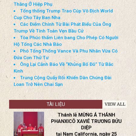
Tin Cuối Tuần (18-19-Jul-2026)
Tây Ban Nha Vô Địch World Cup Nhờ Bàn
Thắng Ở Hiệp Phụ
Tổng thống Trump Trao Cúp Vô Địch World
Cup Cho Tây Ban Nha
Các Điểm Chính Từ Bài Phát Biểu Của Ông
Trump Về Tính Toàn Vẹn Bầu Cử
Tòa Phúc thẩm Liên bang Cho Phép Có Người
Hộ Tống Các Nhà Báo
Phó Tổng Thống Vance Và Phu Nhân Vừa Có
Đứa Con Thứ Tư
Ông Lại Cảnh Báo Về “Khủng Bố Đỏ” Từ Bắc
Kinh
Trung Cộng Quấy Rối Khiến Dân Chúng Đài
Loan Trở Nên Chai Sạn
TÀI LIỆU
VIEW ALL