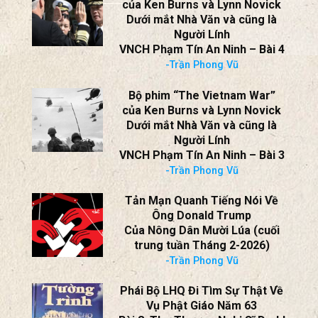
Đang Chọn Lọc Sự Thật?
-Trần Phong Vũ
Bộ phim “The Vietnam War”
của Ken Burns và Lynn Novick
Dưới mắt Nhà Văn và cũng là
Người Lính
VNCH Phạm Tín An Ninh – Bài 4
-Trần Phong Vũ
Bộ phim “The Vietnam War”
của Ken Burns và Lynn Novick
Dưới mắt Nhà Văn và cũng là
Người Lính
VNCH Phạm Tín An Ninh – Bài 3
-Trần Phong Vũ
Tản Mạn Quanh Tiếng Nói Về
Ông Donald Trump
Của Nông Dân Mười Lúa (cuối
trung tuần Tháng 2-2026)