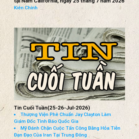
Thánh lễ MỪNG Á THÁNH PHANXICÔ XAVIÊ
TRƯƠNG BỬU DIỆP
tại Nam California, ngày 25 tháng 7 năm 2026
Kiên Chính
Tin Cuối Tuần(25-26-Jul-2026)