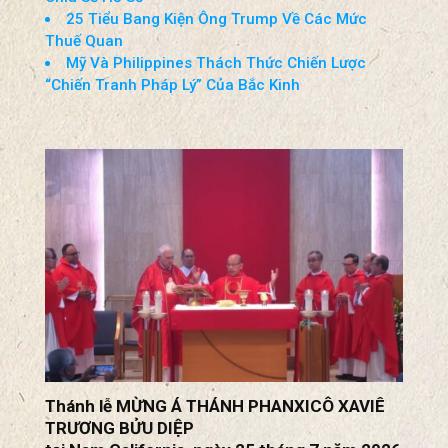
Thượng Viện Thúc Đẩy Dự Luật Ngân Sách
Tạm Thời
Các Tiểu Bang Phản Đối Liên Bang Cho Phép
Chia Sẻ Hồ Sơ
25 Tiểu Bang Kiện Ông Trump Về Các Mức
Thuế Quan
Mỹ Và Philippines Thách Thức Chiến Lược
“Chiến Tranh Pháp Lý” Của Bắc Kinh