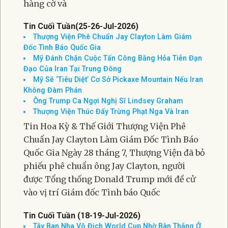
hàng cờ và
Tin Cuối Tuần(25-26-Jul-2026)
Thượng Viện Phê Chuẩn Jay Clayton Làm Giám
Đốc Tình Báo Quốc Gia
Mỹ Đánh Chặn Cuộc Tấn Công Bằng Hỏa Tiễn Đạn
Đạo Của Iran Tại Trung Đông
Mỹ Sẽ ‘Tiêu Diệt’ Cơ Sở Pickaxe Mountain Nếu Iran
Không Đàm Phán
Ông Trump Ca Ngợi Nghị Sĩ Lindsey Graham
Thượng Viện Thúc Đẩy Trừng Phạt Nga Và Iran
Tin Hoa Kỳ & Thế Giới Thượng Viện Phê
Chuẩn Jay Clayton Làm Giám Đốc Tình Báo
Quốc Gia Ngày 28 tháng 7, Thượng Viện đã bỏ
phiếu phê chuẩn ông Jay Clayton, người
được Tổng thống Donald Trump mới đề cử
vào vị trí Giám đốc Tình báo Quốc
Tin Cuối Tuần (18-19-Jul-2026)
Tây Ban Nha Vô Địch World Cup Nhờ Bàn Thắng Ở