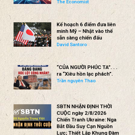
Tại sao AI lại là một rủi ro
đối với Đảng Cộng sản
Trung Quốc
The Economist
Kế hoạch 6 điểm đưa liên
minh Mỹ – Nhật vào thế
sẵn sàng chiến đấu
David Santoro
“CỦA NGƯỜI PHÚC TA”. . .
ra “Xiêu hồn lạc phách”.
Trần nguyên Thao
SBTN NHẬN ĐỊNH THỜI