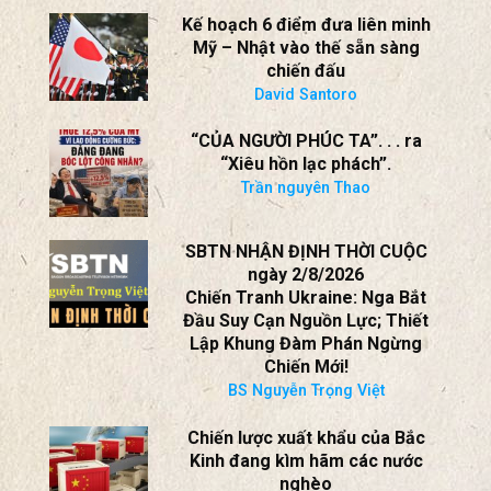
Tại sao AI lại là một rủi ro đối với
Đảng Cộng sản Trung Quốc
The Economist
Kế hoạch 6 điểm đưa liên minh
Mỹ – Nhật vào thế sẵn sàng
chiến đấu
David Santoro
“CỦA NGƯỜI PHÚC TA”. . . ra
“Xiêu hồn lạc phách”.
Trần nguyên Thao
SBTN NHẬN ĐỊNH THỜI CUỘC
ngày 2/8/2026
Chiến Tranh Ukraine: Nga Bắt
Đầu Suy Cạn Nguồn Lực; Thiết
Lập Khung Đàm Phán Ngừng
Chiến Mới!
BS Nguyễn Trọng Việt