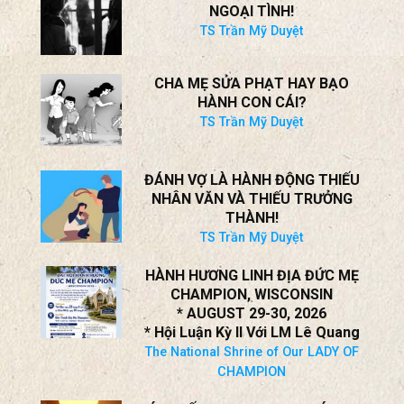
tại Nam California, ngày 25 tháng 7 năm 2026
Kiên Chính
SAY NẮNG: CHIẾC BẪY CHO KẺ
NGOẠI TÌNH!
TS Trần Mỹ Duyệt
CHA MẸ SỬA PHẠT HAY BẠO
HÀNH CON CÁI?
TS Trần Mỹ Duyệt
ĐÁNH VỢ LÀ HÀNH ĐỘNG THIẾU
NHÂN VĂN VÀ THIẾU TRƯỞNG
THÀNH!
TS Trần Mỹ Duyệt
HÀNH HƯƠNG LINH ĐỊA ĐỨC MẸ
CHAMPION, WISCONSIN
* AUGUST 29-30, 2026