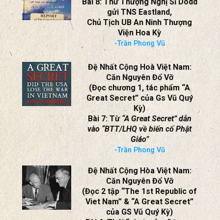
-Trần Phong Vũ
Phái Bộ LHQ Đi Tìm Sự Thật Về
Vụ Phật Giáo Năm 63
Bài 8: Thư Thượng Nghị Sĩ Dodd
gửi TNS Eastland,
Chủ Tịch UB An Ninh Thượng
Viện Hoa Kỳ
-Trần Phong Vũ
Đệ Nhất Cộng Hoà Việt Nam:
Căn Nguyên Đổ Vỡ
(Đọc chương 1, tác phẩm “A
Great Secret” của Gs Vũ Quý
Kỳ)
Bài 7: Từ
“A Great Secret” dẫn
vào “BTT/LHQ về biến cố Phật
Giáo”
-Trần Phong Vũ
Đệ Nhất Cộng Hòa Việt Nam: