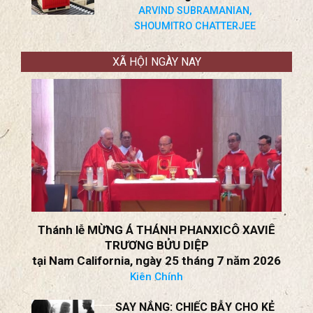
Chiến lược xuất khẩu của Bắc
Kinh đang kìm hãm các nước
nghèo
ARVIND SUBRAMANIAN,
SHOUMITRO CHATTERJEE
XÃ HỘI NGÀY NAY
Thánh lễ MỪNG Á THÁNH PHANXICÔ XAVIÊ
TRƯƠNG BỬU DIỆP