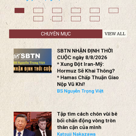
* Chiến Dịch Chống
Lừa Đảo Trực Tuyến
Tại Cambodia.
BS Nguyễn Trọng Việt
CHUYÊN MỤC
VIEW ALL
SBTN NHẬN ĐỊNH THỜI
CUỘC ngày 8/8/2026
* Xung Đột Iran-Mỹ:
Hormuz Sẽ Khai Thông?
* Hamas Chấp Thuận Giao
Nộp Vũ Khí!
BS Nguyễn Trọng Việt