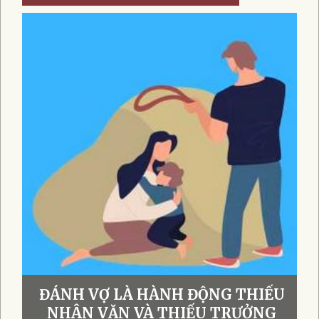
ĐÁNH VỢ LÀ HÀNH ĐỘNG THIẾU
NHÂN VĂN VÀ THIẾU TRƯỞNG