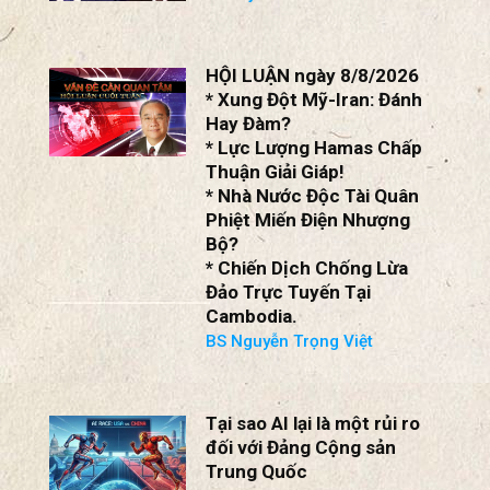
Tập tìm cách chôn vùi bê
bối chấn động vòng tròn
thân cận của mình
Katsuji Nakazawa
HỘI LUẬN ngày 8/8/2026
* Xung Đột Mỹ-Iran: Đánh
Hay Đàm?
* Lực Lượng Hamas Chấp
Thuận Giải Giáp!
* Nhà Nước Độc Tài Quân
Phiệt Miến Điện Nhượng
Bộ?
* Chiến Dịch Chống Lừa
Đảo Trực Tuyến Tại
Cambodia.
BS Nguyễn Trọng Việt