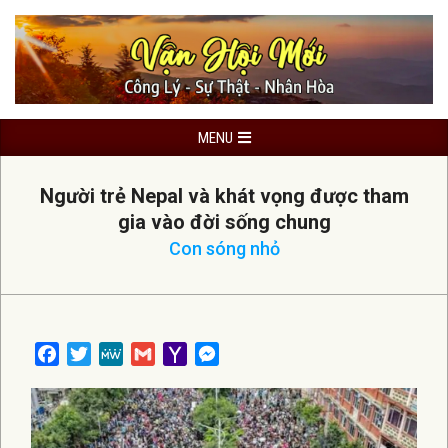
Skip
to
content
Primary
MENU
Navigation
Menu
Người trẻ Nepal và khát vọng được tham
gia vào đời sống chung
Con sóng nhỏ
Facebook
Twitter
MeWe
Gmail
Yahoo
Messenger
Mail