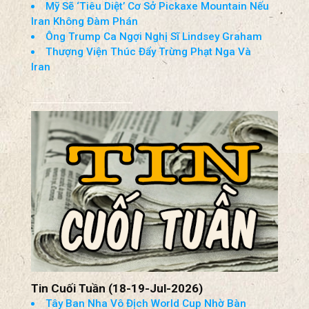
Thượng Viện Phê Chuẩn Jay Clayton Làm
Giám Đốc Tình Báo Quốc Gia
Mỹ Đánh Chặn Cuộc Tấn Công Bằng Hỏa Tiễn
Đạn Đạo Của Iran Tại Trung Đông
Mỹ Sẽ ‘Tiêu Diệt’ Cơ Sở Pickaxe Mountain Nếu
Iran Không Đàm Phán
Ông Trump Ca Ngợi Nghị Sĩ Lindsey Graham
Thượng Viện Thúc Đẩy Trừng Phạt Nga Và
Iran