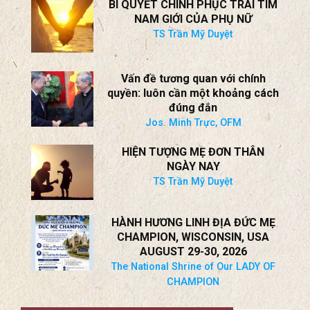
* Hội Luận Kỳ II Với LM Lê Quang
The National Shrine of Our LADY OF
CHAMPION
BÍ QUYẾT CHINH PHỤC TRÁI TIM
NAM GIỚI CỦA PHỤ NỮ
TS Trần Mỹ Duyệt
Vấn đề tương quan với chính
quyền: luôn cần một khoảng cách
đúng đắn
Jos. Minh Trực, OFM
HIỆN TƯỢNG MẸ ĐƠN THÂN
NGÀY NAY
TS Trần Mỹ Duyệt
HÀNH HƯƠNG LINH ĐỊA ĐỨC MẸ
CHAMPION, WISCONSIN, USA