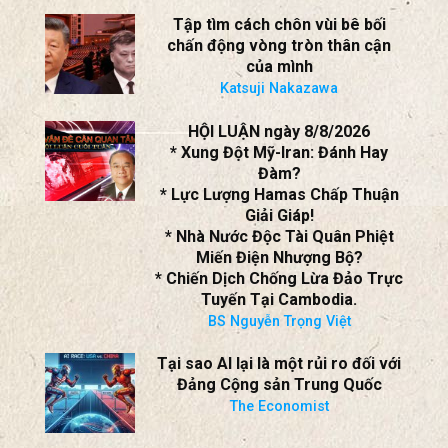
Khai Thông?
* Hamas Chấp Thuận Giao Nộp
Vũ Khí!
BS Nguyễn Trọng Việt
Tập tìm cách chôn vùi bê bối
chấn động vòng tròn thân cận
của mình
Katsuji Nakazawa
HỘI LUẬN ngày 8/8/2026
* Xung Đột Mỹ-Iran: Đánh Hay
Đàm?
* Lực Lượng Hamas Chấp Thuận
Giải Giáp!
* Nhà Nước Độc Tài Quân Phiệt
Miến Điện Nhượng Bộ?
* Chiến Dịch Chống Lừa Đảo Trực
Tuyến Tại Cambodia.
BS Nguyễn Trọng Việt