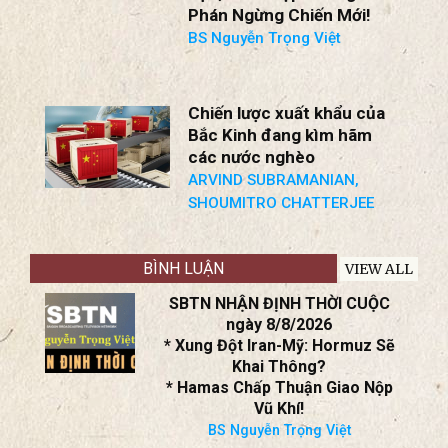
CUỘC ngày 2/8/2026
Chiến Tranh Ukraine: Nga
Bắt Đầu Suy Cạn Nguồn
Lực; Thiết Lập Khung Đàm
Phán Ngừng Chiến Mới!
BS Nguyễn Trọng Việt
Chiến lược xuất khẩu của
Bắc Kinh đang kìm hãm
các nước nghèo
ARVIND SUBRAMANIAN,
SHOUMITRO CHATTERJEE
BÌNH LUẬN
VIEW ALL
SBTN NHẬN ĐỊNH THỜI CUỘC
ngày 8/8/2026
* Xung Đột Iran-Mỹ: Hormuz Sẽ