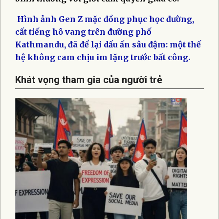
Hình ảnh Gen Z mặc đồng phục học đường,
cất tiếng hô vang trên đường phố
Kathmandu, đã để lại dấu ấn sâu đậm: một thế
hệ không cam chịu im lặng trước bất công.​
Khát vọng tham gia của người trẻ​