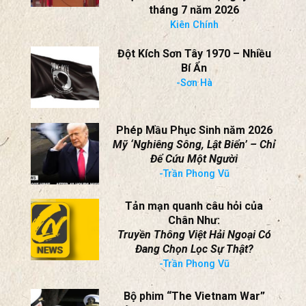
Thánh lễ MỪNG Á THÁNH
PHANXICÔ XAVIÊ TRƯƠNG BỬU
DIỆP
tại Nam California, ngày 25
tháng 7 năm 2026
Kiên Chính
Đột Kích Sơn Tây 1970 – Nhiều
Bí Ẩn
-Sơn Hà
Phép Mầu Phục Sinh năm 2026
Mỹ ‘Nghiêng Sông, Lật Biển’ – Chỉ
Để Cứu Một Người
-Trần Phong Vũ
Tản mạn quanh câu hỏi của
Chân Như:
Truyền Thông Việt Hải Ngoại Có