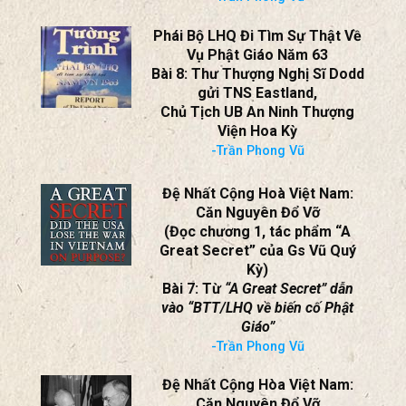
Phái Bộ LHQ Đi Tìm Sự Thật Về
Vụ Phật Giáo Năm 63
Bài 8: Thư Thượng Nghị Sĩ Dodd
gửi TNS Eastland,
Chủ Tịch UB An Ninh Thượng
Viện Hoa Kỳ
-Trần Phong Vũ
Đệ Nhất Cộng Hoà Việt Nam:
Căn Nguyên Đổ Vỡ
(Đọc chương 1, tác phẩm “A
Great Secret” của Gs Vũ Quý
Kỳ)
Bài 7: Từ
“A Great Secret” dẫn
vào “BTT/LHQ về biến cố Phật
Giáo”
-Trần Phong Vũ
Đệ Nhất Cộng Hòa Việt Nam:
Căn Nguyên Đổ Vỡ