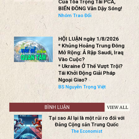
Của Tòa Trọng Tài PCA,
BIỂN ĐÔNG Vẫn Dậy Sóng!
Nhóm Trao Đổi
HỘI LUẬN ngày 1/8/2026
* Khủng Hoảng Trung Đông
Mở Rộng: Ả Rập Saudi, Iraq
Vào Cuộc?
* Ukraine Ở Thế Vượt Trội?
Tái Khởi Động Giải Pháp
Ngoại Giao?
BS Nguyễn Trọng Việt
BÌNH LUẬN
VIEW ALL
Tại sao AI lại là một rủi ro đối với
Đảng Cộng sản Trung Quốc
The Economist