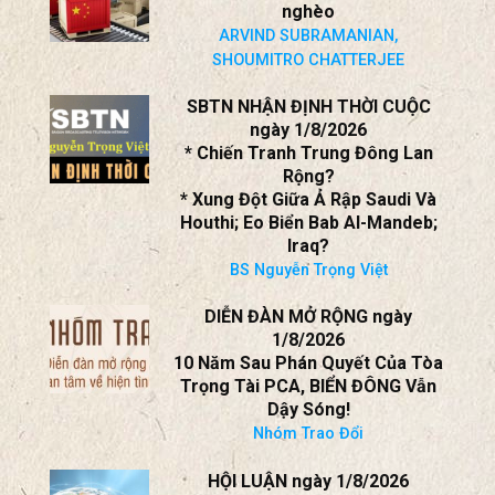
nghèo
ARVIND SUBRAMANIAN,
SHOUMITRO CHATTERJEE
SBTN NHẬN ĐỊNH THỜI CUỘC
ngày 1/8/2026
* Chiến Tranh Trung Đông Lan
Rộng?
* Xung Đột Giữa Ả Rập Saudi Và
Houthi; Eo Biển Bab Al-Mandeb;
Iraq?
BS Nguyễn Trọng Việt
DIỄN ĐÀN MỞ RỘNG ngày
1/8/2026
10 Năm Sau Phán Quyết Của Tòa
Trọng Tài PCA, BIỂN ĐÔNG Vẫn
Dậy Sóng!
Nhóm Trao Đổi
HỘI LUẬN ngày 1/8/2026