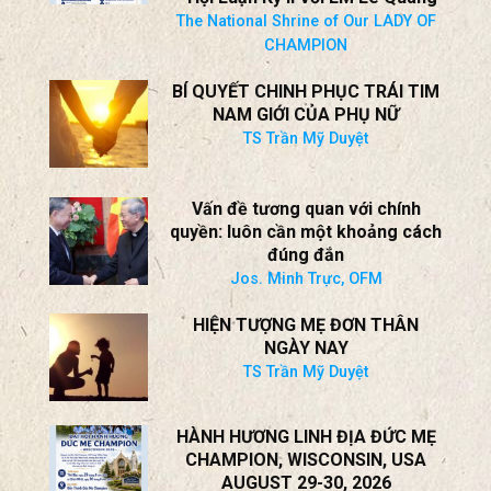
The National Shrine of Our LADY OF
CHAMPION
BÍ QUYẾT CHINH PHỤC TRÁI TIM
NAM GIỚI CỦA PHỤ NỮ
TS Trần Mỹ Duyệt
Vấn đề tương quan với chính
quyền: luôn cần một khoảng cách
đúng đắn
Jos. Minh Trực, OFM
HIỆN TƯỢNG MẸ ĐƠN THÂN
NGÀY NAY
TS Trần Mỹ Duyệt
HÀNH HƯƠNG LINH ĐỊA ĐỨC MẸ
CHAMPION, WISCONSIN, USA
AUGUST 29-30, 2026