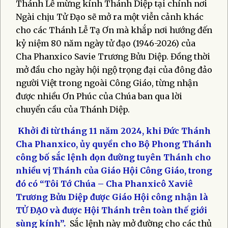
Thánh Lễ mừng kính Thánh Diệp tại chính nơi
Ngài chịu Tử Đạo sẽ mở ra một viễn cảnh khác
cho các Thánh Lễ Tạ Ơn mà khắp nơi hướng đến
kỷ niệm 80 năm ngày tử đạo (1946-2026) của
Cha Phanxico Savie Trương Bửu Diệp. Đồng thời
mở đầu cho ngày hội ngộ trọng đại của đông đảo
người Việt trong ngoài Công Giáo, từng nhận
được nhiều Ơn Phúc của Chúa ban qua lời
chuyển cầu của Thánh Diệp.
Khởi đi từ tháng 11 năm 2024, khi Đức Thánh
Cha Phanxico, ủy quyền cho Bộ Phong Thánh
công bố sắc lệnh dọn đường tuyên Thánh cho
nhiều vị Thánh của Giáo Hội Công Giáo, trong
đó có “Tôi Tớ Chúa – Cha Phanxicô Xaviê
Trương Bửu Diệp được Giáo Hội công nhận là
TỬ ĐẠO và được Hội Thánh trên toàn thế giới
sùng kính”.
Sắc lệnh này mở đường cho các thủ