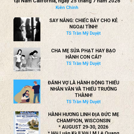
tại Nam California, ngày 25 tháng 7 năm 2026
Kiên Chính
SAY NẮNG: CHIẾC BẪY CHO KẺ
NGOẠI TÌNH!
TS Trần Mỹ Duyệt
CHA MẸ SỬA PHẠT HAY BẠO
HÀNH CON CÁI?
TS Trần Mỹ Duyệt
ĐÁNH VỢ LÀ HÀNH ĐỘNG THIẾU
NHÂN VĂN VÀ THIẾU TRƯỞNG
THÀNH!
TS Trần Mỹ Duyệt
HÀNH HƯƠNG LINH ĐỊA ĐỨC MẸ
CHAMPION, WISCONSIN
* AUGUST 29-30, 2026
* Hội Luận Kỳ II Với LM Lê Quang