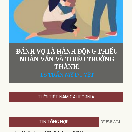
ĐÁNH VỢ LÀ HÀNH ĐỘNG THIẾU
NHÂN VĂN VÀ THIẾU TRƯỞNG
THÀNH!
TS TRẦN MỸ DUYỆT
THỜI TIẾT NAM CALIFORNIA
TIN TỔNG HỢP
VIEW ALL