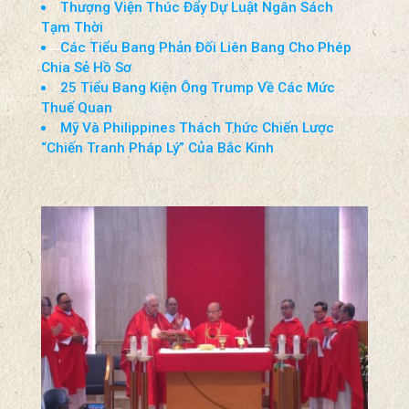
Thượng Viện Thúc Đẩy Dự Luật Ngân Sách
Tạm Thời
Các Tiểu Bang Phản Đối Liên Bang Cho Phép
Chia Sẻ Hồ Sơ
25 Tiểu Bang Kiện Ông Trump Về Các Mức
Thuế Quan
Mỹ Và Philippines Thách Thức Chiến Lược
“Chiến Tranh Pháp Lý” Của Bắc Kinh