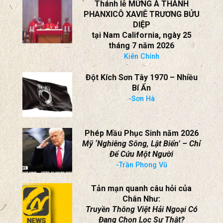
Thánh lễ MỪNG Á THÁNH
PHANXICÔ XAVIÊ TRƯƠNG BỬU
DIỆP
tại Nam California, ngày 25
tháng 7 năm 2026
Kiên Chính
Đột Kích Sơn Tây 1970 – Nhiều
Bí Ẩn
-Sơn Hà
Phép Mầu Phục Sinh năm 2026
Mỹ ‘Nghiêng Sông, Lật Biển’ – Chỉ
Để Cứu Một Người
-Trần Phong Vũ
Tản mạn quanh câu hỏi của
Chân Như:
Truyền Thông Việt Hải Ngoại Có
Đang Chọn Lọc Sự Thật?