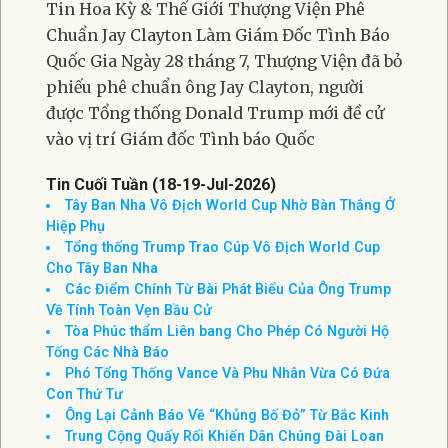
Tin Hoa Kỳ & Thế Giới Thượng Viện Phê
Chuẩn Jay Clayton Làm Giám Đốc Tình Báo
Quốc Gia Ngày 28 tháng 7, Thượng Viện đã bỏ
phiếu phê chuẩn ông Jay Clayton, người
được Tổng thống Donald Trump mới đề cử
vào vị trí Giám đốc Tình báo Quốc
Tin Cuối Tuần (18-19-Jul-2026)
Tây Ban Nha Vô Địch World Cup Nhờ Bàn Thắng Ở
Hiệp Phụ
Tổng thống Trump Trao Cúp Vô Địch World Cup
Cho Tây Ban Nha
Các Điểm Chính Từ Bài Phát Biểu Của Ông Trump
Về Tính Toàn Vẹn Bầu Cử
Tòa Phúc thẩm Liên bang Cho Phép Có Người Hộ
Tống Các Nhà Báo
Phó Tổng Thống Vance Và Phu Nhân Vừa Có Đứa
Con Thứ Tư
Ông Lại Cảnh Báo Về “Khủng Bố Đỏ” Từ Bắc Kinh
Trung Cộng Quấy Rối Khiến Dân Chúng Đài Loan