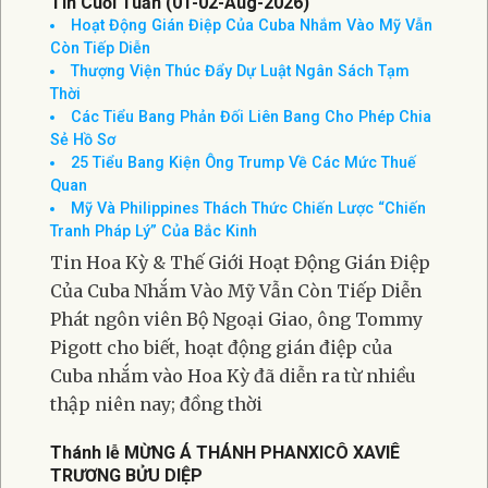
Tin Cuối Tuần (01-02-Aug-2026)
Hoạt Động Gián Điệp Của Cuba Nhắm Vào Mỹ Vẫn
Còn Tiếp Diễn
Thượng Viện Thúc Đẩy Dự Luật Ngân Sách Tạm
Thời
Các Tiểu Bang Phản Đối Liên Bang Cho Phép Chia
Sẻ Hồ Sơ
25 Tiểu Bang Kiện Ông Trump Về Các Mức Thuế
Quan
Mỹ Và Philippines Thách Thức Chiến Lược “Chiến
Tranh Pháp Lý” Của Bắc Kinh
Tin Hoa Kỳ & Thế Giới Hoạt Động Gián Điệp
Của Cuba Nhắm Vào Mỹ Vẫn Còn Tiếp Diễn
Phát ngôn viên Bộ Ngoại Giao, ông Tommy
Pigott cho biết, hoạt động gián điệp của
Cuba nhắm vào Hoa Kỳ đã diễn ra từ nhiều
thập niên nay; đồng thời
Thánh lễ MỪNG Á THÁNH PHANXICÔ XAVIÊ
TRƯƠNG BỬU DIỆP