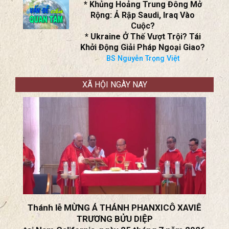
* Khủng Hoảng Trung Đông Mở
Rộng: Ả Rập Saudi, Iraq Vào
Cuộc?
* Ukraine Ở Thế Vượt Trội? Tái
Khởi Động Giải Pháp Ngoại Giao?
BS Nguyễn Trọng Việt
XÃ HỘI NGÀY NAY
Thánh lễ MỪNG Á THÁNH PHANXICÔ XAVIÊ
TRƯƠNG BỬU DIỆP