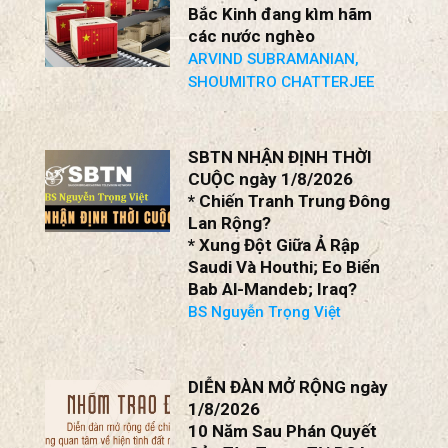
Bắc Kinh đang kìm hãm
các nước nghèo
ARVIND SUBRAMANIAN,
SHOUMITRO CHATTERJEE
SBTN NHẬN ĐỊNH THỜI
CUỘC ngày 1/8/2026
* Chiến Tranh Trung Đông
Lan Rộng?
* Xung Đột Giữa Ả Rập
Saudi Và Houthi; Eo Biển
Bab Al-Mandeb; Iraq?
BS Nguyễn Trọng Việt
DIỄN ĐÀN MỞ RỘNG ngày
1/8/2026
10 Năm Sau Phán Quyết