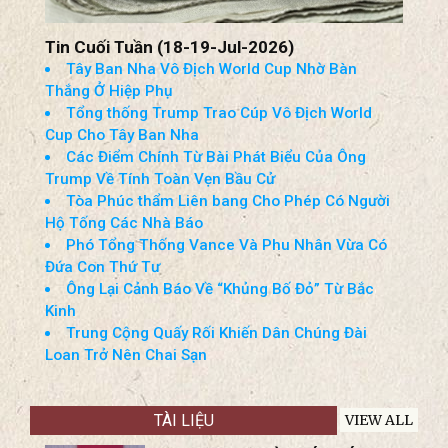
Tin Cuối Tuần (18-19-Jul-2026)
Tây Ban Nha Vô Địch World Cup Nhờ Bàn
Thắng Ở Hiệp Phụ
Tổng thống Trump Trao Cúp Vô Địch World
Cup Cho Tây Ban Nha
Các Điểm Chính Từ Bài Phát Biểu Của Ông
Trump Về Tính Toàn Vẹn Bầu Cử
Tòa Phúc thẩm Liên bang Cho Phép Có Người
Hộ Tống Các Nhà Báo
Phó Tổng Thống Vance Và Phu Nhân Vừa Có
Đứa Con Thứ Tư
Ông Lại Cảnh Báo Về “Khủng Bố Đỏ” Từ Bắc
Kinh
Trung Cộng Quấy Rối Khiến Dân Chúng Đài
Loan Trở Nên Chai Sạn
TÀI LIỆU
VIEW ALL