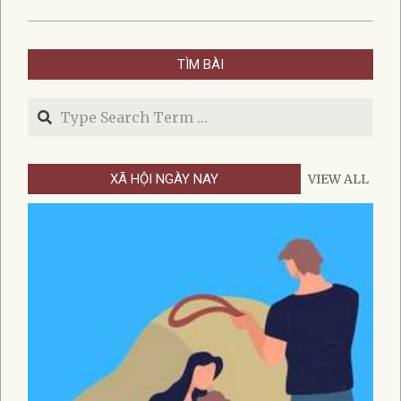
2025-
12-
TÌM BÀI
23
Search
XÃ HỘI NGÀY NAY
VIEW ALL