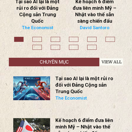
ột
Kế hoạch 6 điểm
“CỦA NGƯỜI PHÚC
g
đưa liên minh Mỹ –
TA”. . . ra “Xiêu hồn
Nhật vào thế sẵn
lạc phách”.
sàng chiến đấu
Trần nguyên Thao
David Santoro
Đ
B
CHUYÊN MỤC
VIEW ALL
Tại sao AI lại là một rủi ro
đối với Đảng Cộng sản
Trung Quốc
The Economist
Kế hoạch 6 điểm đưa liên
minh Mỹ – Nhật vào thế