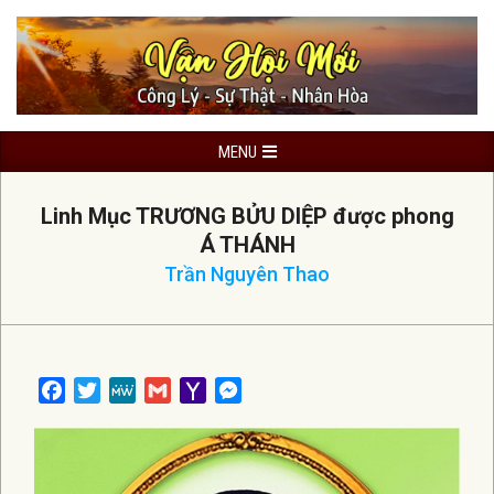
Skip
to
content
Primary
MENU
Navigation
Menu
Linh Mục TRƯƠNG BỬU DIỆP được phong
Á THÁNH
Trần Nguyên Thao
Facebook
Twitter
MeWe
Gmail
Yahoo
Messenger
Mail