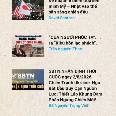
“CỦA NGƯỜI PHÚC TA”. . .
ra “Xiêu hồn lạc phách”.
Trần nguyên Thao
SBTN NHẬN ĐỊNH THỜI
CUỘC ngày 2/8/2026
Chiến Tranh Ukraine: Nga
Bắt Đầu Suy Cạn Nguồn
Lực; Thiết Lập Khung Đàm
Phán Ngừng Chiến Mới!
BS Nguyễn Trọng Việt
Chiến lược xuất khẩu của
Bắc Kinh đang kìm hãm
các nước nghèo