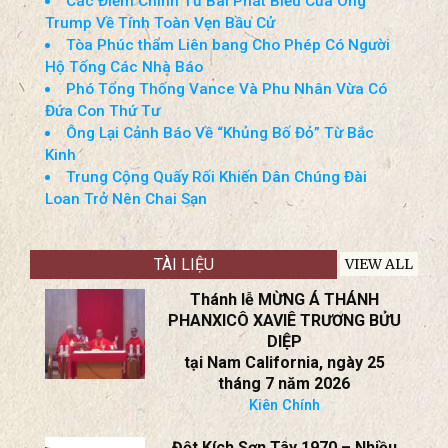
Phó Tổng Thống Vance Và Phu Nhân Vừa Có
Đứa Con Thứ Tư
Ông Lại Cảnh Báo Về “Khủng Bố Đỏ” Từ Bắc
Kinh
Trung Cộng Quấy Rối Khiến Dân Chúng Đài
Loan Trở Nên Chai Sạn
TÀI LIỆU
VIEW ALL
Thánh lễ MỪNG Á THÁNH
PHANXICÔ XAVIÊ TRƯƠNG BỬU
DIỆP
tại Nam California, ngày 25
tháng 7 năm 2026
Kiên Chính
Đột Kích Sơn Tây 1970 – Nhiều
Bí Ẩn
-Sơn Hà