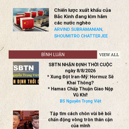
ARVIND SUBRAMANIAN,
SHOUMITRO CHATTERJEE
BÌNH LUẬN
VIEW ALL
SBTN NHẬN ĐỊNH THỜI CUỘC
ngày 8/8/2026
* Xung Đột Iran-Mỹ: Hormuz Sẽ
Khai Thông?
* Hamas Chấp Thuận Giao Nộp
Vũ Khí!
BS Nguyễn Trọng Việt
Tập tìm cách chôn vùi bê bối
chấn động vòng tròn thân cận
của mình
Katsuji Nakazawa
HỘI LUẬN ngày 8/8/2026
* Xung Đột Mỹ-Iran: Đánh Hay