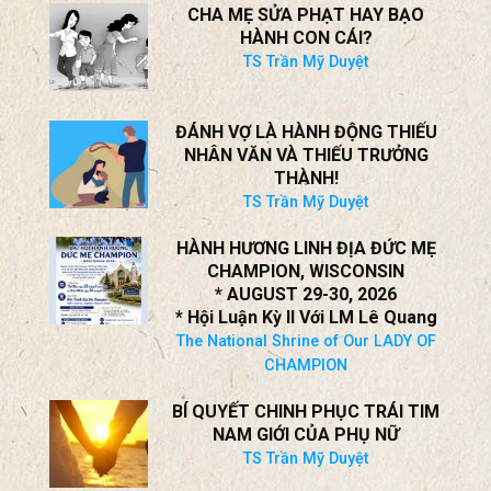
ĐÁNH VỢ LÀ HÀNH ĐỘNG THIẾU
NHÂN VĂN VÀ THIẾU TRƯỞNG
THÀNH!
TS Trần Mỹ Duyệt
HÀNH HƯƠNG LINH ĐỊA ĐỨC MẸ
CHAMPION, WISCONSIN
* AUGUST 29-30, 2026
* Hội Luận Kỳ II Với LM Lê Quang
The National Shrine of Our LADY OF
CHAMPION
BÍ QUYẾT CHINH PHỤC TRÁI TIM
NAM GIỚI CỦA PHỤ NỮ
TS Trần Mỹ Duyệt
Vấn đề tương quan với chính
quyền: luôn cần một khoảng cách
đúng đắn