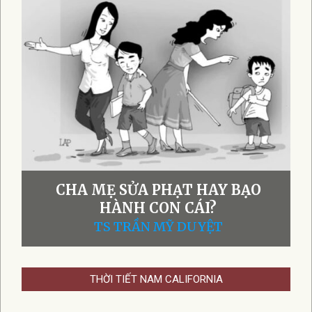
ĐÁNH VỢ LÀ HÀNH ĐỘNG THIẾU
NHÂN VĂN VÀ THIẾU TRƯỞNG
THÀNH!
TS TRẦN MỸ DUYỆT