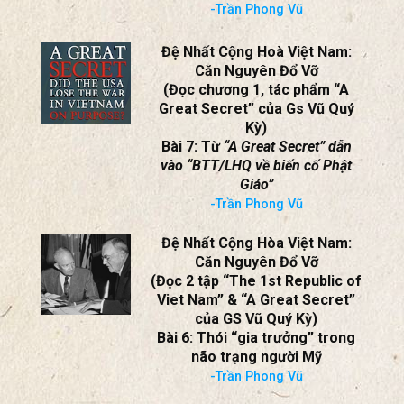
(Đọc chương 1, tác phẩm “A
Great Secret” của Gs Vũ Quý
Kỳ)
Bài 7: Từ
“A Great Secret” dẫn
vào “BTT/LHQ về biến cố Phật
Giáo”
-Trần Phong Vũ
Đệ Nhất Cộng Hòa Việt Nam:
Căn Nguyên Đổ Vỡ
(Đọc 2 tập “The 1st Republic of
Viet Nam” & “A Great Secret”
của GS Vũ Quý Kỳ)
Bài 6: Thói “gia trưởng” trong
não trạng người Mỹ
-Trần Phong Vũ
Đệ Nhất Cộng Hòa Việt Nam:
Căn Nguyên Đổ Vỡ
Bài 5 – Những ‘Sát Thủ’ Đệ Nhất
Cộng Hoà bên cạnh TT