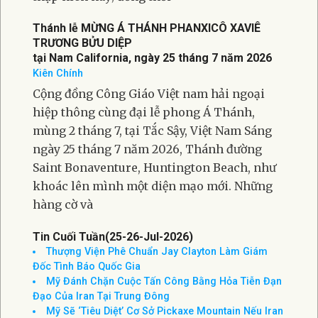
Của Cuba Nhắm Vào Mỹ Vẫn Còn Tiếp Diễn
Phát ngôn viên Bộ Ngoại Giao, ông Tommy
Pigott cho biết, hoạt động gián điệp của
Cuba nhắm vào Hoa Kỳ đã diễn ra từ nhiều
thập niên nay; đồng thời
Thánh lễ MỪNG Á THÁNH PHANXICÔ XAVIÊ
TRƯƠNG BỬU DIỆP
tại Nam California, ngày 25 tháng 7 năm 2026
Kiên Chính
Cộng đồng Công Giáo Việt nam hải ngoại
hiệp thông cùng đại lễ phong Á Thánh,
mùng 2 tháng 7, tại Tắc Sậy, Việt Nam Sáng
ngày 25 tháng 7 năm 2026, Thánh đường
Saint Bonaventure, Huntington Beach, như
khoác lên mình một diện mạo mới. Những
hàng cờ và