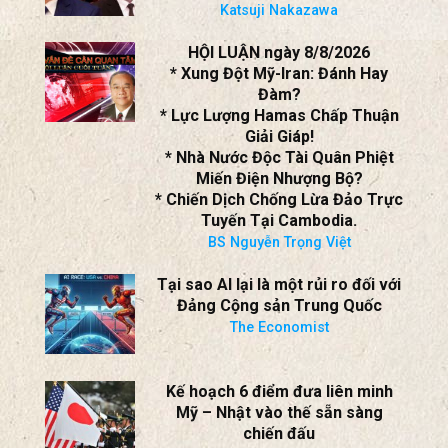
Đàm?
* Lực Lượng Hamas Chấp Thuận
Giải Giáp!
* Nhà Nước Độc Tài Quân Phiệt
Miến Điện Nhượng Bộ?
* Chiến Dịch Chống Lừa Đảo Trực
Tuyến Tại Cambodia.
BS Nguyễn Trọng Việt
Tại sao AI lại là một rủi ro đối với
Đảng Cộng sản Trung Quốc
The Economist
Kế hoạch 6 điểm đưa liên minh
Mỹ – Nhật vào thế sẵn sàng
chiến đấu
David Santoro
“CỦA NGƯỜI PHÚC TA”. . . ra
“Xiêu hồn lạc phách”.