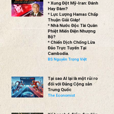
* Nhà Nước Độc Tài Quân
Phiệt Miến Điện Nhượng
Bộ?
* Chiến Dịch Chống Lừa
Đảo Trực Tuyến Tại
Cambodia.
BS Nguyễn Trọng Việt
Tại sao AI lại là một rủi ro
đối với Đảng Cộng sản
Trung Quốc
The Economist
Kế hoạch 6 điểm đưa liên
minh Mỹ – Nhật vào thế
sẵn sàng chiến đấu
David Santoro