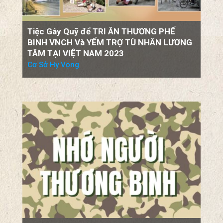
BINH VNCH Và YỂM TRỢ TÙ NHÂN LƯƠNG
TÂM TẠI VIỆT NAM 2023
Cơ Sở Hy Vọng
Lời Kêu Gọi Hỗ Trợ Chương Trình Tri Ân
Thương Phế Binh VNCH, năm 2023
LM Trương Hoàng Vũ & LM Hồ Đắc Tâm