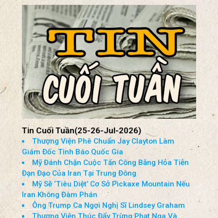
Tin Cuối Tuần(25-26-Jul-2026)
Thượng Viện Phê Chuẩn Jay Clayton Làm
Giám Đốc Tình Báo Quốc Gia
Mỹ Đánh Chặn Cuộc Tấn Công Bằng Hỏa Tiễn
Đạn Đạo Của Iran Tại Trung Đông
Mỹ Sẽ ‘Tiêu Diệt’ Cơ Sở Pickaxe Mountain Nếu
Iran Không Đàm Phán
Ông Trump Ca Ngợi Nghị Sĩ Lindsey Graham
Thượng Viện Thúc Đẩy Trừng Phạt Nga Và
Iran