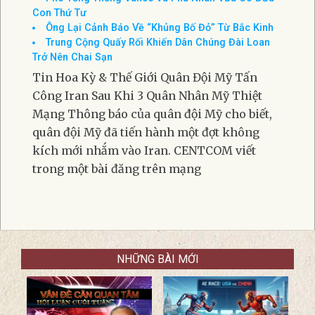
Cho Tây Ban Nha
Các Điểm Chính Từ Bài Phát Biểu Của Ông Trump
Về Tính Toàn Vẹn Bầu Cử
Tòa Phúc thẩm Liên bang Cho Phép Có Người Hộ
Tống Các Nhà Báo
Phó Tổng Thống Vance Và Phu Nhân Vừa Có Đứa
Con Thứ Tư
Ông Lại Cảnh Báo Về “Khủng Bố Đỏ” Từ Bắc Kinh
Trung Cộng Quấy Rối Khiến Dân Chúng Đài Loan
Trở Nên Chai Sạn
Tin Hoa Kỳ & Thế Giới Quân Đội Mỹ Tấn
Công Iran Sau Khi 3 Quân Nhân Mỹ Thiệt
Mạng Thông báo của quân đội Mỹ cho biết,
quân đội Mỹ đã tiến hành một đợt không
kích mới nhắm vào Iran. CENTCOM viết
trong một bài đăng trên mạng