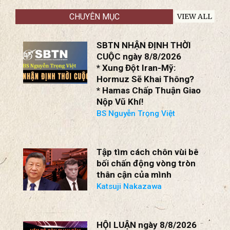
SBTN NHẬN ĐỊNH THỜI
CUỘC ngày 8/8/2026
ệt
* Xung Đột Iran-Mỹ:
Hormuz Sẽ Khai Thông?
* Hamas Chấp Thuận Giao
Nộp Vũ Khí!
BS Nguyễn Trọng Việt
Tập tìm cách chôn vùi bê
bối chấn động vòng tròn
thân cận của mình
Katsuji Nakazawa
HỘI LUẬN ngày 8/8/2026
* Xung Đột Mỹ-Iran: Đánh
Hay Đàm?
* Lực Lượng Hamas Chấp
Thuận Giải Giáp!