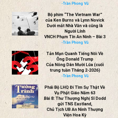
Dưới mắt Nhà Văn và cũng là
Người Lính
VNCH Phạm Tín An Ninh – Bài 3
-Trần Phong Vũ
Tản Mạn Quanh Tiếng Nói Về
Ông Donald Trump
Của Nông Dân Mười Lúa (cuối
trung tuần Tháng 2-2026)
-Trần Phong Vũ
Phái Bộ LHQ Đi Tìm Sự Thật Về
Vụ Phật Giáo Năm 63
Bài 8: Thư Thượng Nghị Sĩ Dodd
gửi TNS Eastland,
Chủ Tịch UB An Ninh Thượng
Viện Hoa Kỳ
-Trần Phong Vũ
Đệ Nhất Cộng Hoà Việt Nam:
Căn Nguyên Đổ Vỡ