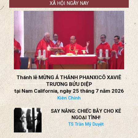
Thánh lễ MỪNG Á THÁNH PHANXICÔ XAVIÊ
TRƯƠNG BỬU DIỆP
tại Nam California, ngày 25 tháng 7 năm 2026
Kiên Chính
SAY NẮNG: CHIẾC BẪY CHO KẺ
NGOẠI TÌNH!
TS Trần Mỹ Duyệt
CHA MẸ SỬA PHẠT HAY BẠO
HÀNH CON CÁI?
TS Trần Mỹ Duyệt