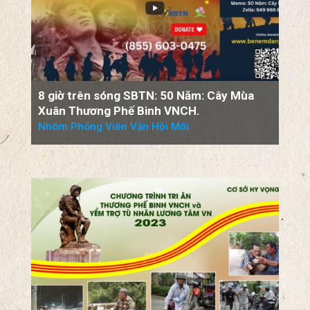
8 giờ trên sóng SBTN: 50 Năm: Cây Mùa
Xuân Thương Phế Binh VNCH.
Nhóm Phóng Viên Vận Hội Mới
Tiệc Gây Quỹ để TRI ÂN THƯƠNG PHẾ