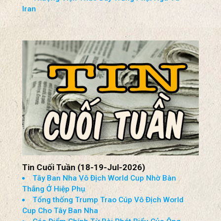
Tin Cuối Tuần (18-19-Jul-2026)
Tây Ban Nha Vô Địch World Cup Nhờ Bàn
Thắng Ở Hiệp Phụ
Tổng thống Trump Trao Cúp Vô Địch World
Cup Cho Tây Ban Nha
Các Điểm Chính Từ Bài Phát Biểu Của Ông
Trump Về Tính Toàn Vẹn Bầu Cử
Tòa Phúc thẩm Liên bang Cho Phép Có Người
Hộ Tống Các Nhà Báo