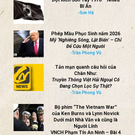
Phép Mầu Phục Sinh năm 2026
Mỹ ‘Nghiêng Sông, Lật Biển’ – Chỉ
Để Cứu Một Người
-Trần Phong Vũ
Tản mạn quanh câu hỏi của
Chân Như:
Truyền Thông Việt Hải Ngoại Có
Đang Chọn Lọc Sự Thật?
-Trần Phong Vũ
Bộ phim “The Vietnam War”
của Ken Burns và Lynn Novick
Dưới mắt Nhà Văn và cũng là
Người Lính
VNCH Phạm Tín An Ninh – Bài 4
-Trần Phong Vũ
Bộ phim “The Vietnam War”
của Ken Burns và Lynn Novick