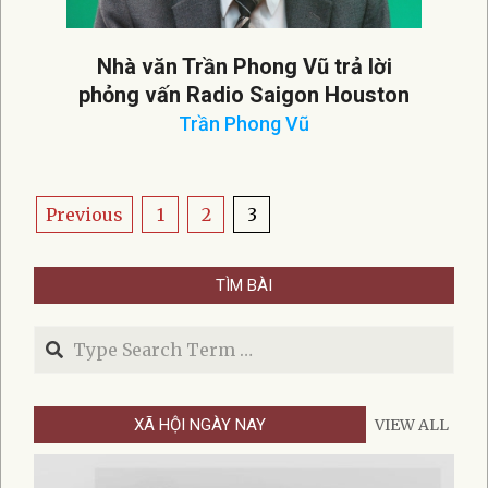
Nhà văn Trần Phong Vũ trả lời
phỏng vấn Radio Saigon Houston
Trần Phong Vũ
2021-
03-
12
Posts
Previous
1
2
3
pagination
TÌM BÀI
Search
XÃ HỘI NGÀY NAY
VIEW ALL