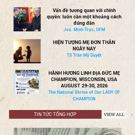
Jos. Minh Trực, OFM
HIỆN TƯỢNG MẸ ĐƠN THÂN
NGÀY NAY
TS Trần Mỹ Duyệt
HÀNH HƯƠNG LINH ĐỊA ĐỨC MẸ
CHAMPION, WISCONSIN, USA
AUGUST 29-30, 2026
The National Shrine of Our LADY OF
CHAMPION
TIN TỨC TỔNG HỢP
VIEW ALL