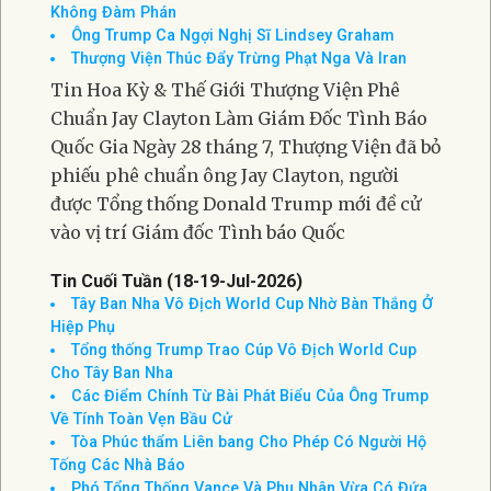
Tin Cuối Tuần(25-26-Jul-2026)
Thượng Viện Phê Chuẩn Jay Clayton Làm Giám
Đốc Tình Báo Quốc Gia
Mỹ Đánh Chặn Cuộc Tấn Công Bằng Hỏa Tiễn Đạn
Đạo Của Iran Tại Trung Đông
Mỹ Sẽ ‘Tiêu Diệt’ Cơ Sở Pickaxe Mountain Nếu Iran
Không Đàm Phán
Ông Trump Ca Ngợi Nghị Sĩ Lindsey Graham
Thượng Viện Thúc Đẩy Trừng Phạt Nga Và Iran
Tin Hoa Kỳ & Thế Giới Thượng Viện Phê
Chuẩn Jay Clayton Làm Giám Đốc Tình Báo
Quốc Gia Ngày 28 tháng 7, Thượng Viện đã bỏ
phiếu phê chuẩn ông Jay Clayton, người
được Tổng thống Donald Trump mới đề cử
vào vị trí Giám đốc Tình báo Quốc
Tin Cuối Tuần (18-19-Jul-2026)
Tây Ban Nha Vô Địch World Cup Nhờ Bàn Thắng Ở
Hiệp Phụ
Tổng thống Trump Trao Cúp Vô Địch World Cup