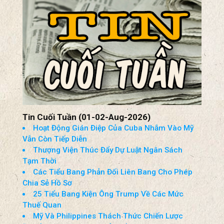
Tin Cuối Tuần (01-02-Aug-2026)
Hoạt Động Gián Điệp Của Cuba Nhắm Vào Mỹ
Vẫn Còn Tiếp Diễn
Thượng Viện Thúc Đẩy Dự Luật Ngân Sách
Tạm Thời
Các Tiểu Bang Phản Đối Liên Bang Cho Phép
Chia Sẻ Hồ Sơ
25 Tiểu Bang Kiện Ông Trump Về Các Mức
Thuế Quan
Mỹ Và Philippines Thách Thức Chiến Lược
“Chiến Tranh Pháp Lý” Của Bắc Kinh