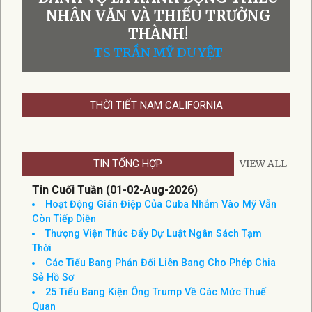
NHÂN VĂN VÀ THIẾU TRƯỞNG
THÀNH!
TS TRẦN MỸ DUYỆT
THỜI TIẾT NAM CALIFORNIA
TIN TỔNG HỢP
VIEW ALL
Tin Cuối Tuần (01-02-Aug-2026)
Hoạt Động Gián Điệp Của Cuba Nhắm Vào Mỹ Vẫn
Còn Tiếp Diễn
Thượng Viện Thúc Đẩy Dự Luật Ngân Sách Tạm
Thời
Các Tiểu Bang Phản Đối Liên Bang Cho Phép Chia
Sẻ Hồ Sơ
25 Tiểu Bang Kiện Ông Trump Về Các Mức Thuế
Quan