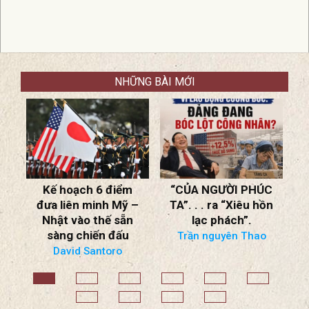
NHỮNG BÀI MỚI
“CỦA NGƯỜI PHÚC
SBTN NHẬN ĐỊNH
–
TA”. . . ra “Xiêu hồn
THỜI CUỘC ngày
lạc phách”.
2/8/2026
Chiến Tranh
Trần nguyên Thao
Ukraine: Nga Bắt
Đầu Suy Cạn Nguồn
Lực; Thiết Lập
Khung Đàm Phán