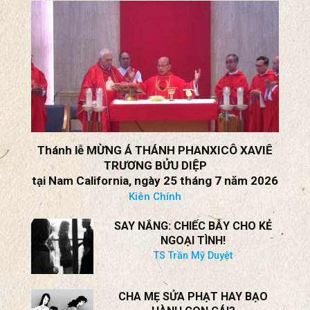
Thorsten Benner
XÃ HỘI NGÀY NAY
Thánh lễ MỪNG Á THÁNH PHANXICÔ XAVIÊ
TRƯƠNG BỬU DIỆP
tại Nam California, ngày 25 tháng 7 năm 2026
Kiên Chính
SAY NẮNG: CHIẾC BẪY CHO KẺ