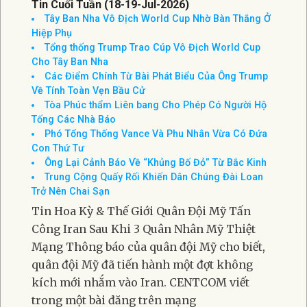
Tin Cuối Tuần (18-19-Jul-2026)
Tây Ban Nha Vô Địch World Cup Nhờ Bàn Thắng Ở
Hiệp Phụ
Tổng thống Trump Trao Cúp Vô Địch World Cup
Cho Tây Ban Nha
Các Điểm Chính Từ Bài Phát Biểu Của Ông Trump
Về Tính Toàn Vẹn Bầu Cử
Tòa Phúc thẩm Liên bang Cho Phép Có Người Hộ
Tống Các Nhà Báo
Phó Tổng Thống Vance Và Phu Nhân Vừa Có Đứa
Con Thứ Tư
Ông Lại Cảnh Báo Về “Khủng Bố Đỏ” Từ Bắc Kinh
Trung Cộng Quấy Rối Khiến Dân Chúng Đài Loan
Trở Nên Chai Sạn
Tin Hoa Kỳ & Thế Giới Quân Đội Mỹ Tấn
Công Iran Sau Khi 3 Quân Nhân Mỹ Thiệt
Mạng Thông báo của quân đội Mỹ cho biết,
quân đội Mỹ đã tiến hành một đợt không
kích mới nhắm vào Iran. CENTCOM viết
trong một bài đăng trên mạng