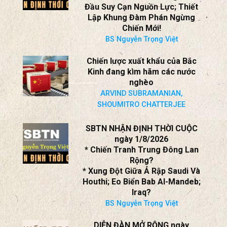
Trần nguyên Thao
SBTN NHẬN ĐỊNH THỜI CUỘC
ngày 2/8/2026
Chiến Tranh Ukraine: Nga Bắt
Đầu Suy Cạn Nguồn Lực; Thiết
Lập Khung Đàm Phán Ngừng
Chiến Mới!
BS Nguyễn Trọng Việt
Chiến lược xuất khẩu của Bắc
Kinh đang kìm hãm các nước
nghèo
ARVIND SUBRAMANIAN,
SHOUMITRO CHATTERJEE
SBTN NHẬN ĐỊNH THỜI CUỘC
ngày 1/8/2026
* Chiến Tranh Trung Đông Lan
Rộng?
* Xung Đột Giữa Ả Rập Saudi Và