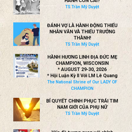
NGOẠI TÌNH!
TS Trần Mỹ Duyệt
CHA MẸ SỬA PHẠT HAY BẠO
HÀNH CON CÁI?
TS Trần Mỹ Duyệt
ĐÁNH VỢ LÀ HÀNH ĐỘNG THIẾU
NHÂN VĂN VÀ THIẾU TRƯỞNG
THÀNH!
TS Trần Mỹ Duyệt
HÀNH HƯƠNG LINH ĐỊA ĐỨC MẸ
CHAMPION, WISCONSIN
* AUGUST 29-30, 2026
* Hội Luận Kỳ II Với LM Lê Quang
The National Shrine of Our LADY OF
CHAMPION