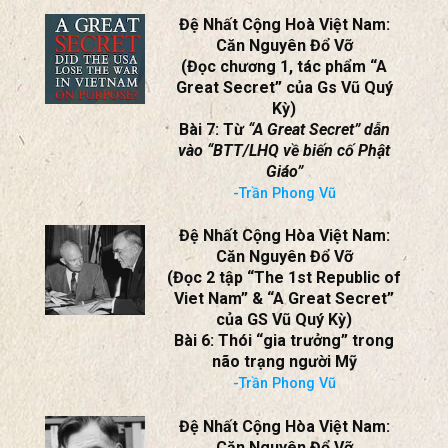
Bài 8: Thư Thượng Nghị Sĩ Dodd
gửi TNS Eastland,
Chủ Tịch UB An Ninh Thượng
Viện Hoa Kỳ
-Trần Phong Vũ
Đệ Nhất Cộng Hoà Việt Nam:
Căn Nguyên Đổ Vỡ
(Đọc chương 1, tác phẩm “A
Great Secret” của Gs Vũ Quý
Kỳ)
Bài 7: Từ
“A Great Secret” dẫn
vào “BTT/LHQ về biến cố Phật
Giáo”
-Trần Phong Vũ
Đệ Nhất Cộng Hòa Việt Nam:
Căn Nguyên Đổ Vỡ
(Đọc 2 tập “The 1st Republic of
Viet Nam” & “A Great Secret”
của GS Vũ Quý Kỳ)