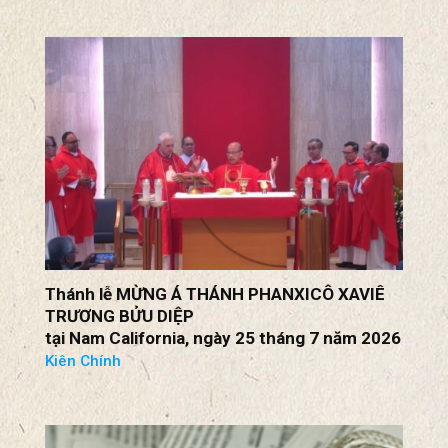
25 Tiểu Bang Kiện Ông Trump Về Các Mức
Thuế Quan
Mỹ Và Philippines Thách Thức Chiến Lược
“Chiến Tranh Pháp Lý” Của Bắc Kinh
Thánh lễ MỪNG Á THÁNH PHANXICÔ XAVIÊ
TRƯƠNG BỬU DIỆP
tại Nam California, ngày 25 tháng 7 năm 2026