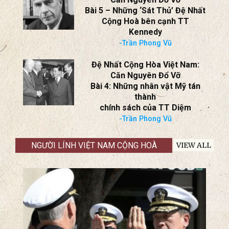
Bài 6: Thói “gia trưởng” trong
não trạng người Mỹ
-Trần Phong Vũ
Đệ Nhất Cộng Hòa Việt Nam:
Căn Nguyên Đổ Vỡ
Bài 5 – Những ‘Sát Thủ’ Đệ Nhất
Cộng Hoà bên cạnh TT
Kennedy
-Trần Phong Vũ
Đệ Nhất Cộng Hòa Việt Nam:
Căn Nguyên Đổ Vỡ
Bài 4: Những nhân vật Mỹ tán
thành
chính sách của TT Diệm
-Trần Phong Vũ
NGƯỜI LÍNH VIỆT NAM CỘNG HOÀ
VIEW ALL