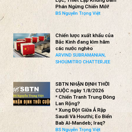
SBTN NHẬN ĐỊNH THỜI
CUỘC ngày 2/8/2026
Chiến Tranh Ukraine: Nga
Bắt Đầu Suy Cạn Nguồn
Lực; Thiết Lập Khung Đàm
Phán Ngừng Chiến Mới!
BS Nguyễn Trọng Việt
Chiến lược xuất khẩu của
Bắc Kinh đang kìm hãm
các nước nghèo
ARVIND SUBRAMANIAN,
SHOUMITRO CHATTERJEE
SBTN NHẬN ĐỊNH THỜI
CUỘC ngày 1/8/2026
* Chiến Tranh Trung Đông