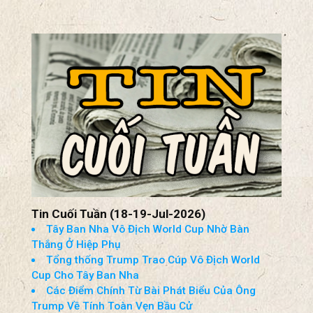
Mỹ Sẽ ‘Tiêu Diệt’ Cơ Sở Pickaxe Mountain Nếu
Iran Không Đàm Phán
Ông Trump Ca Ngợi Nghị Sĩ Lindsey Graham
Thượng Viện Thúc Đẩy Trừng Phạt Nga Và
Iran
Tin Cuối Tuần (18-19-Jul-2026)
Tây Ban Nha Vô Địch World Cup Nhờ Bàn