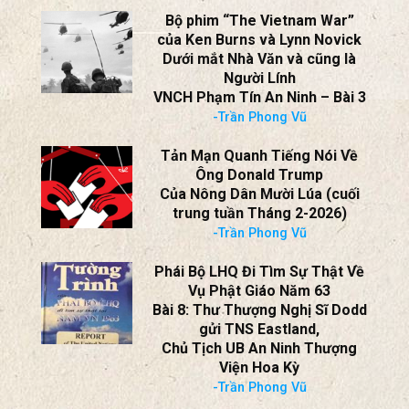
của Ken Burns và Lynn Novick
Dưới mắt Nhà Văn và cũng là
Người Lính
VNCH Phạm Tín An Ninh – Bài 4
-Trần Phong Vũ
Bộ phim “The Vietnam War”
của Ken Burns và Lynn Novick
Dưới mắt Nhà Văn và cũng là
Người Lính
VNCH Phạm Tín An Ninh – Bài 3
-Trần Phong Vũ
Tản Mạn Quanh Tiếng Nói Về
Ông Donald Trump
Của Nông Dân Mười Lúa (cuối
trung tuần Tháng 2-2026)
-Trần Phong Vũ
Phái Bộ LHQ Đi Tìm Sự Thật Về
Vụ Phật Giáo Năm 63