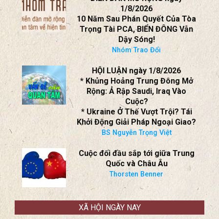
Houthi; Eo Biển Bab Al-Mandeb;
Iraq?
BS Nguyễn Trọng Việt
DIỄN ĐÀN MỞ RỘNG ngày
1/8/2026
10 Năm Sau Phán Quyết Của Tòa
Trọng Tài PCA, BIỂN ĐÔNG Vẫn
Dậy Sóng!
Nhóm Trao Đổi
HỘI LUẬN ngày 1/8/2026
* Khủng Hoảng Trung Đông Mở
Rộng: Ả Rập Saudi, Iraq Vào
Cuộc?
* Ukraine Ở Thế Vượt Trội? Tái
Khởi Động Giải Pháp Ngoại Giao?
BS Nguyễn Trọng Việt
Cuộc đối đầu sắp tới giữa Trung
Quốc và Châu Âu