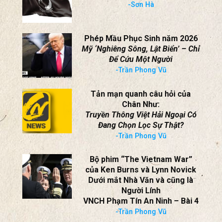
tháng 7 năm 2026
Kiên Chính
Đột Kích Sơn Tây 1970 – Nhiều
Bí Ẩn
-Sơn Hà
Phép Mầu Phục Sinh năm 2026
Mỹ ‘Nghiêng Sông, Lật Biển’ – Chỉ
Để Cứu Một Người
-Trần Phong Vũ
Tản mạn quanh câu hỏi của
Chân Như:
Truyền Thông Việt Hải Ngoại Có
Đang Chọn Lọc Sự Thật?
-Trần Phong Vũ
Bộ phim “The Vietnam War”