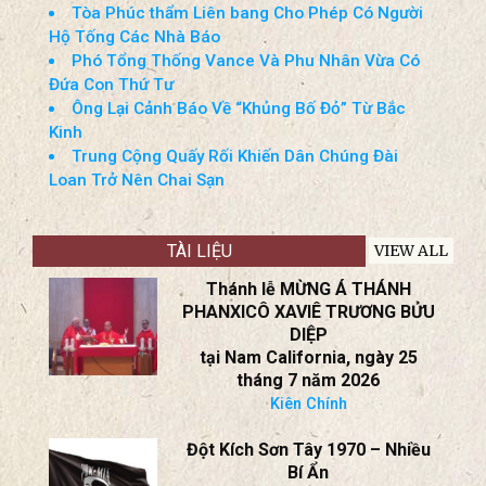
Thắng Ở Hiệp Phụ
Tổng thống Trump Trao Cúp Vô Địch World
Cup Cho Tây Ban Nha
Các Điểm Chính Từ Bài Phát Biểu Của Ông
Trump Về Tính Toàn Vẹn Bầu Cử
Tòa Phúc thẩm Liên bang Cho Phép Có Người
Hộ Tống Các Nhà Báo
Phó Tổng Thống Vance Và Phu Nhân Vừa Có
Đứa Con Thứ Tư
Ông Lại Cảnh Báo Về “Khủng Bố Đỏ” Từ Bắc
Kinh
Trung Cộng Quấy Rối Khiến Dân Chúng Đài
Loan Trở Nên Chai Sạn
TÀI LIỆU
VIEW ALL
Thánh lễ MỪNG Á THÁNH
PHANXICÔ XAVIÊ TRƯƠNG BỬU
DIỆP
tại Nam California, ngày 25