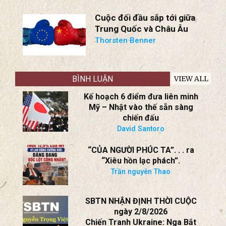
* Ukraine Ở Thế Vượt Trội?
Tái Khởi Động Giải Pháp
Ngoại Giao?
BS Nguyễn Trọng Việt
Cuộc đối đầu sắp tới giữa
Trung Quốc và Châu Âu
Thorsten Benner
BÌNH LUẬN
VIEW ALL
Kế hoạch 6 điểm đưa liên minh
Mỹ – Nhật vào thế sẵn sàng
chiến đấu
David Santoro
“CỦA NGƯỜI PHÚC TA”. . . ra
“Xiêu hồn lạc phách”.