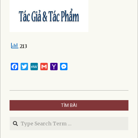
213
Facebook
Twitter
MeWe
Gmail
Yahoo
Messenger
Mail
2020-
06-
TÌM BÀI
01
Search