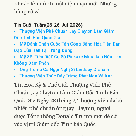
khoác lên mình một diện mạo mới. Những
hàng cờ và
Tin Cuối Tuần(25-26-Jul-2026)
Thượng Viện Phê Chuẩn Jay Clayton Làm Giám
Đốc Tình Báo Quốc Gia
Mỹ Đánh Chặn Cuộc Tấn Công Bằng Hỏa Tiễn Đạn
Đạo Của Iran Tại Trung Đông
Mỹ Sẽ ‘Tiêu Diệt’ Cơ Sở Pickaxe Mountain Nếu Iran
Không Đàm Phán
Ông Trump Ca Ngợi Nghị Sĩ Lindsey Graham
Thượng Viện Thúc Đẩy Trừng Phạt Nga Và Iran
Tin Hoa Kỳ & Thế Giới Thượng Viện Phê
Chuẩn Jay Clayton Làm Giám Đốc Tình Báo
Quốc Gia Ngày 28 tháng 7, Thượng Viện đã bỏ
phiếu phê chuẩn ông Jay Clayton, người
được Tổng thống Donald Trump mới đề cử
vào vị trí Giám đốc Tình báo Quốc