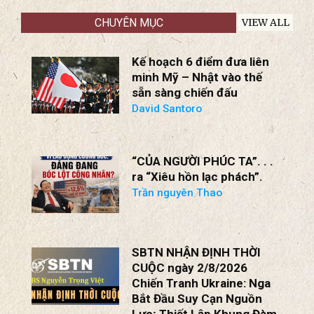
Ngừng Chiến Mới!
BS Nguyễn Trọng Việt
CHUYÊN MỤC
VIEW ALL
Kế hoạch 6 điểm đưa liên
minh Mỹ – Nhật vào thế
sẵn sàng chiến đấu
David Santoro
“CỦA NGƯỜI PHÚC TA”. . .
ra “Xiêu hồn lạc phách”.
Trần nguyên Thao