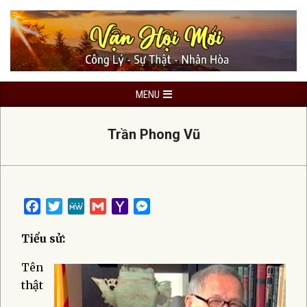
Skip
to
content
Primary
MENU
Navigation
Menu
Trần Phong Vũ
Facebook
Twitter
MeWe
Gmail
Yahoo
Messenger
Mail
Tiểu sử:
Tên
thật