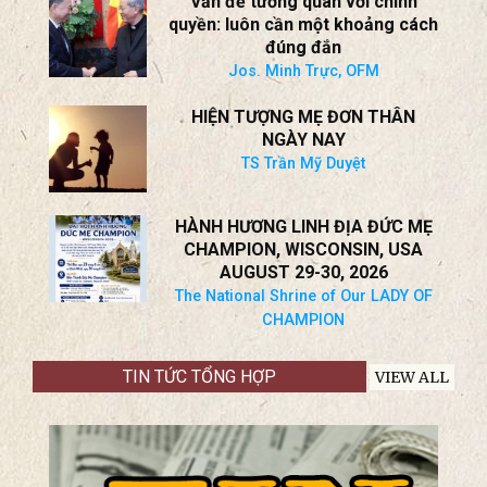
BÍ QUYẾT CHINH PHỤC TRÁI TIM
NAM GIỚI CỦA PHỤ NỮ
TS Trần Mỹ Duyệt
Vấn đề tương quan với chính
quyền: luôn cần một khoảng cách
đúng đắn
Jos. Minh Trực, OFM
HIỆN TƯỢNG MẸ ĐƠN THÂN
NGÀY NAY
TS Trần Mỹ Duyệt
HÀNH HƯƠNG LINH ĐỊA ĐỨC MẸ
CHAMPION, WISCONSIN, USA
AUGUST 29-30, 2026
The National Shrine of Our LADY OF
CHAMPION