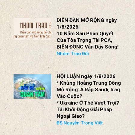
Lan Rộng?
* Xung Đột Giữa Ả Rập
Saudi Và Houthi; Eo Biển
Bab Al-Mandeb; Iraq?
BS Nguyễn Trọng Việt
DIỄN ĐÀN MỞ RỘNG ngày
1/8/2026
10 Năm Sau Phán Quyết
Của Tòa Trọng Tài PCA,
BIỂN ĐÔNG Vẫn Dậy Sóng!
Nhóm Trao Đổi
HỘI LUẬN ngày 1/8/2026
* Khủng Hoảng Trung Đông
Mở Rộng: Ả Rập Saudi, Iraq
Vào Cuộc?